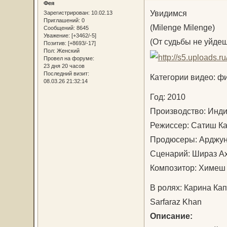
Фея
Увидимся
Зарегистрирован
: 10.02.13
Приглашений:
0
(Milenge Milenge)
Сообщений:
8645
Уважение:
[+3462/-5]
(От судьбы не уйдеш
Позитив:
[+8693/-17]
Пол:
Женский
Провел на форуме:
23 дня 20 часов
Последний визит:
Категории видео: ф
08.03.26 21:32:14
Год: 2010
Производство: Ин
Режиссер: Сатиш 
Продюсеры: Арджун
Сценарий: Шираз 
Композитор: Химе
В ролях: Карина Кап
Sarfaraz Khan
Описание: