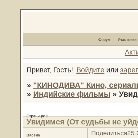
Форум
Участники
Акт
Привет, Гость!
Войдите
или
заре
»
"КИНОДИВА" Кино, сериал
»
Индийские фильмы
»
Увид
Страница:
1
Увидимся (От судьбы не уйд
Поделиться
25.
Васена