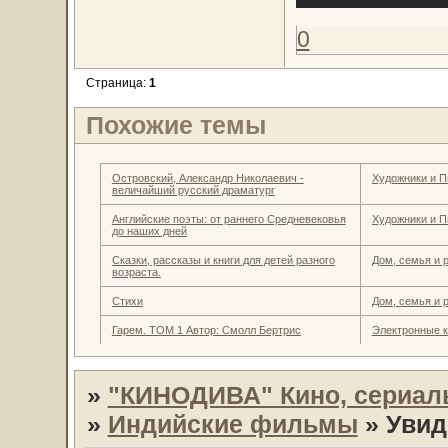
0
Страница:
1
Похожие темы
Островский, Александр Николаевич -
Художники и П
величайший русский драматург
Английские поэты: от раннего Средневековья
Художники и П
до наших дней
Сказки, рассказы и книги для детей разного
Дом, семья и 
возраста.
Стихи
Дом, семья и 
Гарем. ТОМ 1 Автор: Смолл Бертрис
Электронные к
»
"КИНОДИВА" Кино, сериал
»
Индийские фильмы
»
Увид