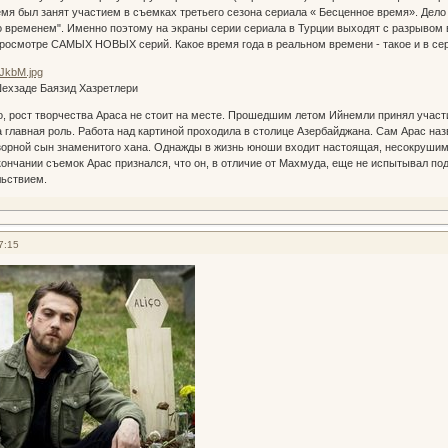
мя был занят участием в съемках третьего сезона сериала « Бесценное время». Дело 
со временем". Именно поэтому на экраны серии сериала в Турции выходят с разрывом в
росмотре САМЫХ НОВЫХ серий. Какое время года в реальном времени - такое и в се
Шехзаде Баязид Хазретлери
о, рост творчества Араса не стоит на месте. Прошедшим летом Ийнемли принял учас
 главная роль. Работа над картиной проходила в столице Азербайджана. Сам Арас на
озорной сын знаменитого хана. Однажды в жизнь юноши входит настоящая, несокрушимая
кончании съемок Арас признался, что он, в отличие от Махмуда, еще не испытывал под
ьствием.
7:15