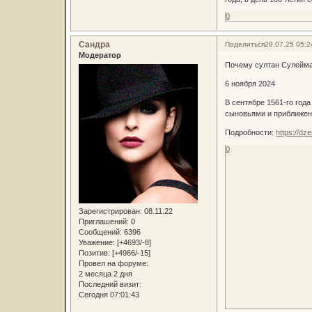
0
Сандра
Поделиться
29.07.25 05:2
Модератор
Почему султан Сулейма
6 ноября 2024
В сентябре 1561-го го
сыновьями и приближенн
Подробности:
https://d
0
Зарегистрирован
: 08.11.22
Приглашений:
0
Сообщений:
6396
Уважение:
[+4693/-8]
Позитив:
[+4966/-15]
Провел на форуме:
2 месяца 2 дня
Последний визит:
Сегодня 07:01:43