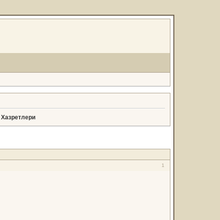
 Хазретлери
1