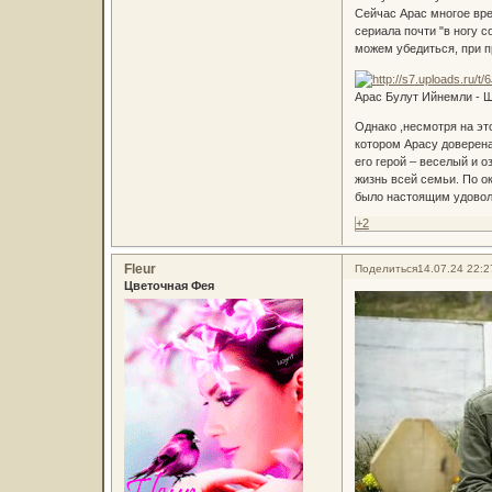
Сейчас Арас многое вре
сериала почти "в ногу 
можем убедиться, при п
Арас Булут Ийнемли - 
Однако ,несмотря на эт
котором Арасу доверена
его герой – веселый и 
жизнь всей семьи. По о
было настоящим удовол
+2
Fleur
Поделиться
14.07.24 22:2
Цветочная Фея