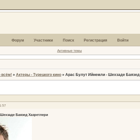
Форум
Участники
Поиск
Регистрация
Войти
Активные темы
 всём!
»
Актеры - Турецкого кино
»
Арас Булут Ийнемли - Шехзаде Баязед
1:57
 Шехзаде Баязед Хазретлери