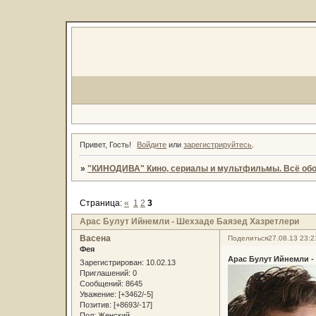
Привет, Гость!
Войдите
или
зарегистрируйтесь
.
»
"КИНОДИВА" Кино, сериалы и мультфильмы. Всё обо
Страница:
«
1
2
3
Арас Булут Ийнемли - Шехзаде Баязед Хазретлери
Васена
Поделиться
27.08.13 23:2
Фея
Арас Булут Ийнемли -
Зарегистрирован
: 10.02.13
Приглашений:
0
Сообщений:
8645
Уважение:
[+3462/-5]
Позитив:
[+8693/-17]
Пол:
Женский