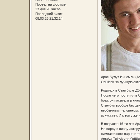
Провел на форуме:
23 дня 20 часов
Последний визит:
08.03.26 21:32:14
Арас Булут Ийнемли (Ara
Ödülleri» за лучшую ак
Родился в Стамбуле ,25 
После чего поступил в 
брат, он писатель и кин
Стамбул вообще бесценн
необычным человеком, -
искусству. И к тому же,
В возрасте 16-ти лет Ар
Но первую славу актеру
симпатичного парня в т
Antalya Televizyon Ödül