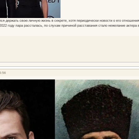
ался держать свою личную жизнь в секрете, хотя периодически новости о его отношения
2022 году пара рассталась, по слухам причиной расставания стало нежелание актера в
5:56