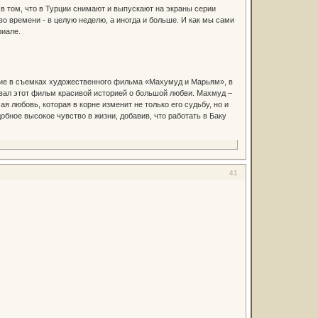
в том, что в Турции снимают и выпускают на экраны серии
о времени - в целую неделю, а иногда и больше. И как мы сами
риале.
тие в съемках художественного фильма «Махумуд и Марьям», в
звал этот фильм красивой историей о большой любви. Махмуд –
 любовь, которая в корне изменит не только его судьбу, но и
обное высокое чувство в жизни, добавив, что работать в Баку
41