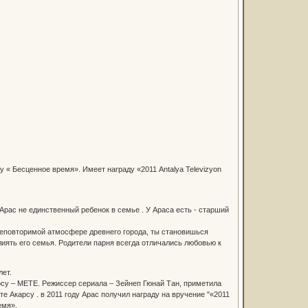
у « Бесценное время». Имеет награду «2011 Antalya Televizyon
Арас не единственный ребенок в семье . У Араса есть - старший
неповторимой атмосфере древнего города, ты становишься
лиять его семья. Родители парня всегда отличались любовью к
лет.
рсу – МЕТЕ. Режиссер сериала – Зейнеп Гюнай Тан, приметила
е Акарсу . в 2011 году Арас получил награду на вручение "«2011
емя».