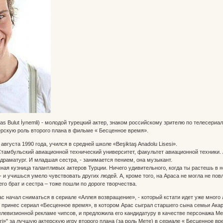
s Bulut İynemli) - молодой турецкий актер, знаком российскому зрителю по телесериал
терскую роль второго плана в фильме « Бесценное время».
августа 1990 года, учился в средней школе «Beşiktaş Anadolu Lisesi».
Стамбульский авиационной технический университет, факультет авиационной техники. 
одраматург. И младшая сестра, - занимается пением, она музыкант.
ая кузница талантливых актеров Турции. Ничего удивительного, когда ты растешь в 
 и учишься умело чувствовать других людей. А, кроме того, на Араса не могла не пов
 его брат и сестра – тоже пошли по дороге творчества.
ас начал сниматься в сериале «Аллея возвращение», - который кстати идет уже много 
 принес сериал «Бесценное время», в котором Арас сыграл старшего сына семьи Ака
елевизионной рекламе чипсов, и предложила его кандидатуру в качестве персонажа Мет
leri»" за лучшую актерскую игру второго плана (за роль Мете) в сериале « Бесценное вр