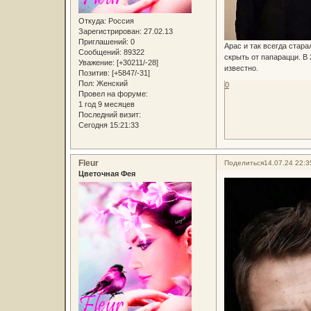
Откуда:
Россия
Зарегистрирован
: 27.02.13
Приглашений:
0
Арас и так всегда стар
Сообщений:
89322
скрыть от папарацци. В 
Уважение:
[+30211/-28]
известно.
Позитив:
[+5847/-31]
Пол:
Женский
0
Провел на форуме:
1 год 9 месяцев
Последний визит:
Сегодня 15:21:33
Fleur
Поделиться
14.07.24 22:3
Цветочная Фея