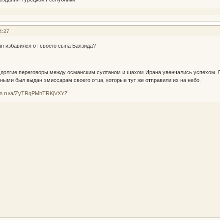
4:27
н избавился от своего сына Баязида?
да долгие переговоры между османским султаном и шахом Ирана увенчались успехом.
ыми был выдан эмиссарам своего отца, которые тут же отправили их на небо.
zen.ru/a/ZyTRqPMhTRKjVXYZ