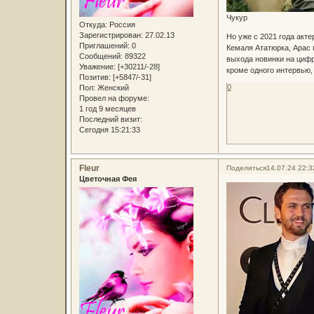
Чукур
Откуда:
Россия
Зарегистрирован
: 27.02.13
Но уже с 2021 года акте
Приглашений:
0
Кемаля Ататюрка, Арас 
Сообщений:
89322
выхода новинки на цифр
Уважение:
[+30211/-28]
кроме одного интервью, 
Позитив:
[+5847/-31]
0
Пол:
Женский
Провел на форуме:
1 год 9 месяцев
Последний визит:
Сегодня 15:21:33
Fleur
Поделиться
14.07.24 22:3
Цветочная Фея