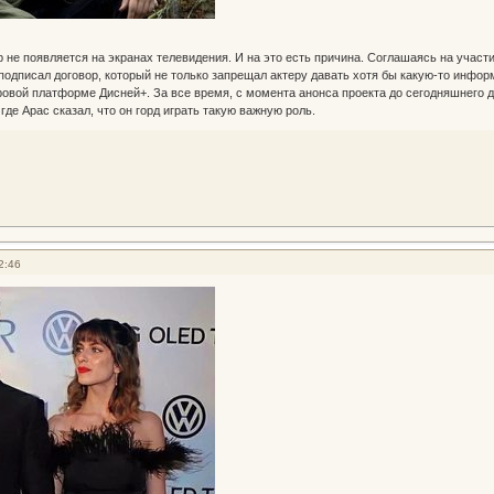
р не появляется на экранах телевидения. И на это есть причина. Соглашаясь на участи
подписал договор, который не только запрещал актеру давать хотя бы какую-то информ
овой платформе Дисней+. За все время, с момента анонса проекта до сегодняшнего дня
где Арас сказал, что он горд играть такую важную роль.
2:46