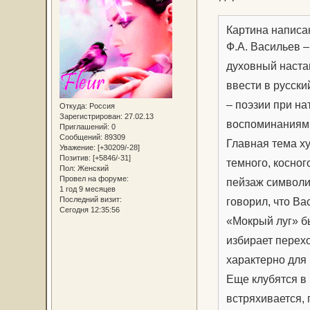
Картина написа
Ф.А. Васильев –
духовный наста
ввести в русски
– поэзии при н
Откуда:
Россия
Зарегистрирован
: 27.02.13
воспоминаниям в
Приглашений:
0
Сообщений:
89309
Главная тема х
Уважение:
[+30209/-28]
Позитив:
[+5846/-31]
темного, косног
Пол:
Женский
Провел на форуме:
пейзаж символи
1 год 9 месяцев
Последний визит:
говорил, что Ва
Сегодня 12:35:56
«Мокрый луг» б
избирает перех
характерно для
Еще клубятся в 
встряхивается,