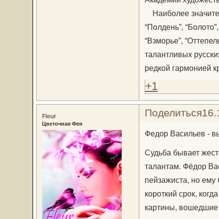
Наиболее значител
“Полдень”, “Болото”,
“Взморье”, “Оттепел
талантливых русски
редкой гармонией к
+1
Поделиться
16.
Fleur
Цветочная Фея
Федор Васильев - в
Судьба бывает жест
талантам. Фёдор Ва
пейзажиста, но ему 
короткий срок, когд
картины, вошедшие 