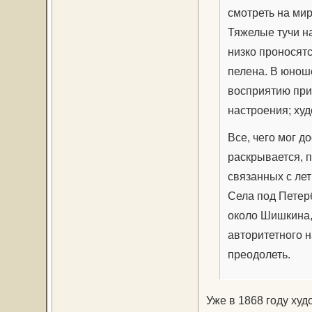
смотреть на мир
Тяжелые тучи н
низко проносят
пелена. В юнош
восприятию при
настроения; ху
Все, чего мог д
раскрывается, п
связанных с ле
Села под Петер
около Шишкина, 
авторитетного н
преодолеть.
Уже в 1868 году ху