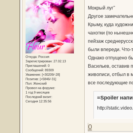
Мокрый луг"
Другое замечательно
Крыму, куда художн
чахотки (по нынешн
пейзаж среднерусск
были впереди. Что-т
Откуда:
Россия
Однако отпущено бы
Зарегистрирован
: 27.02.13
Васильев, оставив 
Приглашений:
0
Сообщений:
89309
живописи, отбыл в 
Уважение:
[+30209/-28]
Позитив:
[+5846/-31]
все последующие п
Пол:
Женский
Провел на форуме:
1 год 9 месяцев
=Spoiler напи
Последний визит:
Сегодня 12:35:56
http://static.vi
0