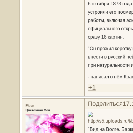
6 октября 1873 год
устроили его посме
работы, включая эс
официального откры
сразу 18 картин.
"Он прожил коротку
внести в русский пе
при натуральности 
- написал о нём Кра
+1
Поделиться
17.
Fleur
Цветочная Фея
"Вид на Волге. Барки