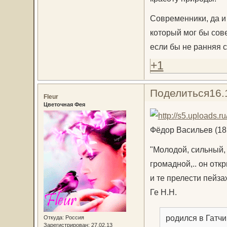
Современники, да и
который мог бы сов
если бы не ранняя с
+1
Поделиться
16.
Fleur
Цветочная Фея
Фёдор Васильев (18
"Молодой, сильный,
громадной,.. он отк
и те прелести пейза
Ге Н.Н.
родился в Гатч
Откуда:
Россия
Зарегистрирован
: 27.02.13