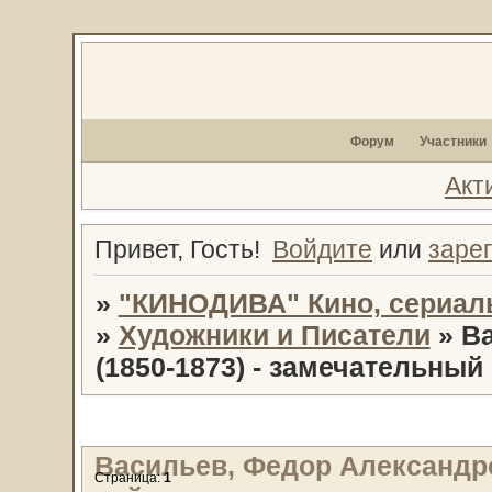
Форум
Участники
Акт
Привет, Гость!
Войдите
или
заре
»
"КИНОДИВА" Кино, сериал
»
Художники и Писатели
»
В
(1850-1873) - замечательный
Васильев, Федор Александро
Страница:
1