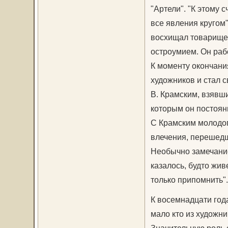
"Артели". "К этому 
все явления кругом"
восхищал товарище
остроумием. Он раб
К моменту окончани
художников и стал 
В. Крамским, взявши
которым он постоян
С Крамским молодог
влечения, перешедш
Необычно замечание 
казалось, будто живе
только припомнить".
К восемнадцати год
мало кто из художни
Значительную роль 