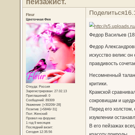
пейзажист.
Поделиться
16.
Fleur
Цветочная Фея
Федор Васильев (18
Федор Александрови
искусство велик: он
правдивость сочета
Несомненный талант
критики.
Откуда:
Россия
Крамской сравнивал
Зарегистрирован
: 27.02.13
Приглашений:
0
сокровищам и щедро
Сообщений:
89309
Уважение:
[+30209/-28]
Перед его холстом, 
Позитив:
[+5846/-31]
Пол:
Женский
изумлении останавл
Провел на форуме:
1 год 9 месяцев
В его пейзажах все
Последний визит:
Сегодня 12:35:56
красоту природы.