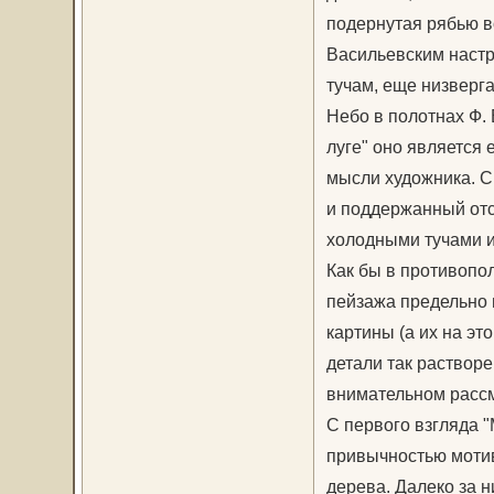
подернутая рябью во
Васильевским настр
тучам, еще низверг
Небо в полотнах Ф. 
луге" оно является
мысли художника. С
и поддержанный отс
холодными тучами и
Как бы в противопо
пейзажа предельно п
картины (а их на эт
детали так растворе
внимательном расс
С первого взгляда "
привычностью мотив
дерева. Далеко за н