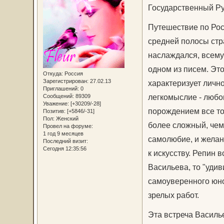
Государственный Р
Путешествие по Рос
средней полосы стр
наслаждался, всему 
одном из писем. Это
Откуда:
Россия
Зарегистрирован
: 27.02.13
характеризует лично
Приглашений:
0
легкомыслие - любов
Сообщений:
89309
Уважение:
[+30209/-28]
порождением все то
Позитив:
[+5846/-31]
Пол:
Женский
более сложный, чем
Провел на форуме:
1 год 9 месяцев
самолюбие, и желани
Последний визит:
Сегодня 12:35:56
к искусству. Репин 
Васильева, то "удив
самоуверенного юно
зрелых работ.
Эта встреча Василь