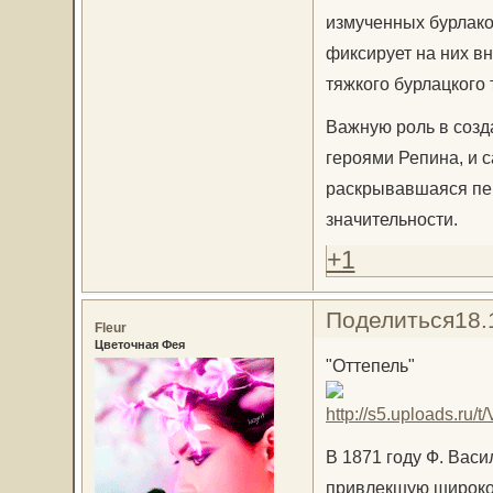
измученных бурлако
фиксирует на них в
тяжкого бурлацкого 
Важную роль в созд
героями Репина, и 
раскрывавшаяся пер
значительности.
+1
Поделиться
18.
Fleur
Цветочная Фея
"Оттепель"
В 1871 году Ф. Васи
привлекшую широкое