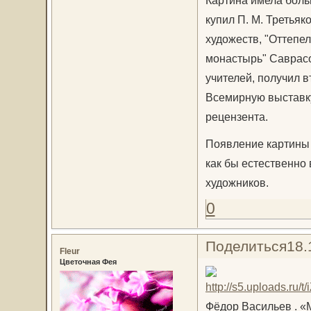
Картина имела боль
купил П. М. Третья
художеств, "Оттепел
монастырь" Саврасо
учителей, получил 
Всемирную выставку
рецензента.
Появление картины 
как бы естественно
художников.
0
Поделиться
18.
Fleur
Цветочная Фея
Фёдор Васильев . «