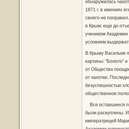
обнаружилась чахот
1871 г. в имениях е
своего не поправил
в Крым; еще до от
учеником Академии 
условием выдержать
В Крыму Васильев п
картины: “Болото” и
от Общества поощрен
от чахотки. Послед
безуспешностью хло
общественное поло
Все оставшиеся по
были раскуплены. И
императрицей Марие
Академии художеств