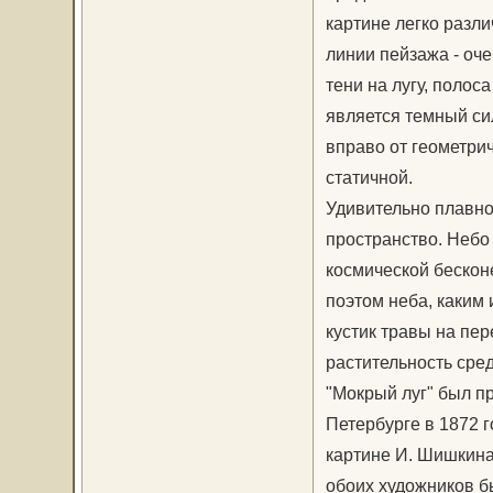
картине легко разл
линии пейзажа - оче
тени на лугу, полос
является темный сил
вправо от геометрич
статичной.
Удивительно плавно
пространство. Небо 
космической беско
поэтом неба, каким 
кустик травы на пе
растительность сре
"Мокрый луг" был п
Петербурге в 1872 
картине И. Шишкина 
обоих художников б