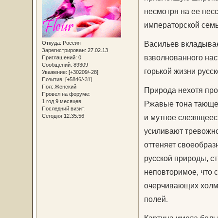
несмотря на ее пес
императорской семь
Васильев вкладывае
Откуда:
Россия
Зарегистрирован
: 27.02.13
взволнованного нас
Приглашений:
0
Сообщений:
89309
горькой жизни русск
Уважение:
[+30209/-28]
Позитив:
[+5846/-31]
Пол:
Женский
Природа нехотя про
Провел на форуме:
1 год 9 месяцев
Ржавые тона тающег
Последний визит:
Сегодня 12:35:56
и мутное слезящеес
усиливают тревожное
оттеняет своеобраз
русской природы, ст
неповторимое, что с
очерчивающих холмы
полей.