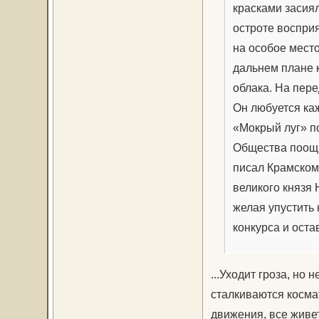
красками засия
остроте восприя
на особое место
дальнем плане 
облака. На пер
Он любуется ка
«Мокрый луг» п
Общества поощр
писал Крамскому
великого князя 
желая упустить 
конкурса и оста
...Уходит гроза, но 
сталкиваются косма
движения, все живе