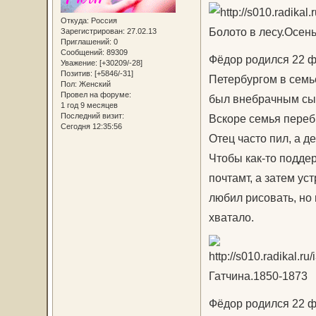
Откуда:
Россия
Болото в лесу.Осен
Зарегистрирован
: 27.02.13
Приглашений:
0
Сообщений:
89309
Фёдор родился 22 ф
Уважение:
[+30209/-28]
Позитив:
[+5846/-31]
Петербургом в семь
Пол:
Женский
Провел на форуме:
был внебрачным сыно
1 год 9 месяцев
Последний визит:
Вскоре семья перебр
Сегодня 12:35:56
Отец часто пил, а д
Чтобы как-то подде
почтамт, а затем у
любил рисовать, но
хватало.
Гатчина.1850-1873
Фёдор родился 22 ф