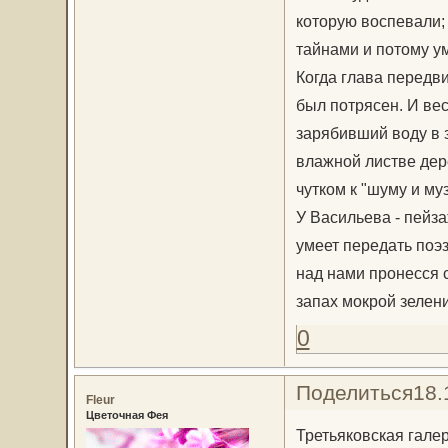
которую воспевали; 
тайнами и потому ум
Когда глава передви
был потрясен. И вес
зарябивший воду в 
влажной листве дер
чутком к "шуму и му
У Васильева - пейза
умеет передать поэ
над нами пронесся с
запах мокрой зелени
0
Поделиться
18.
Fleur
Цветочная Фея
Третьяковская гале