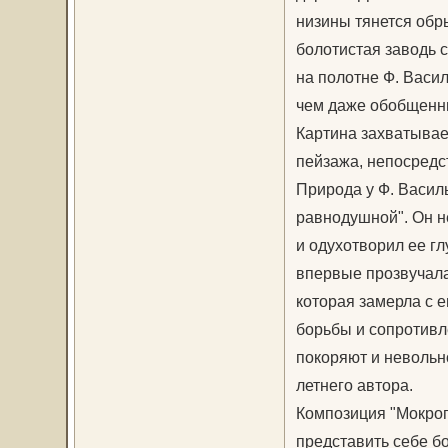
низины тянется обры
болотистая заводь с
на полотне Ф. Васил
чем даже обобщенны
Картина захватывае
пейзажа, непосредс
Природа у Ф. Василь
равнодушной". Он не
и одухотворил ее гл
впервые прозвучала
которая замерла с 
борьбы и сопротивле
покоряют и невольн
летнего автора.
Композиция "Мокрого
представить себе б