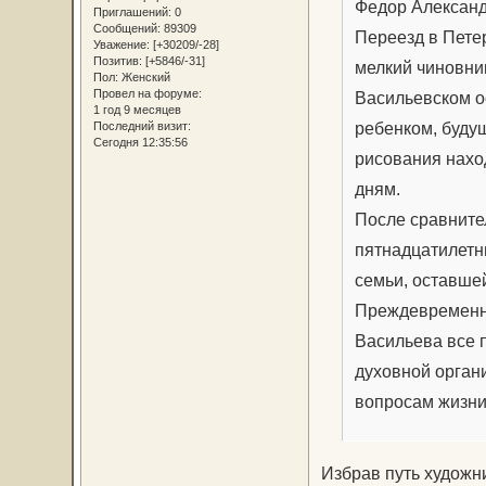
Федор Александ
Приглашений:
0
Сообщений:
89309
Переезд в Пете
Уважение:
[+30209/-28]
Позитив:
[+5846/-31]
мелкий чиновник
Пол:
Женский
Провел на форуме:
Васильевском о
1 год 9 месяцев
ребенком, буду
Последний визит:
Сегодня 12:35:56
рисования нахо
дням.
После сравните
пятнадцатилетн
семьи, оставшей
Преждевременн
Васильева все 
духовной орган
вопросам жизни
Избрав путь художни