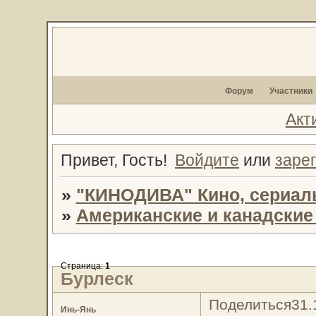
Форум
Участники
Акт
Привет, Гость!
Войдите
или
заре
»
"КИНОДИВА" Кино, сериал
»
Американские и канадски
Страница:
1
Бурлеск
Поделиться
31.
Инь-Янь