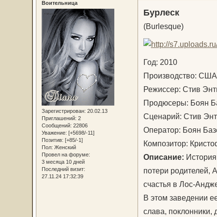
Воительница
Бурлеск
(Burlesque)
Год: 2010
Производство: С
Режиссер: Стив Э
Продюсеры: Боян Б
Зарегистрирован
: 20.02.13
Сценарий: Стив Э
Приглашений:
2
Сообщений:
22806
Оператор: Боян Ба
Уважение:
[+5698/-11]
Позитив:
[+85/-1]
Композитор: Крист
Пол:
Женский
Провел на форуме:
Описание:
История
3 месяца 10 дней
потери родителей, А
Последний визит:
27.11.24 17:32:39
счастья в Лос-Андже
В этом заведении ее
слава, поклонники, 