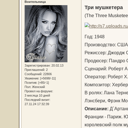
Воительница
Три мушкетера
(The Three Musketee
Год: 1948
Производство: С
Режиссер: Джордж
Продюсер: Пандро
Зарегистрирован
: 20.02.13
Сценарий: Роберт 
Приглашений:
2
Сообщений:
22806
Оператор: Роберт 
Уважение:
[+5698/-11]
Позитив:
[+85/-1]
Композитор: Хербер
Пол:
Женский
Провел на форуме:
В ролях: Лана Терн
3 месяца 10 дней
Лэнсбери, Фрэнк Мор
Последний визит:
27.11.24 17:32:39
Описание:
Д`Артан
Франции - Париж. Ю
королевский полк м