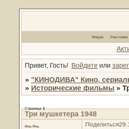
Форум
Участники
Акт
Привет, Гость!
Войдите
или
заре
»
"КИНОДИВА" Кино, сериал
»
Исторические фильмы
»
Т
Страница:
1
Три мушкетера 1948
Поделиться
29.
Инь-Янь