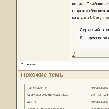
панике. Прибывшие 
сторож из близлежащ
из отсека N3 недавн
Скрытый тек
Для просмотра с
0
Страница:
1
Похожие темы
Тепло наших тел
Американские
Сверх способности. Чудеса тела.
Мистика. Тайн
Дом тел
Американские
Женское и мужское здоровье.
Красота и здо