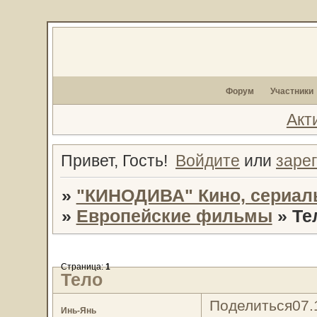
Форум
Участники
Акт
Привет, Гость!
Войдите
или
заре
»
"КИНОДИВА" Кино, сериал
»
Европейские фильмы
»
Те
Страница:
1
Тело
Поделиться
07.
Инь-Янь