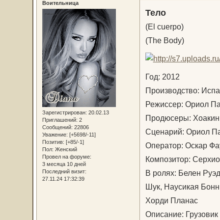
Воительница
Тело
(El cuerpo)
(The Body)
Год: 2012
Производство: Ис
Режиссер: Ориол 
Зарегистрирован
: 20.02.13
Продюсеры: Хоакин
Приглашений:
2
Сообщений:
22806
Сценарий: Ориол П
Уважение:
[+5698/-11]
Позитив:
[+85/-1]
Оператор: Оскар 
Пол:
Женский
Провел на форуме:
Композитор: Серхи
3 месяца 10 дней
В ролях: Белен Руэд
Последний визит:
27.11.24 17:32:39
Шук, Наусикая Бонн
Хорди Планас
Описание: Грузовик 