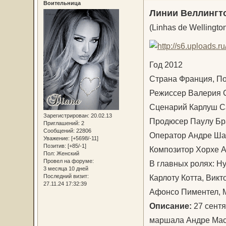
Воительница
Линии Веллингт
(Linhas de Wellingto
Год 2012
Страна Франция, По
Режиссер Валерия 
Сценарий Карлуш С
Зарегистрирован
: 20.02.13
Продюсер Паулу Бр
Приглашений:
2
Сообщений:
22806
Оператор Андре Ша
Уважение:
[+5698/-11]
Позитив:
[+85/-1]
Композитор Хорхе 
Пол:
Женский
Провел на форуме:
В главных ролях: Н
3 месяца 10 дней
Карлоту Котта, Викт
Последний визит:
27.11.24 17:32:39
Афонсо Пиментел, М
Описание:
27 сент
маршала Андре Мас