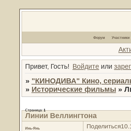
Форум
Участники
Акт
Привет, Гость!
Войдите
или
заре
»
"КИНОДИВА" Кино, сериал
»
Исторические фильмы
»
Л
Страница:
1
Линии Веллингтона
Поделиться
10.
Инь-Янь