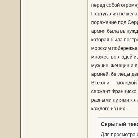
перед собой огромн
Португалия не жела
поражение под Серр
армия была вынужде
которая была постр
морским побережьем
множество людей из
мужчин, женщин и д
армией, беглецы дви
Все они — молодой 
сержант Франциско 
разными путями к л
каждого из них…
Скрытый тек
Для просмотра с