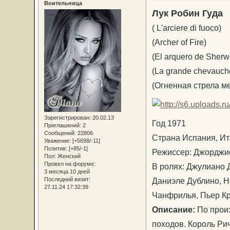
Воительница
Лук Робин Гуда
( L'arciere di fuoco)
(Archer of Fire)
(El arquero de Sher
(La grande chevauch
(Огненная стрела ме
Зарегистрирован
: 20.02.13
Год 1971
Приглашений:
2
Сообщений:
22806
Страна Испания, Ит
Уважение:
[+5698/-11]
Позитив:
[+85/-1]
Режиссер: Джорджи
Пол:
Женский
Провел на форуме:
В ролях: Джулиано 
3 месяца 10 дней
Даниэле Дублино, Н
Последний визит:
27.11.24 17:32:39
Чанфрилья, Пьер К
Описание:
По произ
походов. Король Ри