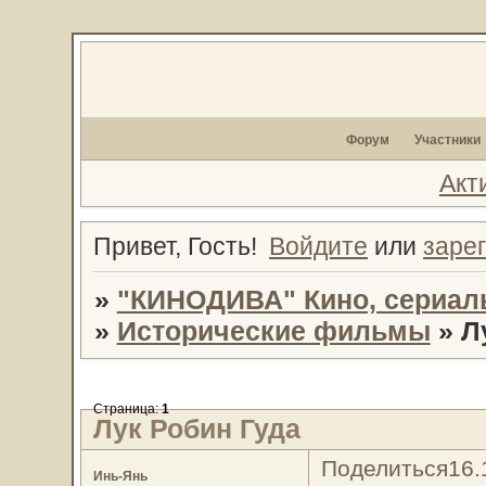
Форум
Участники
Акт
Привет, Гость!
Войдите
или
заре
»
"КИНОДИВА" Кино, сериал
»
Исторические фильмы
»
Л
Страница:
1
Лук Робин Гуда
Поделиться
16.
Инь-Янь