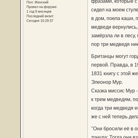
фразами, которые с 
Пол:
Женский
Провел на форуме:
сидел на моем стуле
1 год 9 месяцев
Последний визит:
в дом, поела каши, 
Сегодня 15:29:37
медведи вернулись,
замёрзла ли в лесу,
пор три медведя ник
Британцы могут горд
первой. Правда, в 1
1831 книгу с этой ж
Элеонор Мур.
Сказка миссис Мур -
к трем медведям, по
когда три медведя е
же с ней теперь дел
"Они бросили её в ог
тонула; Тогда они в