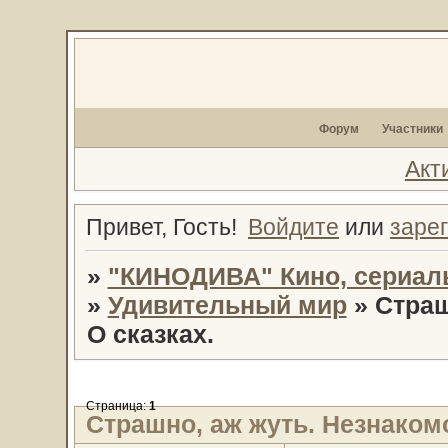
Форум
Участники
Акт
Привет, Гость!
Войдите
или
заре
»
"КИНОДИВА" Кино, сериал
»
Удивительный мир
»
Страш
О сказках.
Страница:
1
Страшно, аж жуть. Незнакомо