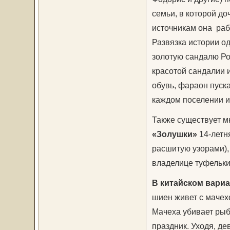
семьи, в которой до
источникам она раб
Развязка истории од
золотую сандалю Ро
красотой сандалии 
обувь, фараон пуск
каждом поселении и,
Также существует м
«Золушки»
14-летня
расшитую узорами),
владелице туфельки
В китайском вариа
шиен живет с мачех
Мачеха убивает рыбк
праздник. Уходя, де