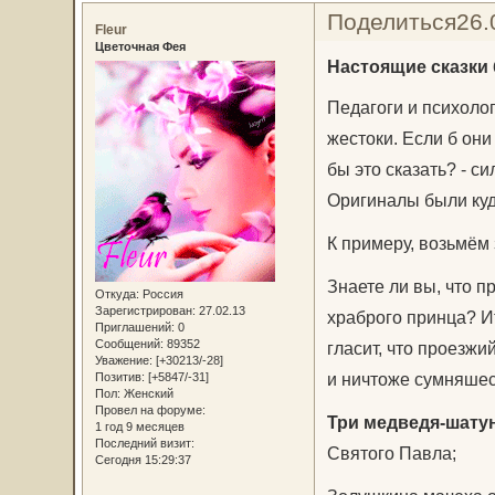
Поделиться
26.
Fleur
Цветочная Фея
Настоящие сказки 
Педагоги и психоло
жестоки. Если б они
бы это сказать? - 
Оригиналы были куда
К примеру, возьмём
Знаете ли вы, что 
Откуда:
Россия
Зарегистрирован
: 27.02.13
храброго принца? И
Приглашений:
0
Сообщений:
89352
гласит, что проезж
Уважение:
[+30213/-28]
и ничтоже сумняшес
Позитив:
[+5847/-31]
Пол:
Женский
Провел на форуме:
Три медведя-шату
1 год 9 месяцев
Последний визит:
Святого Павла;
Сегодня 15:29:37