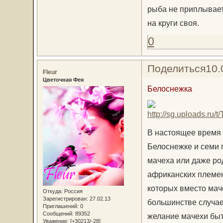
рыба не приплывает,
на круги своя.
0
Поделиться
10.
Fleur
Цветочная Фея
Белоснежка
В настоящее время и
Белоснежке и семи 
мачеха или даже ро
африканских племен
которых вместо мач
Откуда:
Россия
Зарегистрирован
: 27.02.13
большинстве случае
Приглашений:
0
Сообщений:
89352
желание мачехи быт
Уважение:
[+30213/-28]