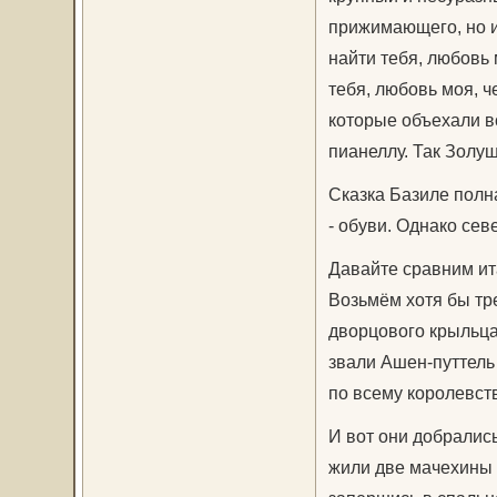
прижимающего, но и 
найти тебя, любовь м
тебя, любовь моя, ч
которые объехали в
пианеллу. Так Золу
Сказка Базиле полн
- обуви. Однако се
Давайте сравним ит
Возьмём хотя бы тре
дворцового крыльца 
звали Ашен-путтель 
по всему королевст
И вот они добралис
жили две мачехины 