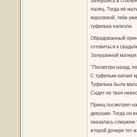
запершись в спальн
палец. Тогда её мат
королевой, тебе уже
туфелька налезла.
Обрадованный принц 
готовиться к свадьб
Золушкиной матери,
"Посмотри назад, п
С туфельки капает к
Туфелька была мала
Сидит не твоя невес
Принц посмотрел на
девушки. Тогда он в
оказалась слишком т
второй дочери тот ж