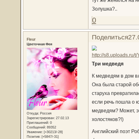
Золушка?..
0
Поделиться
27.
Fleur
Цветочная Фея
Три медведя
К медведям в дом в
Она была старой об
старуха превратила
если речь пошла о ю
медведям? Может, э
Откуда:
Россия
Зарегистрирован
: 27.02.13
холостяков?!)
Приглашений:
0
Сообщений:
89352
Английский поэт Роб
Уважение:
[+30213/-28]
Позитив:
[+5847/-31]