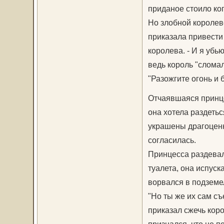
приданое стоило коп
Но злобной королев
приказала привести 
королева. - И я убь
ведь король "сломал
"Разожгите огонь и б
Отчаявшаяся принце
она хотела раздеть
украшены драгоценн
согласилась.
Принцесса раздевал
туалета, она испуск
ворвался в подземел
"Но ты же их сам съ
приказал сжечь коро