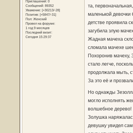
Приглашений:
0
та, первоначальная
Сообщений:
89352
Уважение:
[+30213/-28]
маленькой девочки б
Позитив:
[+5847/-31]
Пол:
Женский
детстве проявила ск
Провел на форуме:
1 год 9 месяцев
загубила злую мачех
Последний визит:
Сегодня 15:29:37
Жадная мачеха скло
сломала мачехе ше
Похоронив мачеху, 
стало легче, поскол
продолжала мыть, ст
За это её и прозвал
Но однажды Зезолла
могло исполнять же
волшебное дерево! 
Золушка наряжалась
девушку увидел сам 