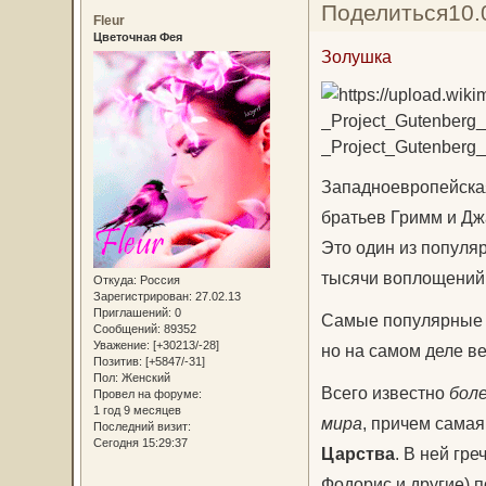
Поделиться
10.
Fleur
Цветочная Фея
Золушка
Западноевропейская
братьев Гримм и Дж
Это один из популя
тысячи воплощений 
Откуда:
Россия
Зарегистрирован
: 27.02.13
Приглашений:
0
Самые популярные 
Сообщений:
89352
Уважение:
[+30213/-28]
но на самом деле в
Позитив:
[+5847/-31]
Пол:
Женский
Всего известно
бол
Провел на форуме:
1 год 9 месяцев
мира
, причем самая
Последний визит:
Сегодня 15:29:37
Царства
. В ней гр
Фодорис и другие) п