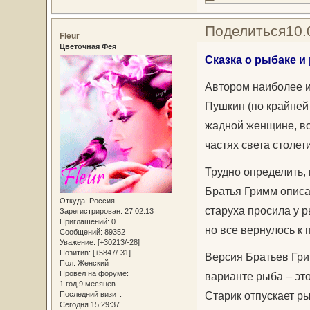
Поделиться
10.
Fleur
Цветочная Фея
Сказка о рыбаке и
Автором наиболее и
Пушкин (по крайней 
жадной женщине, во
частях света столет
Трудно определить, 
Братья Гримм описа
Откуда:
Россия
старуха просила у р
Зарегистрирован
: 27.02.13
Приглашений:
0
но все вернулось к
Сообщений:
89352
Уважение:
[+30213/-28]
Позитив:
[+5847/-31]
Версия Братьев Гри
Пол:
Женский
Провел на форуме:
варианте рыба – эт
1 год 9 месяцев
Старик отпускает ры
Последний визит:
Сегодня 15:29:37