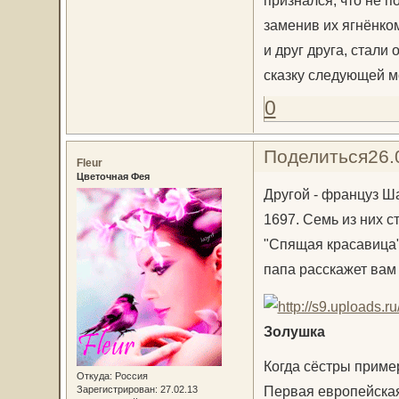
признался, что не п
заменив их ягнёнко
и друг друга, стали
сказку следующей мо
0
Поделиться
26.
Fleur
Цветочная Фея
Другой - француз Ш
1697. Семь из них с
"Спящая красавица",
папа расскажет вам 
Золушка
Когда сёстры приме
Откуда:
Россия
Первая европейская
Зарегистрирован
: 27.02.13