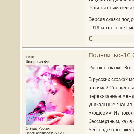
если ты внимательно
Версия сказки под р
1918-м кто-то не см
0
Поделиться
10.
Fleur
Цветочная Фея
Русские сказки. Зн
В русских сказках м
это имя? Священные
перевязанные между
уникальные знания. 
«кощеем». Из поколе
бессмертным, как в 
Откуда:
Россия
бессердечного, жес
Зарегистрирован
: 27.02.13