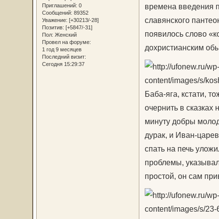
времена введения п
Приглашений:
0
Сообщений:
89352
славянского пантеон
Уважение:
[+30213/-28]
Позитив:
[+5847/-31]
появилось слово «к
Пол:
Женский
Провел на форуме:
дохристианским об
1 год 9 месяцев
Последний визит:
Сегодня 15:29:37
Баба-яга, кстати, т
очернить в сказках 
минуту добры молодц
дурак, и Иван-царев
спать на печь уложи
проблемы, указывала
простой, он сам при