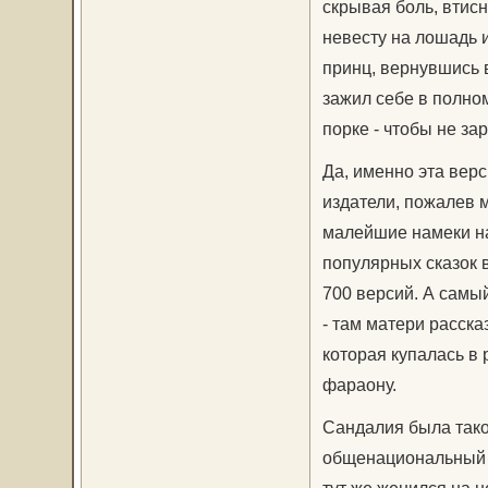
скрывая боль, втис
невесту на лошадь и
принц, вернувшись в
зажил себе в полно
порке - чтобы не за
Да, именно эта верс
издатели, пожалев 
малейшие намеки на
популярных сказок в
700 версий. А самы
- там матери расска
которая купалась в 
фараону.
Сандалия была тако
общенациональный ро
тут же женился на н