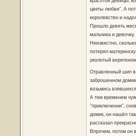
красотой девицы, ко
цветы любви". А пот
королевство и надол
Прошло девять меся
мальчика и девочку,
Неизвестно, скольк
потерял материнскую
уколотый веретеном
Отравленный шип вы
заброшенном домике
возьмись взявшихся
А тем временем чуж
"приключении", снов
домик, он нашёл та
рассказал прекрасн
Впрочем, потом он 