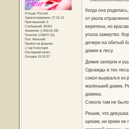
Когда она родилась,
Откуда:
Россия
от укола отравленно
Зарегистрирован
: 27.02.13
Приглашений:
0
веретена, но красав
Сообщений:
89352
Уважение:
[+30213/-28]
упала замертво. Ко
Позитив:
[+5847/-31]
Пол:
Женский
дочери на обитый б
Провел на форуме:
1 год 9 месяцев
домик в лесу.
Последний визит:
Сегодня 15:29:37
Домик заперли и ушл
Однажды в тех леса
сокол вырвался из р
маленький домик. Ре
домика.
Сокола там не было
Решив, что девушка 
щекам, ни крики не