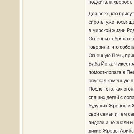
поджигала хворост.
Для всех, кто прису
сироты уже посвяще
в мирской жизни Ро
Огненных обрядах, в
говорили, что собст
Огненную Печь, при
Баба Йога. Чужестра
помост-лопата в Пе
опускал каменную пл
После того, как ого
спящих детей с лоп
будущих Жрецов и Ж
свои семьи и тем с
видели и не знали и
дикие Жрецы Арийск