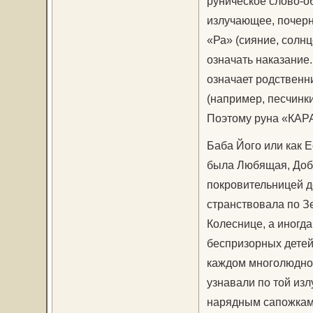
руническое слово-о
излучающее, почерн
«Ра» (сияние, солнц
означать наказание
означает родственн
(например, песчинки
Поэтому руна «КАР
Баба Його или как 
была Любящая, Добр
покровительницей д
странствовала по З
Колеснице, а иногда
беспризорных детей
каждом многолюдном
узнавали по той изл
нарядным сапожкам,