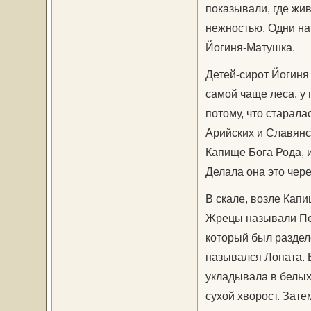
показывали, где жив
нежностью. Одни на
Йогиня-Матушка.
Детей-сирот Йогиня 
самой чаще леса, у 
потому, что старал
Арийских и Славянс
Капище Бога Рода, 
Делала она это чер
В скале, возле Кап
Жрецы называли Пещ
который был раздел
назывался Лопата. 
укладывала в белых
сухой хворост. Зат