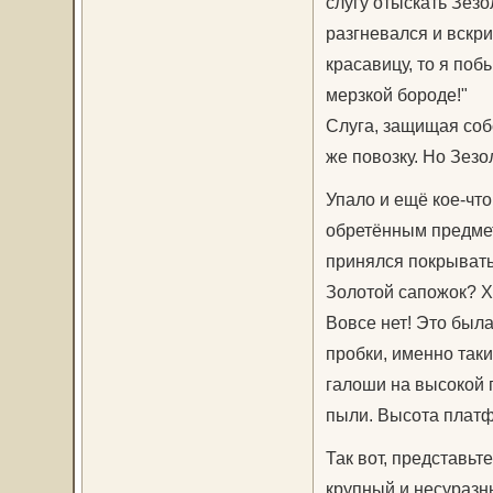
слугу отыскать Зезо
разгневался и вскри
красавицу, то я побь
мерзкой бороде!"
Слуга, защищая собс
же повозку. Но Зезо
Упало и ещё кое-чт
обретённым предмето
принялся покрывать
Золотой сапожок? Х
Вовсе нет! Это был
пробки, именно так
галоши на высокой 
пыли. Высота платф
Так вот, представьт
крупный и несуразны