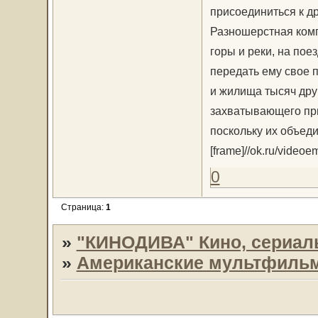
присоединиться к д
Разношерстная комп
горы и реки, на пое
передать ему свое п
и жилища тысяч дру
захватывающего пр
поскольку их объед
[frame]//ok.ru/video
0
Страница:
1
»
"КИНОДИВА" Кино, сериал
»
Американские мультфиль