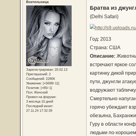
Воительница
Бpaтва из джyнг
(Delhi Safari)
Год: 2013
Страна: США
Описание:
Животны
встречают яркое сол
Зарегистрирован
: 20.02.13
картинку дикой при
Приглашений:
2
Сообщений:
22806
пути, джунгли атаку
Уважение:
[+5698/-11]
Позитив:
[+85/-1]
водружают табличку:
Пол:
Женский
Провел на форуме:
Смертельно напуган
3 месяца 10 дней
горячо убеждает вз
Последний визит:
27.11.24 17:32:39
обезьяна, Бахранжи
Гуру в области конф
людьми по-хорошем