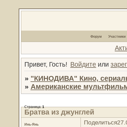
Форум
Участники
Акт
Привет, Гость!
Войдите
или
заре
»
"КИНОДИВА" Кино, сериал
»
Американские мультфиль
Страница:
1
Бpaтва из джyнглей
Поделиться
27.
Инь-Янь