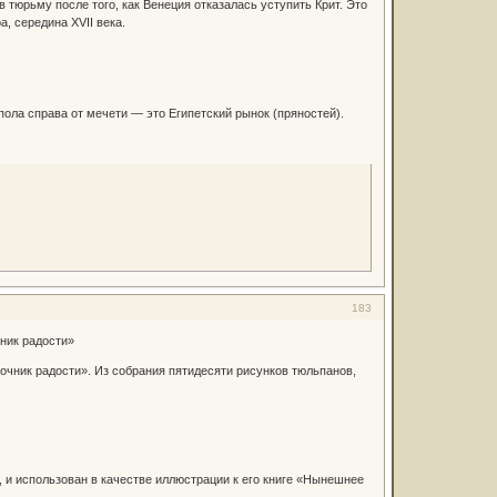
тюрьму после того, как Венеция отказалась уступить Крит. Это
, середина XVII века.
ола справа от мечети — это Египетский рынок (пряностей).
183
ник радости»
чник радости». Из собрания пятидесяти рисунков тюльпанов,
 и использован в качестве иллюстрации к его книге «Нынешнее