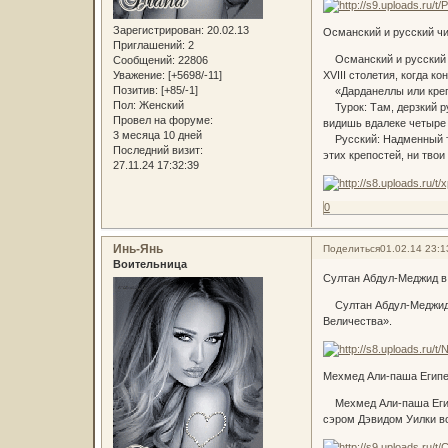
Зарегистрирован
: 20.02.13
Османский и русский ч
Приглашений:
2
Османский и русский ч
Сообщений:
22806
Уважение:
[+5698/-11]
XVIII столетия, когда 
Позитив:
[+85/-1]
«Дарданеллы или крепо
Пол:
Женский
Турок: Там, дерзкий ру
Провел на форуме:
видишь вдалеке четыре в
3 месяца 10 дней
Русский: Надменный тур
Последний визит:
этих крепостей, ни тво
27.11.24 17:32:39
0
Инь-Янь
Поделиться
01.02.14 23:1
Воительница
Султан Абдул-Меджид в
Султан Абдул-Меджид в
Величества».
Мехмед Али-паша Египе
Мехмед Али-паша Египет
сэром Дэвидом Уилки в