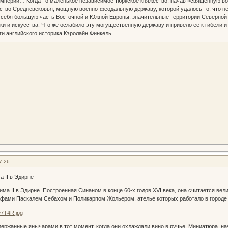
ерии… Когда-то маленькое независимое тюркское княжество, начав «священную вой
ство Средневековья, мощную военно-феодальную державу, которой удалось то, что 
себя большую часть Восточной и Южной Европы, значительные территории Северной 
уки и искусства. Что же ослабило эту могущественную державу и привело ее к гибели
ги английского историка Кэролайн Финкель.
7:26
 II в Эдирне
 II в Эдирне. Построенная Синаном в конце 60-х годов XVI века, она считается вел
фами Паскалем Себахом и Поликарпом Жольером, ателье которых работало в городе в
ержанные янычарами в тот момент, когда они охлаждали вино в ручье. Миниатюра, нач