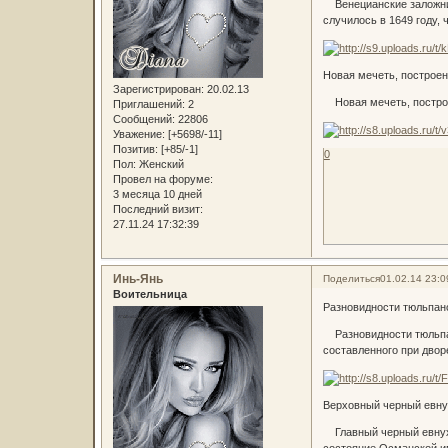
Венецианские заложники
случилось в 1649 году, 
Новая мечеть, построе
Зарегистрирован
: 20.02.13
Новая мечеть, построен
Приглашений:
2
Сообщений:
22806
Уважение:
[+5698/-11]
Позитив:
[+85/-1]
0
Пол:
Женский
Провел на форуме:
3 месяца 10 дней
Последний визит:
27.11.24 17:32:39
Инь-Янь
Поделиться
01.02.14 23:0
Воительница
Разновидности тюльпано
Разновидности тюльпан
составленного при дворе
Верховный черный евну
Главный черный евнух. 