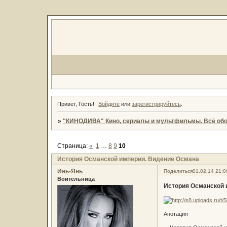
Привет, Гость!
Войдите
или
зарегистрируйтесь
.
»
"КИНОДИВА" Кино, сериалы и мультфильмы. Всё обо
Страница:
«
1
…
8
9
10
История Османской империи. Видение Османа
Инь-Янь
Поделиться
01.02.14 21:0
Воительница
История Османской 
Анотация