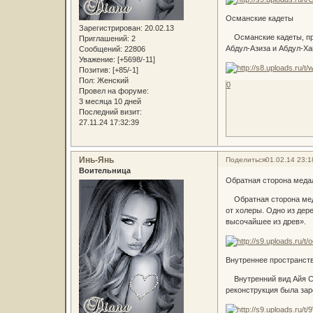
Османские кадеты
Зарегистрирован
: 20.02.13
Османские кадеты, при
Приглашений:
2
Абдул-Азиза и Абдул-Хам
Сообщений:
22806
Уважение:
[+5698/-11]
Позитив:
[+85/-1]
Пол:
Женский
0
Провел на форуме:
3 месяца 10 дней
Последний визит:
27.11.24 17:32:39
Инь-Янь
Поделиться
01.02.14 23:1
Воительница
Обратная сторона меда
Обратная сторона меда
от холеры. Одно из дер
высочайшее из древ».
Внутреннее пространст
Внутренний вид Айя Со
реконструкция была зар