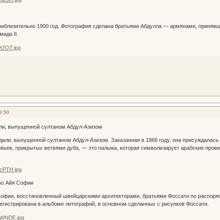
близительно 1900 год. Фотография сделана братьями Абдулла — армянами, приняв
ида II.
8:50
ли, выпущенной султаном Абдул-Азизом
ли, выпущенной султаном Абдул-Азизом. Заказанная в 1866 году, она присуждалась 
евьев, прикрытых ветвями дуба, — это пальма, которая символизирует арабские пров
во Айя Софии
фии, восстановленный швейцарскими архитекторами, братьями Фоссати по распоряж
егистрирована в альбоме литографий, в основном сделанных с рисунков Фоссати.