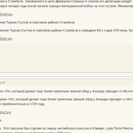
 в Стамбуле. Закованного в цепи Джованни Соранцо и членов его делегации уводят в 
через четыре года после начала турецко-венецианской войны за этот остров. Миниатюра
нная Турхан Султан в портовом районе Стамбула
ная Турхан Султан в портовом районе Стамбула в середине 60-х годов XVII века. Куп
9:47
в «Тот, который делает еще более приятным званый обед у Ахмеда-эфенди» и «Источ
ов «Тот, который делает еще более приятным званый обед у Ахмеда-эфенди» и «Исто
 приблизительно в 1725 году.
х
Этот рисунок был сделан по заказу английского консула в Измире, сэра Пола Рикота,