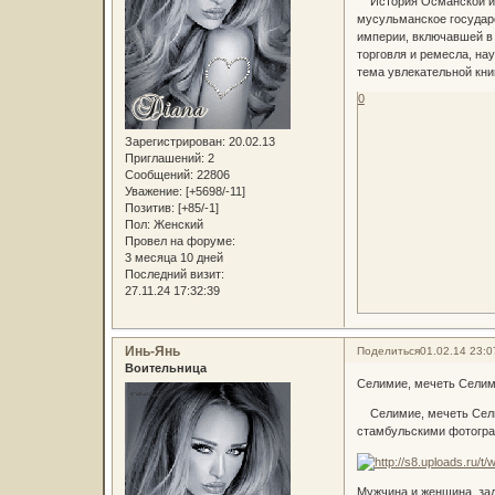
История Османской имп
мусульманское государ
империи, включавшей в 
торговля и ремесла, на
тема увлекательной кни
0
Зарегистрирован
: 20.02.13
Приглашений:
2
Сообщений:
22806
Уважение:
[+5698/-11]
Позитив:
[+85/-1]
Пол:
Женский
Провел на форуме:
3 месяца 10 дней
Последний визит:
27.11.24 17:32:39
Инь-Янь
Поделиться
01.02.14 23:0
Воительница
Селимие, мечеть Селима
Селимие, мечеть Селима
стамбульскими фотогра
Мужчина и женщина, зад