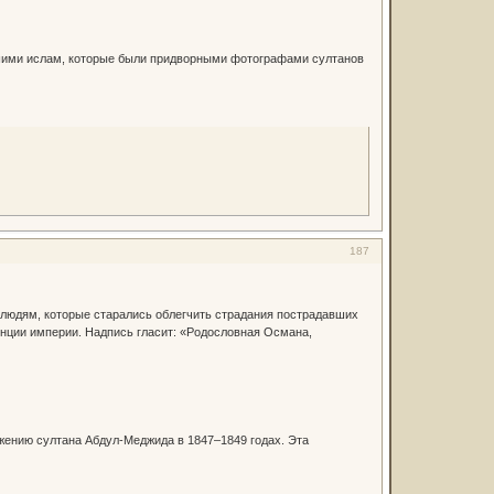
шими ислам, которые были придворными фотографами султанов
187
людям, которые старались облегчить страдания пострадавших
инции империи. Надпись гласит: «Родословная Османа,
ению султана Абдул-Меджида в 1847–1849 годах. Эта