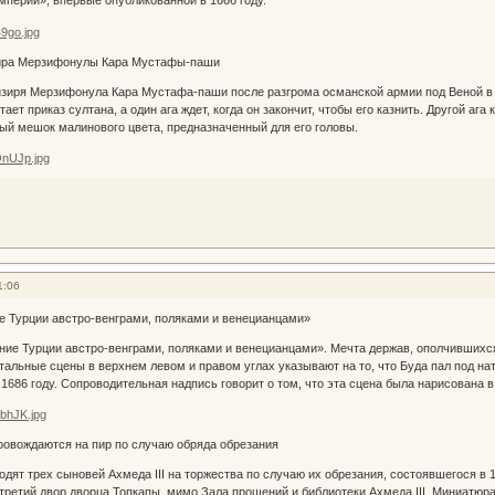
перии», впервые опубликованной в 1666 году.
зира Мерзифонулы Кара Мустафы-паши
ря Мерзифонула Кара Мустафа-паши после разгрома османской армии под Веной в 16
ает приказ султана, а один ага ждет, когда он закончит, чтобы его казнить. Другой аг
ый мешок малинового цвета, предназначенный для его головы.
1:06
е Турции австро-венграми, поляками и венецианцами»
 Турции австро-венграми, поляками и венецианцами». Мечта держав, ополчившихся п
альные сцены в верхнем левом и правом углах указывают на то, что Буда пал под на
 1686 году. Сопроводительная надпись говорит о том, что эта сцена была нарисована в 
провождаются на пир по случаю обряда обрезания
 трех сыновей Ахмеда III на торжества по случаю их обрезания, состоявшегося в 1
 третий двор дворца Топкапы, мимо Зала прошений и библиотеки Ахмеда III. Миниатюра