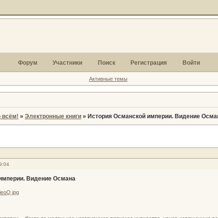
Форум
Участники
Поиск
Регистрация
Войти
Активные темы
 всём!
»
Электронные книги
»
История Османской империи. Видение Осма
9:04
империи. Видение Османа