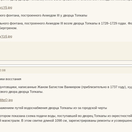
го фонтана, построенного Ахмедом III у дворца Топкапы
го фонтана, построенного Ахмедом III возле дворца Топкапы в 1728–1729 годах. Фо
ерггреном.
2:08
ики восстания
унтовщики, написанные Жаном Батистом Ванмюром (приблизительно в 1737 году), х
рвого двора дворца Топкапы.
ражением путей водоснабжения дворца Топкапы из-за городской черты
тором показана схема подачи воды, поступавшей во дворец Топкапы из окрестностей 
й магистрали. В этом свитке длиной 1098 см, зарегистрированы ремонты и усоверше