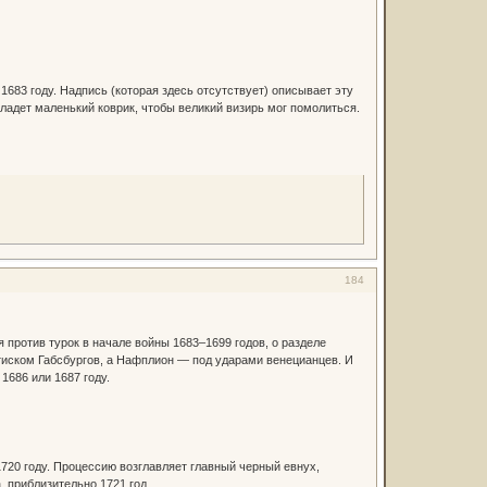
83 году. Надпись (которая здесь отсутствует) описывает эту
а кладет маленький коврик, чтобы великий визирь мог помолиться.
184
ротив турок в начале войны 1683–1699 годов, о разделе
тиском Габсбургов, а Нафплион — под ударами венецианцев. И
1686 или 1687 году.
720 году. Процессию возглавляет главный черный евнух,
, приблизительно 1721 год.