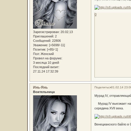
0
Зарегистрирован
: 20.02.13
Приглашений:
2
Сообщений:
22806
Уважение:
[+5698/-11]
Позитив:
[+85/-1]
Пол:
Женский
Провел на форуме:
3 месяца 10 дней
Последний визит:
27.11.24 17:32:39
Инь-Янь
Поделиться
01.02.14 23:0
Воительница
Мурад IV, отправляющий
Мурад IV выезжает на Б
середина XVII века.
Венецианского байло в 