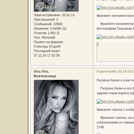
Зарегистрирован
: 20.02.13
Фрагмент монументально
Приглашений:
2
Фрагмент монументально
Сообщений:
22806
Уважение:
[+5698/-11]
фотографом Гильомом Б
Позитив:
[+85/-1]
Пол:
Женский
Провел на форуме:
0
3 месяца 10 дней
Последний визит:
27.11.24 17:32:39
Инь-Янь
Поделиться
01.02.14 23:1
Воительница
Патрона Халил и участн
Патрона Халил и его б
заднем плане ворота пе
Фрагмент свитка с изоб
Фрагмент свитка, на ко
ответвлениям от главно
1748