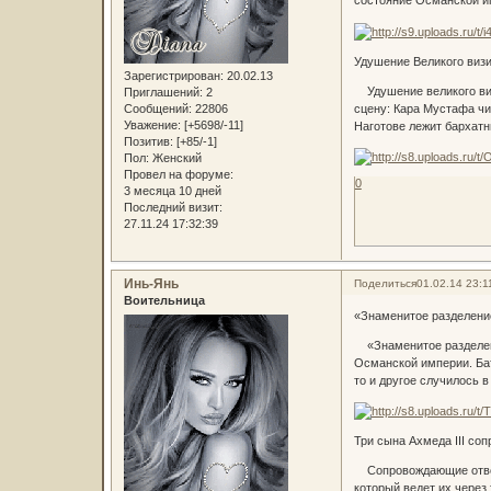
состояние Османской им
Удушение Великого ви
Зарегистрирован
: 20.02.13
Удушение великого визи
Приглашений:
2
сцену: Кара Мустафа чит
Сообщений:
22806
Уважение:
[+5698/-11]
Наготове лежит бархатн
Позитив:
[+85/-1]
Пол:
Женский
Провел на форуме:
0
3 месяца 10 дней
Последний визит:
27.11.24 17:32:39
Инь-Янь
Поделиться
01.02.14 23:1
Воительница
«Знаменитое разделени
«Знаменитое разделение
Османской империи. Бат
то и другое случилось в
Три сына Ахмеда III со
Сопровождающие отводят
который ведет их через