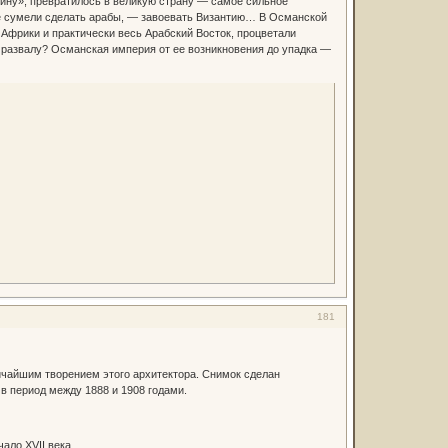
ну», превратилось в великую страну — самое сильное
не сумели сделать арабы, — завоевать Византию… В Османской
Африки и практически весь Арабский Восток, процветали
 и развалу? Османская империя от ее возникновения до упадка —
181
ичайшим творением этого архитектора. Снимок сделан
 период между 1888 и 1908 годами.
ало XVII века.