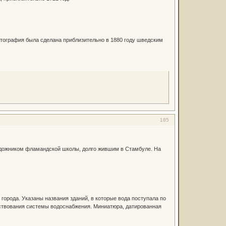
тография была сделана приблизительно в 1880 году шведским
185
удожником фламандской школы, долго жившим в Стамбуле. На
города. Указаны названия зданий, в которые вода поступала по
нствования системы водоснабжения. Миниатюра, датированная