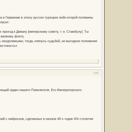
 в Германии в эпоху русско-турецких войн второй половины
ласит:
проход к Дивану [имперскому совету, т. е. Стамбулу]. Ты
у жалкому флоту.
 неодолимыми, тогда, клянусь судьбой, ни выгодное положение
жестокость».
186
ющий орден нашего Повелителя, Его Императорского
й с набросков, сделанных в начале 40-х годов XIX столетия