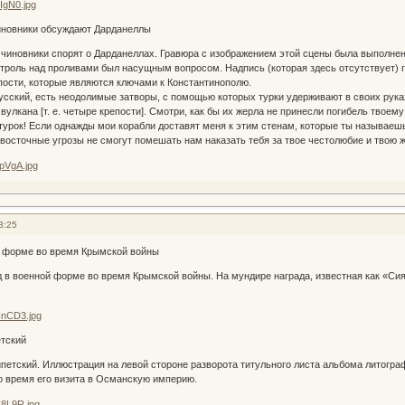
иновники обсуждают Дарданеллы
иновники спорят о Дарданеллах. Гравюра с изображением этой сцены была выполнена
контроль над проливами был насущным вопросом. Надпись (которая здесь отсутствует) г
сти, которые являются ключами к Константинополю.
сский, есть неодолимые затворы, с помощью которых турки удерживают в своих руках 
улкана [т. е. четыре крепости]. Смотри, как бы их жерла не принесли погибель твоем
ок! Если однажды мои корабли доставят меня к этим стенам, которые ты называешь
и восточные угрозы не смогут помешать нам наказать тебя за твое честолюбие и твою 
3:25
 форме во время Крымской войны
 военной форме во время Крымской войны. На мундире награда, известная как «Сия
тский
ский. Иллюстрация на левой стороне разворота титульного листа альбома литографи
о время его визита в Османскую империю.