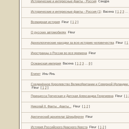
Исторические и интересные факты - Россия
Сандра
Исторические и интересные факты - Россия (1)
Васена
[
1
2
3
…
Всемирная история
Fleur
[
1
2
]
О русских автомобилях
Fleur
Археологические находки за всю историю человечества
Fleur
[
1
Иностранцы о России во все времена
Fleur
Османская империя
Васена
[
1
2
3
…
8
]
Египет
Инь-Янь
Соединённое Королевство Великобритании и Северной Ирландии
Fleur
[
1
2
]
Принцесса Греческая и Датская Александра Георгиевна
Fleur
[
1
Николай II. Факты...факты...
Fleur
[
1
2
]
Арктический архипелаг Шпицберген
Fleur
История Российского Красного Креста
Fleur
[
1
2
]