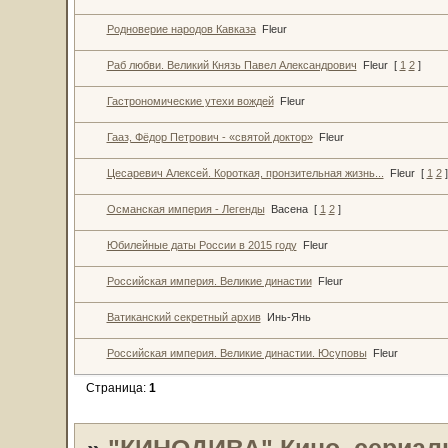
Родноверие народов Кавказа
Fleur
Раб любви. Великий Князь Павел Александрович
Fleur
[
1
2
]
Гастрономические утехи вождей
Fleur
Гааз, Фёдор Петрович - «святой доктор»
Fleur
Цесаревич Алексей. Короткая, пронзительная жизнь...
Fleur
[
1
2
]
Османская империя - Легенды
Васена
[
1
2
]
Юбилейные даты России в 2015 году
Fleur
Российская империя. Великие династии
Fleur
Ватиканский секретный архив
Инь-Янь
Российская империя. Великие династии. Юсуповы
Fleur
Страница:
1