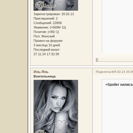
Зарегистрирован
: 20.02.13
Приглашений:
2
Сообщений:
22806
Уважение:
[+5698/-11]
Позитив:
[+85/-1]
Пол:
Женский
Провел на форуме:
3 месяца 10 дней
Последний визит:
27.11.24 17:32:39
0
Инь-Янь
Поделиться
05.02.14 20:3
Воительница
=Spoiler написа