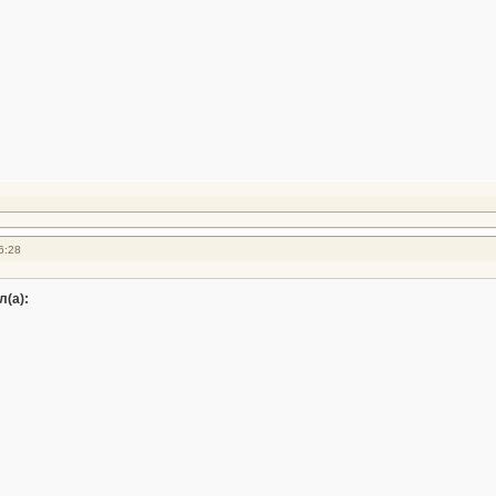
6:28
л(а):