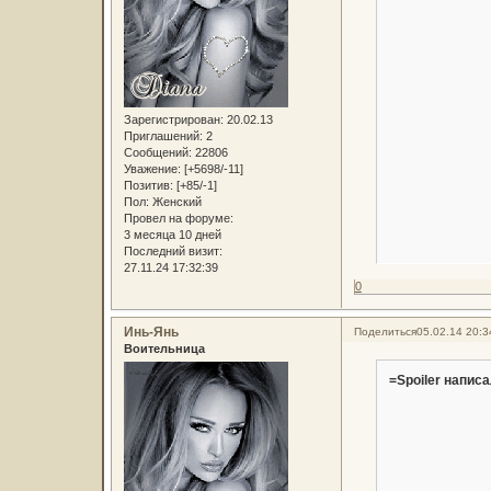
Зарегистрирован
: 20.02.13
Приглашений:
2
Сообщений:
22806
Уважение:
[+5698/-11]
Позитив:
[+85/-1]
Пол:
Женский
Провел на форуме:
3 месяца 10 дней
Последний визит:
27.11.24 17:32:39
0
Инь-Янь
Поделиться
05.02.14 20:3
Воительница
=Spoiler написа