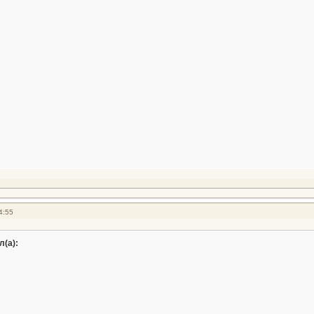
4:55
л(а):