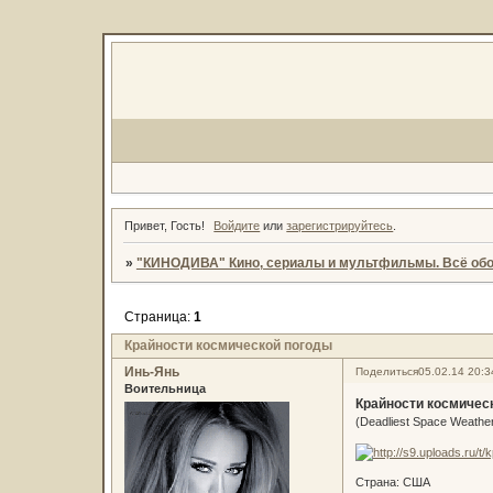
Привет, Гость!
Войдите
или
зарегистрируйтесь
.
»
"КИНОДИВА" Кино, сериалы и мультфильмы. Всё обо
Страница:
1
Крайности космической погоды
Инь-Янь
Поделиться
05.02.14 20:3
Воительница
Крайности космичес
(Deadliest Space Weather
Страна: США