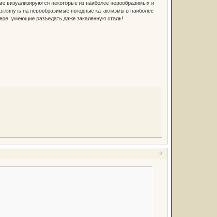
ме визуализируются некоторые из наиболее невообразимых и
взглянуть на невообразимые погодные катаклизмы в наиболее
ере, умеющие разъедать даже закаленную сталь!
2