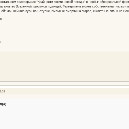
ментальном телесериале "Крайности космической погоды" в необычайно реальной фор
аганов во Вселенной, циклонов и дождей. Телезритель может собственными глазами 
ной: мощнейшие бури на Сатурне, пыльные смерчи на Марсе, кислотные ливни на Вен
н
ы
4:33
л(а):