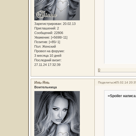
Зарегистрирован
: 20.02.13
Приглашений:
2
Сообщений:
22806
Уважение:
[+5698/-11]
Позитив:
[+85/-1]
Пол:
Женский
Провел на форуме:
3 месяца 10 дней
Последний визит:
27.11.24 17:32:39
0
Инь-Янь
Поделиться
05.02.14 20:3
Воительница
=Spoiler написа