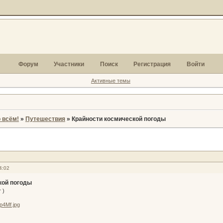
Форум
Участники
Поиск
Регистрация
Войти
Активные темы
 всём!
»
Путешествия
»
Крайности космической погоды
4:02
кой погоды
 )