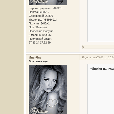
Зарегистрирован
: 20.02.13
Приглашений:
2
Сообщений:
22806
Уважение:
[+5698/-11]
Позитив:
[+85/-1]
Пол:
Женский
Провел на форуме:
3 месяца 10 дней
Последний визит:
27.11.24 17:32:39
0
Инь-Янь
Поделиться
05.02.14 20:3
Воительница
=Spoiler написа