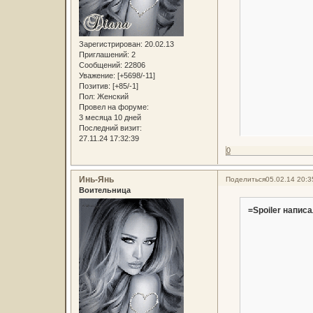
Зарегистрирован
: 20.02.13
Приглашений:
2
Сообщений:
22806
Уважение:
[+5698/-11]
Позитив:
[+85/-1]
Пол:
Женский
Провел на форуме:
3 месяца 10 дней
Последний визит:
27.11.24 17:32:39
0
Инь-Янь
Поделиться
05.02.14 20:3
Воительница
=Spoiler написа