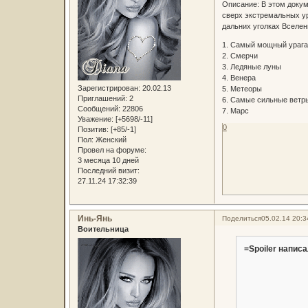
Описание: В этом доку
сверх экстремальных ур
дальних уголках Вселен
1. Самый мощный урага
2. Смерчи
3. Ледяные луны
4. Венера
Зарегистрирован
: 20.02.13
5. Метеоры
Приглашений:
2
6. Самые сильные ветр
Сообщений:
22806
7. Марс
Уважение:
[+5698/-11]
0
Позитив:
[+85/-1]
Пол:
Женский
Провел на форуме:
3 месяца 10 дней
Последний визит:
27.11.24 17:32:39
Инь-Янь
Поделиться
05.02.14 20:3
Воительница
=Spoiler написа