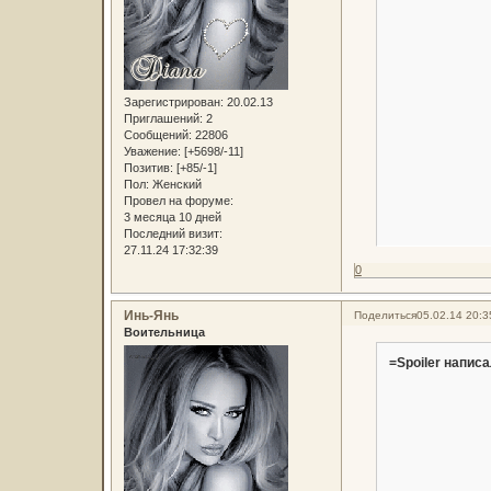
Зарегистрирован
: 20.02.13
Приглашений:
2
Сообщений:
22806
Уважение:
[+5698/-11]
Позитив:
[+85/-1]
Пол:
Женский
Провел на форуме:
3 месяца 10 дней
Последний визит:
27.11.24 17:32:39
0
Инь-Янь
Поделиться
05.02.14 20:3
Воительница
=Spoiler написа