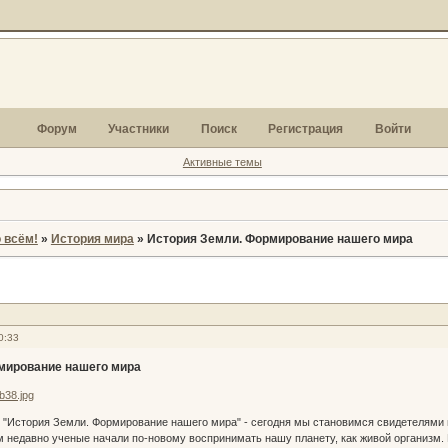
Форум
Участники
Поиск
Регистрация
Войти
Активные темы
 всём!
»
История мира
»
История Земли. Формирование нашего мира
0:33
мирование нашего мира
"История Земли. Формирование нашего мира" - сегодня мы становимся свидетелями 
 недавно ученые начали по-новому воспринимать нашу планету, как живой организм.