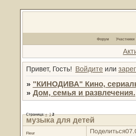
Форум
Участники
Акт
Привет, Гость!
Войдите
или
заре
»
"КИНОДИВА" Кино, сериал
»
Дом, семья и развлечения.
Страница:
«
1
2
музыка для детей
Поделиться
07.
Fleur