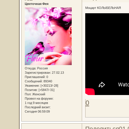
Цветочная Фея
Моцарт КОЛЫБЕЛЬНАЯ
Откуда:
Россия
Зарегистрирован
: 27.02.13
Приглашений:
0
Сообщений:
89340
Уважение:
[+30213/-28]
Позитив:
[+5847/-31]
Пол:
Женский
Провел на форуме:
0
1 год 9 месяцев
Последний визит:
Сегодня 06:59:09
Поделиться
01.