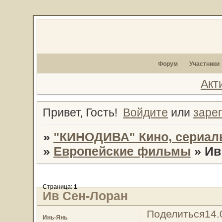
Форум
Участники
Акт
Привет, Гость!
Войдите
или
заре
»
"КИНОДИВА" Кино, сериал
»
Европейские фильмы
»
Ив
Страница:
1
Ив Сен-Лоран
Поделиться
14.
Инь-Янь