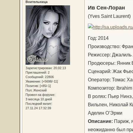
Воительница
Ив Сен-Лоран
(Yves Saint Laurent)
Год: 2014
Производство: Фра
Режиссер: Джалил
Продюсеры: Янник 
Зарегистрирован
: 20.02.13
Сценарий: Жак Фье
Приглашений:
2
Сообщений:
22806
Оператор: Томас 
Уважение:
[+5698/-11]
Позитив:
[+85/-1]
Композитор: Ibrahim
Пол:
Женский
Провел на форуме:
В ролях: Пьер Нинэ,
3 месяца 10 дней
Вильпен, Николай К
Последний визит:
27.11.24 17:32:39
Аделин О’Эрми
Описание:
Париж, я
неожиданно был пр