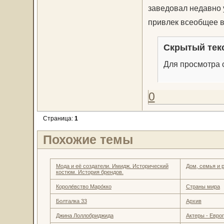
заведовал недавно
привлек всеобщее в
Скрытый тек
Для просмотра с
0
Страница:
1
Похожие темы
Мода и её создатели. Имидж. Исторический
Дом, семья и 
костюм. История брендов.
Короле́вство Маро́кко
Страны мира
Болталка 33
Архив
Джина Лоллобриджида
Актеры - Евро