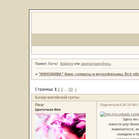
Привет, Гость!
Войдите
или
зарегистрируйтесь
.
»
"КИНОДИВА" Кино, сериалы и мультфильмы. Всё обо
Страница:
1
2
3
…
50
»
Базар житейской суеты
Fleur
Поделиться
14.06.14 08:1
Цветочная Фея
Здесь вы най
новости шоу-бизнеса,
знаменитости, звез
скандалы и прои
новости королевс