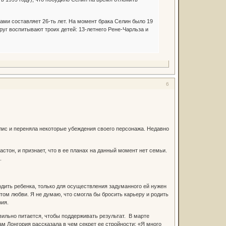
ами составляет 26-ть лет. На момент брака Селин было 19
руг воспитывают троих детей: 13-летнего Рене-Чарльза и
6
лис и переняла некоторые убеждения своего персонажа. Недавно
тон, и признает, что в ее планах на данный момент нет семьи.
.
родить ребенка, только для осуществления задуманного ей нужен
том любви. Я не думаю, что смогла бы бросить карьеру и родить
рия.
вильно питается, чтобы поддерживать результат. В марте
м Лонгория рассказала в чем секрет ее стройности: «Я много