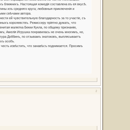
хъ ближнихъ. Настоящая комедія составлена въ ея вкусѣ.
тины изъ средняго круга; любовныя приключенія и
ными свѣчами автора.
ти ей чувствительную благодарность за то участіе, съ
ныхъ королевствъ. Режиссеру пріятно думать, что
енитая малютка Бекки Кукла, по общему признанію,
мъ; Амелія Игрушка понравилась не очень многимъ, но,
игура Доббинъ, по отзывамъ знатоковъ, выплясываетъ
ихъ особъ.
честь извѣстить, что занавѣсъ поднимается. Просимъ
2