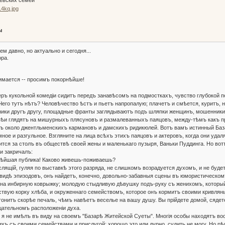
ы
м давно, но актуально и сегодня...
ора.
ается -- просимъ покорнѣйше!
кукольной комедіи сидитъ передъ занавѣсомъ на подмосткахъ, чувство глубокой п
его тутъ нѣтъ? Человѣчество ѣстъ и пьетъ напропалую; плачетъ и смѣется, куритъ, н
ики другъ другу, площадные франты заглядываютъ подъ шляпки женщинъ, мошенники
зѣи глядятъ на мишурныхъ плясуновъ и размалеванныхъ паяцовъ, между-тѣмъ какъ 
 около джентльменскихъ кармановъ и дамскихъ ридикюлей. Вотъ вамъ истинный База
мное и разгульное. Взгляните на лица всѣхъ этихъ паяцовъ и актеровъ, когда они уд
дится за столъ въ обществѣ своей жены и маленькаго пузыря, Ваньки Пуддинга. Но во
и закричалъ:
йшая публика! Каково живешь-поживаешь?
й, гуляя по выставкѣ этого разряда, не слишкомъ возрадуется духомъ, и не будет
 видѣ эпизодовъ, онъ найдетъ, конечно, довольно-забавныя сцены въ юмористическом
а инбирную коврыжку; молодую стыдливую дѣвушку подъ-руку съ женихомъ, который 
ствую корку хлѣба, и окруженнаго семействомъ, которое онъ кормитъ своими кривлян
онитъ скорѣе печаль, чѣмъ навѣетъ веселье на вашу душу. Вы прійдете домой, сядете
цательномъ расположеніи духа.
е имѣлъ въ виду на своемъ "Базарѣ Житейской Суеты". Многія особы находятъ воо
ихъ съ своими семействами и прислугой: хорошо это или дурно, судить не могу. Но р