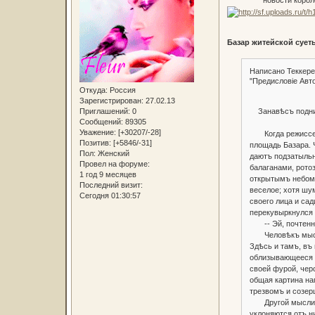
Базар житейской сует
Написано Теккерее
"Предисловіе Авт
Откуда:
Россия
Зарегистрирован
: 27.02.13
Занавѣсъ подним
Приглашений:
0
Сообщений:
89305
Уважение:
[+30207/-28]
Когда режиссеръ 
Позитив:
[+5846/-31]
площадь Базара. Ч
Пол:
Женский
даютъ подзатыльн
Провел на форуме:
балаганами, рото
1 год 9 месяцев
открытымъ небомъ
Последний визит:
веселое; хотя шу
Сегодня 01:30:57
своего лица и са
перекувыркнулся 
-- Эй, почтеннѣ
Человѣкъ мыслящі
Здѣсь и тамъ, въ
облизывающееся н
своей фурой, чер
общая картина наг
трезвомъ и созер
Другой мысли я н
уклоняются отъ н