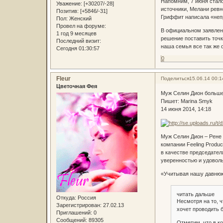
Напомним, 7 июня стало
Уважение:
[+30207/-28]
источники, Мелани ревн
Позитив:
[+5846/-31]
Гриффит написала «непр
Пол:
Женский
Провел на форуме:
В официальном заявлен
1 год 9 месяцев
решение поставить точк
Последний визит:
наша семья все так же 
Сегодня 01:30:57
0
Fleur
Поделиться
15.06.14 00:1
Цветочная Фея
Муж Селин Дион больше
Пишет: Marina Smyk
14 июня 2014, 14:18
Муж Селин Дион – Рене 
компании Feeling Produc
в качестве председател
уверенностью и удовол
«Учитывая нашу давнюю 
читать дальше
Откуда:
Россия
Несмотря на то, 
Зарегистрирован
: 27.02.13
хочет проводить 
Приглашений:
0
Сообщений:
89305
Отметим, что в ко