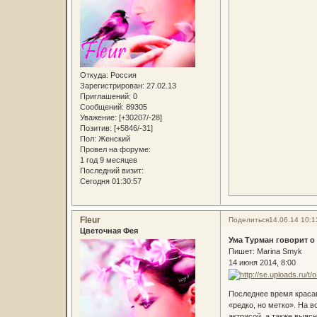
Откуда:
Россия
Зарегистрирован
: 27.02.13
Приглашений:
0
Сообщений:
89305
Уважение:
[+30207/-28]
Позитив:
[+5846/-31]
Пол:
Женский
Провел на форуме:
1 год 9 месяцев
Последний визит:
Сегодня 01:30:57
Fleur
Поделиться
14.06.14 10:1
Цветочная Фея
Ума Турман говорит о
Пишет: Marina Smyk
14 июня 2014, 8:00
Последнее время красав
«редко, но метко». На 
актрисой, а также выяс