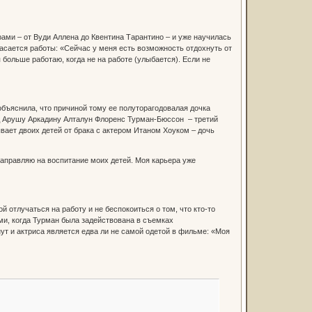
ами – от Вуди Аллена до Квентина Тарантино – и уже научилась
касается работы: «Сейчас у меня есть возможность отдохнуть от
больше работаю, когда не на работе (улыбается). Если не
бъяснила, что причиной тому ее полуторагодовалая дочка
нд Арушу Аркадину Алталун Флоренс Турман-Бюссон – третий
вает двоих детей от брака с актером Итаном Хоуком – дочь
 направляю на воспитание моих детей. Моя карьера уже
й отлучаться на работу и не беспокоиться о том, что кто-то
ми, когда Турман была задействована в съемках
т и актриса является едва ли не самой одетой в фильме: «Моя