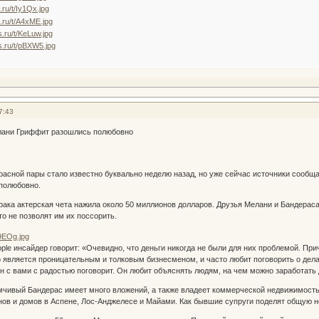
7:43
лани Гриффит разошлись полюбовно
расной пары стало известно буквально неделю назад, но уже сейчас источники сообщ
полюбовно.
брака актерская чета нажила около 50 миллионов долларов. Друзья Мелани и Бандерас
то не позволят им их поссорить.
ple инсайдер говорит: «Очевидно, что деньги никогда не были для них проблемой. При
о является проницательным и толковым бизнесменом, и часто любит поговорить о дела
 он с вами с радостью поговорит. Он любит объяснять людям, на чем можно заработать
мчивый Бандерас имеет много вложений, а также владеет коммерческой недвижимост
нов и домов в Аспене, Лос-Анджелесе и Майами. Как бывшие супруги поделят общую 