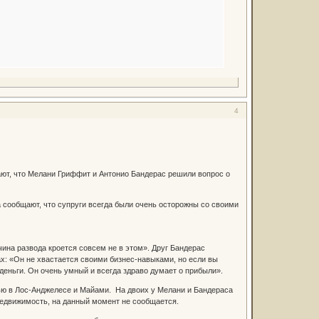
4
ают, что Мелани Гриффит и Антонио Бандерас решили вопрос о
а сообщают, что супруги всегда были очень осторожны со своими
чина развода кроется совсем не в этом». Друг Бандерас
х: «Он не хвастается своими бизнес-навыками, но если вы
 деньги. Он очень умный и всегда здраво думает о прибыли».
ью в Лос-Анджелесе и Майами. На двоих у Мелани и Бандераса
недвижимость, на данный момент не сообщается.