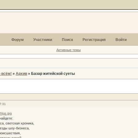
Форум
Участники
Поиск
Регистрация
Войти
Активные темы
 всём!
»
Архив
»
Базар житейской суеты
7:31
дете:
 светская хроника,
ды шоу-бизнеса,
сшествия,
ких семей