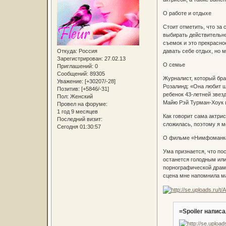
О работе и отдыхе
Стоит отметить, что за
выбирать действительно
съемок и это прекрасно
Откуда:
Россия
давать себе отдых, но 
Зарегистрирован
: 27.02.13
О семье
Приглашений:
0
Сообщений:
89305
Журналист, который бра
Уважение:
[+30207/-28]
Розалинд: «Она любит щ
Позитив:
[+5846/-31]
ребенок 43-летней звез
Пол:
Женский
Майю Рэй Турман-Хоук 
Провел на форуме:
1 год 9 месяцев
Как говорит сама актри
Последний визит:
сложилась, поэтому я м
Сегодня 01:30:57
О фильме «Нимфоманк
Ума признается, что пос
останется голодным или
порнографической драмы
сцена мне напомнила ма
=Spoiler написа