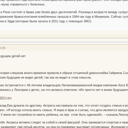
ь мужу справиться с болезнью.
и Рене состоят в браке уже более двух десятилетий. Разница в возрасте между супруг
.церемония бракосочетания влюбленных прошла в 1994-ом году в Монреале. Сейчас суп
на и Эдди (которые были зачаты в 2011 году с помощью ЭКО).
0:33
удущем детей нет
нгория слишком много времени провела в образе отчаянной домохозяйки Габриель Со
воем будущем не видит детей, так как не видит в этом смысла.
час встречается с 46-летним владельцем Латиноамериканской медиа компании Хосе Бас
ались у Лонгории о детях, на что актриса ответила: «Их просто нет в моем будущем»
назад Ева думала по-другому. Актриса настаивала на том, что хочет создать семью и 
к». «Я всегда хотела иметь семью. Я верю в брак и считаю, что дети являются продук
 У меня нет потребности иметь ребенка, но при этом быть одинокой», – сказала Лонго
ебя. Актриса активно следит за собой и своей фигурой. Она занимается спортом и пра
 разменяет уже пятый десяток, но она по-прежнему выглядит потрясающе. Журналиста