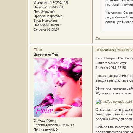
Уважение:
[+30207/-28]
гастроли и помоч
Позитив:
[+5846/-31]
Пол:
Женский
Напомним, Селин 
Провел на форуме:
лет, а Рене – 45
1 год 9 месяцев
близнецов Нельсо
Последний визит:
Сегодня 01:30:57
+1
Fleur
Поделиться
15.06.14 00:2
Цветочная Фея
Ева Лонгория: В моем б
Пишет: Marina Smyk
14 июня 2014, 13:58 |
Похоже, актриса Ева Ло
звезда заявила, что в с
39-летняя теледива сей
Журналисты поинтересов
Отметим, что три года 
был «правильный челове
ребенка чисто для себя.
Откуда:
Россия
Зарегистрирован
: 27.02.13
Сейчас Ева живет для с
Приглашений:
0
следующего года звезда