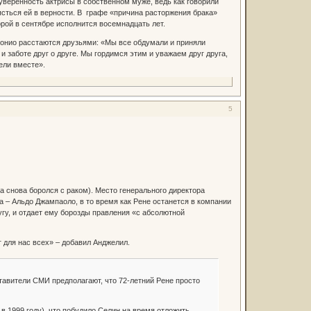
еуверенность актрисы в собственном муже, ведь как говорили
ясться ей в верности. В графе «причина расторжения брака»
рой в сентябре исполнится восемнадцать лет.
онио расстаются друзьями: «Мы все обдумали и приняли
заботе друг о друге. Мы гордимся этим и уважаем друг друга,
ели вместе».
5
 снова боролся с раком). Место генерального директора
ла – Альдо Джампаоло, в то время как Рене останется в компании
угу, и отдает ему борозды правления «с абсолютной
 для нас всех» – добавил Анджелил.
тавители СМИ предполагают, что 72-летний Рене просто
в 1999 году), что побудило Селин на время отложить