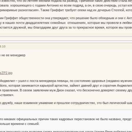
 известно, что 56-летняя Мелани подала на развод. Причиной таких действий стала н
овала хорошеющего с годами Антонио ко всем подряд, а он, в свою очередь, устал кл
имиримые разногласия». Также Гриффит требует опеки над их дочерью Стеллой, кото
ии Гриффит общественности она утверждает, что решение было обоюдным и они с Ант
у в наших почти двадцатилетних семейных отношениях, которые мы провели в любви и 
остается дружной, мы благодарим друг друга за то прекрасное время, которое мы пров
4:10
 не ее менеджер
Анджелил – ушел с поста менеджера певицы, по состоянию здоровья (недавно мужчина
tions, которая занимается карьерой артистки, займет давний друг и соратник Анджели
я правления. В своем заявлении муж Дион сказал, что бесконечно доверяет своему др
ьствием».
дружбу, наше взаимное уважение и прошлое сотрудничество, это был логический шаг
что никаких официальных причин таких кадровых перестановок не было названо, предс
больше времени с семьей.
нце прошлого года мужчине снова диагностировали рак горла (ранее Рене победил рак 