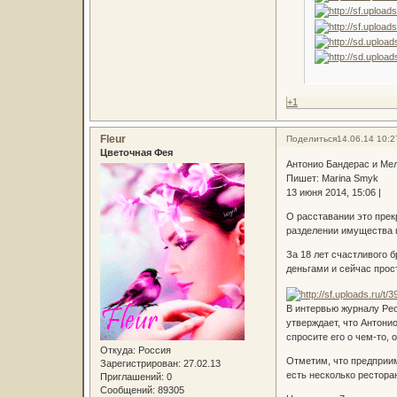
+1
Fleur
Поделиться
14.06.14 10:2
Цветочная Фея
Антонио Бандерас и Ме
Пишет: Marina Smyk
13 июня 2014, 15:06 |
О расставании это прек
разделении имущества 
За 18 лет счастливого 
деньгами и сейчас прос
В интервью журналу Peo
утверждает, что Антони
спросите его о чем-то,
Откуда:
Россия
Отметим, что предприи
Зарегистрирован
: 27.02.13
есть несколько рестора
Приглашений:
0
Сообщений:
89305