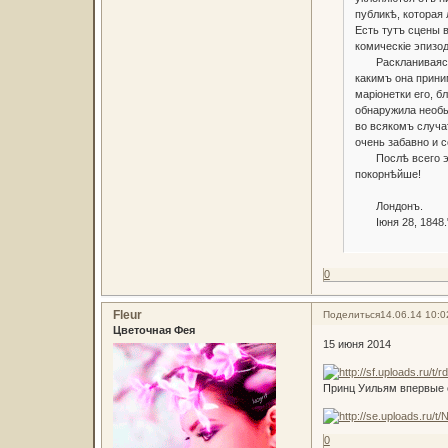
публикѣ, которая
Есть тутъ сцены в
комическіе эпизо
Раскланиваясь съ
какимъ она прини
маріонетки его, 
обнаружила необы
во всякомъ случа
очень забавно и 
Послѣ всего этог
покорнѣйше!
Лондонъ.
Іюня 28, 1848
0
Fleur
Поделиться
14.06.14 10:0
Цветочная Фея
15 июня 2014
Принц Уильям впервые о
0