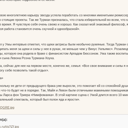
 свою многолетнюю карьеру звезда успела поработать со многими именитыми режиссер
 стоящие проекты. Так же Турман призналась, что стала избирательной во всем, что 
е время. Я чувствую себя очень свежо и хорошо. Как сказал мой знакомый философ, я 
моя работа становится очень скучной и однообразной».
л у Умы интервью отметил, что щеки актрисы были необычно румяные. Тогда Турман о
ипать меня за щеки и силы у нее в руках, не меньше чем у Винус Уильямс». Розали
ды, которую она родила в браке с финансистом Арпадом Бюссоном. Ума также воспиты
и сына Левона Роэна Турмана-Хоука.
са, сейчас для нее на первом месте, конечно же, семья: «Все свое внимание и силы я
огу себе позволить такой отдых».
а»
кольку ее дети от предыдущего брака уже выросли, это помогает ей со спокойной душо
 что-то будет не в порядке. Так, Майя и Левон были отличными мамиными помощника
 Ларса фон Триера «Нимфоманка». В этой картине сцена с Умой длится всего 10 мину
ленький спектакль, который был полон яда и ярости».
л(а):