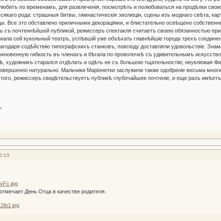
 любитъ по временамъ, для развлеченія, посмотрѣть и полюбоваться на продѣлки свои
сякаго рода: страшныя битвы, гимнастическія эволюціи, сцены изъ моднаго свѣта, кар
ды. Все это обставлено приличными декораціями, и блистательно освѣщено собствен
 почтеннѣйшей публикой, режиссеръ спектакля считаетъ своею обязанностью принес
мала сей кукольный театръ, успѣвшій уже объѣхать главнѣйшіе города трехъ соединен
благодаря содѣйствію типографскихъ станковъ, повсюду доставляли удовольствіе. Знам
кновенную гибкость въ членахъ и бѣгала по проволочкѣ съ удивительнымъ искусство
ѣ, художникъ старался отдѣлать и одѣть ее съ большою тщательностію; неуклюжая Ф
совершенно натурально. Мальчики Маріонетки заслужили также одобреніе весьма мног
о, режиссеръ свидѣтельствуетъ публикѣ глубочайшее почтеніе, и еще разъ имѣетъ 
."
2:13
тмечает День Отца в качестве родителя.