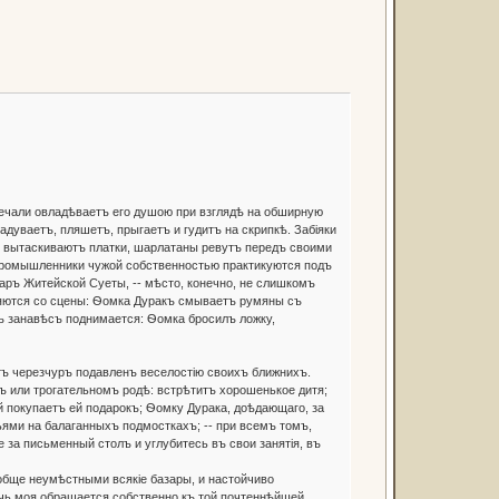
ечали овладѣваетъ его душою при взглядѣ на обширную
адуваетъ, пляшетъ, прыгаетъ и гудитъ на скрипкѣ. Забіяки
 вытаскиваютъ платки, шарлатаны ревутъ передъ своими
промышленники чужой собственностью практикуются подъ
ръ Житейской Суеты, -- мѣсто, конечно, не слишкомъ
аляются со сцены: Ѳомка Дуракъ смываетъ румяны съ
тъ занавѣсъ поднимается: Ѳомка бросилъ ложку,
ъ черезчуръ подавленъ веселостію своихъ ближнихъ.
ъ или трогательномъ родѣ: встрѣтитъ хорошенькое дитя;
покупаетъ ей подарокъ; Ѳомку Дурака, доѣдающаго, за
ьями на балаганныхъ подмосткахъ; -- при всемъ томъ,
 за письменный столъ и углубитесь въ свои занятія, въ
бще неумѣстными всякіе базары, и настойчиво
ѣчь моя обращается собственно къ той почтеннѣйшей