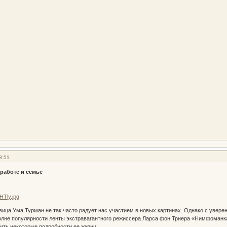
3:51
 работе и семье
ица Ума Турман не так часто радует нас участием в новых картинах. Однако с увере
волне популярности ленты экстравагантного режиссера Ларса фон Триера «Нимфоманк
нить некоторые подробности ее жизни.