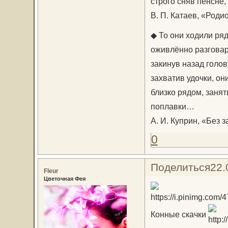
строго сняв пенсне,
В. П. Катаев, «Родио
◆ То они ходили ря
оживлённо разговари
закинув назад голову
захватив удочки, он
близко рядом, заня
поплавки…
А. И. Куприн, «Без з
0
Поделиться
22.
Fleur
Цветочная Фея
Конные скачки