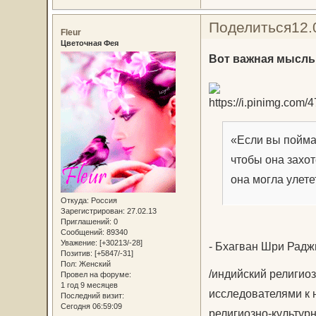
Поделиться
12.
Fleur
Цветочная Фея
Вот важная мысль
«Если вы поймал
чтобы она захот
она могла улете
Откуда:
Россия
Зарегистрирован
: 27.02.13
Приглашений:
0
Сообщений:
89340
Уважение:
[+30213/-28]
- Бхагван Шри Рад
Позитив:
[+5847/-31]
Пол:
Женский
/индийский религио
Провел на форуме:
1 год 9 месяцев
исследователями к 
Последний визит:
Сегодня 06:59:09
религиозно-культур