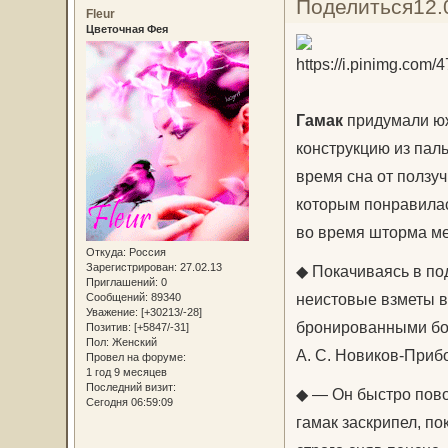
Поделиться
12.
Fleur
Цветочная Фея
Гамак
придумали юж
конструкцию из пал
время сна от ползуч
которым понравилас
во время шторма мен
Откуда:
Россия
Зарегистрирован
: 27.02.13
◆ Покачиваясь в под
Приглашений:
0
неистовые взметы в
Сообщений:
89340
Уважение:
[+30213/-28]
бронированными бор
Позитив:
[+5847/-31]
Пол:
Женский
А. С. Новиков-Прибо
Провел на форуме:
1 год 9 месяцев
Последний визит:
◆ ― Он быстро пово
Сегодня 06:59:09
гамак заскрипел, п