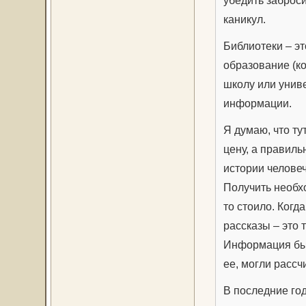
каникул.
Библиотеки – эт
образование (ко
школу или униве
информации.
Я думаю, что т
цену, а правил
истории челове
Получить необх
то стоило. Когд
рассказы – это 
Информация был
ее, могли расс
В последние го