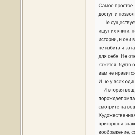
Самое простое –
доступ и позвол
Не существует п
ищут их книги, 
истории, и они 
не избита и зат
для себя. Не от
кажется, будто
вам не нравится
И не у всех оди
И вторая вещь,
порождает эмпа
смотрите на ве
Художественная 
пригоршни знако
воображение, со