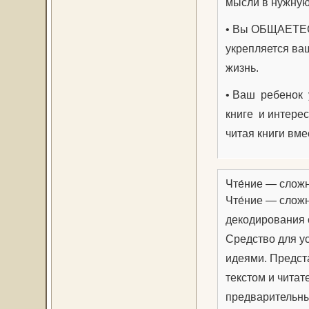
мысли в нужную 
• Вы ОБЩАЕТЕСЬ
укрепляется ваш
жизнь.
• Ваш ребенок у
книге и интерес
читая книги вме
Чте́ние — слож
Чте́ние — слож
декодирования 
Средство для у
идеями. Предст
текстом и чита
предварительны