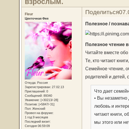
взрослым.
Поделиться
07.
Fleur
Цветочная Фея
Полезное / познав
Полезное чтение в
Читайте вместе обо 
Те, кто читают книги
Семейное чтение, 
родителей и детей,
Откуда:
Россия
Зарегистрирован
: 27.02.13
Что дает семей
Приглашений:
0
Сообщений:
89340
• Вы незаметно
Уважение:
[+30213/-28]
Позитив:
[+5847/-31]
любовь и интере
Пол:
Женский
Провел на форуме:
читают книги, о
1 год 9 месяцев
мы этого или не
Последний визит:
Сегодня 06:59:09