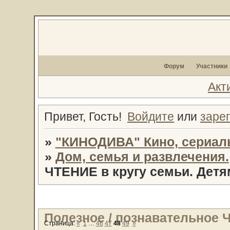
Форум
Участники
Акт
Привет, Гость!
Войдите
или
заре
»
"КИНОДИВА" Кино, сериал
»
Дом, семья и развлечения.
ЧТЕНИЕ в кругу семьи. Детя
Полезное / познавательное 
Страница:
«
1
…
46
47
48
49
»