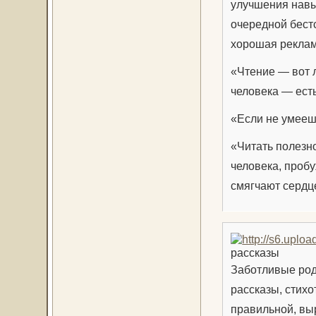
улучшения навы
очередной бестс
хорошая реклам
«Чтение — вот 
человека — ест
«Если не умееш
«Читать полезн
человека, пробу
смягчают сердце
рассказы
Заботливые род
рассказы, стихо
правильной, выр