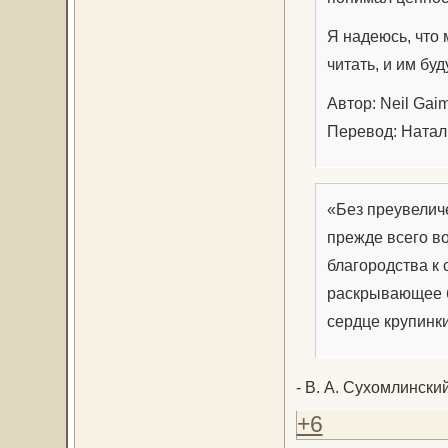
Я надеюсь, что
читать, и им бу
Автор: Neil Gai
Перевод: Натал
«Без преувеличе
прежде всего в
благородства к
раскрывающее б
сердце крупинки
- В. А. Сухомлински
+6