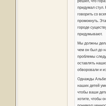
решил, что гора
придумал стул. 
говорить со все
промокнуть. Эта
городе существу
придумывают.
Мы должны дела
чем он был до н
проблемы следу
оставлять наших
обворовали и и
Однажды Альбер
наших детей умн
чтобы ваши дети
хотите, чтобы о
понимал ценнос