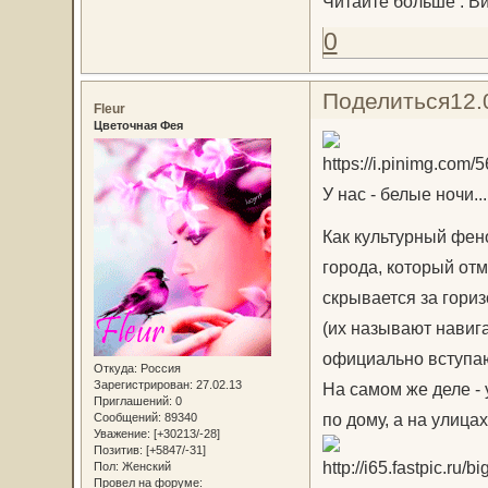
Читайте больше : В
0
Поделиться
12.
Fleur
Цветочная Фея
У нас - белые ночи...
Как культурный фен
города, который от
скрывается за гори
(их называют навиг
официально вступают
Откуда:
Россия
Зарегистрирован
: 27.02.13
На самом же деле - 
Приглашений:
0
по дому, а на улица
Сообщений:
89340
Уважение:
[+30213/-28]
Позитив:
[+5847/-31]
Пол:
Женский
Провел на форуме: