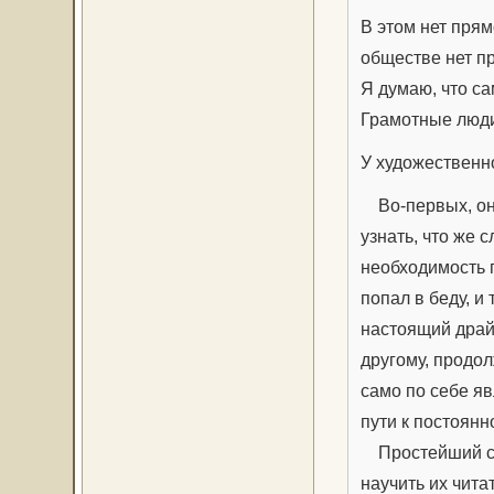
В этом нет прям
обществе нет п
Я думаю, что са
Грамотные люди
У художественн
Во-первых, она
узнать, что же 
необходимость п
попал в беду, и
настоящий драйв
другому, продол
само по себе я
пути к постоянн
Простейший спо
научить их чита