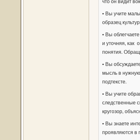
что он видит вок
• Вы учите мал
образец культур
• Вы облегчаете
и уточняя, как
понятия. Обращ
• Вы обсуждает
мысль в нужную 
подтексте.
• Вы учите обр
следственные с
кругозор, объя
• Вы знаете инт
проявляются в 