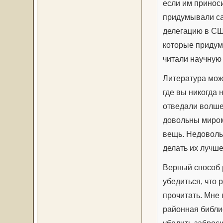
если им принос
придумывали са
делегацию в США
которые придум
читали научную 
Литература може
где вы никогда 
отведали волше
довольны миром
вещь. Недоволь
делать их лучше
Верный способ р
убедиться, что р
прочитать. Мне 
районная библи
убедить заброси