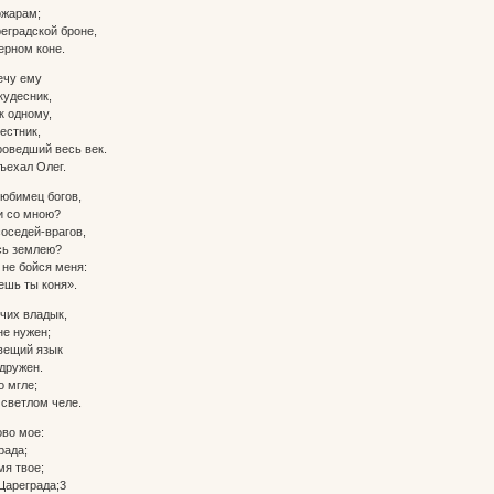
жарам;
реградской броне,
ерном коне.
ечу ему
удесник,
к одному,
стник,
роведший весь век.
ъехал Олег.
любимец богов,
 со мною?
соседей-врагов,
ь землею?
 не бойся меня:
ешь ты коня».
чих владык,
е нужен;
вещий язык
дружен.
о мгле;
 светлом челе.
во мое:
ада;
я твое;
ареграда;3