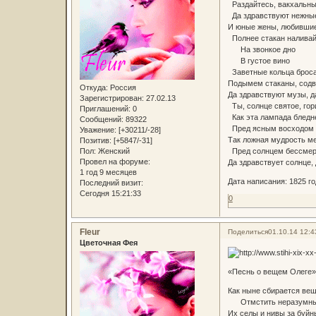
Раздайтесь, вакхальны
Да здравствуют нежны
И юные жены, любившие
Полнее стакан наливай
На звонкое дно
В густое вино
Заветные кольца броса
Подымем стаканы, содв
Откуда:
Россия
Да здравствуют музы, д
Зарегистрирован
: 27.02.13
Ты, солнце святое, гор
Приглашений:
0
Как эта лампада бледн
Сообщений:
89322
Пред ясным восходом 
Уважение:
[+30211/-28]
Так ложная мудрость ме
Позитив:
[+5847/-31]
Пол:
Женский
Пред солнцем бессмер
Провел на форуме:
Да здравствует солнце, 
1 год 9 месяцев
Дата написания: 1825 го
Последний визит:
Сегодня 15:21:33
0
Fleur
Поделиться
01.10.14 12:4
Цветочная Фея
«Песнь о вещем Олеге»
Как ныне сбирается ве
Отмстить неразумным
Их селы и нивы за буйн