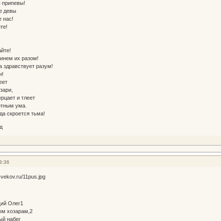
 припевы!
е девы
 нас!
те!
йте!
инем их разом!
а здравствует разум!
и!
еет
зари,
рцает и тлеет
тным ума.
да скроется тьма!
д
3:36
щий Олег1
 хозарам,2
ый набег