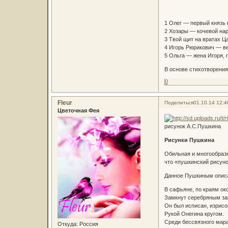
1 Олег — первый князь 
2 Хозары — кочевой нар
3 Твой щит на вратах Ц
4 Игорь Рюрикович — ве
5 Ольга — жена Игоря, 
В основе стихотворения
0
Fleur
Поделиться
01.10.14 12:4
Цветочная Фея
рисунок А.С.Пушкина
Рисунки Пушкина
Обильная и многообраз
что «пушкинский рисуно
Данное Пушкиным описа
В сафьяне, по краям ок
Замкнут серебряным за
Он был исписан, изрисо
Рукой Онегина кругом.
Среди бессвязного мар
Откуда:
Россия