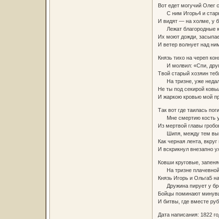
Вот едет могучий Олег с
С ним Игорь4 и стары
И видят — на холме, у б
Лежат благородные к
Их моют дожди, засыпае
И ветер волнует над ни
Князь тихо на череп кон
И молвил: «Спи, друг
Твой старый хозяин теб
На тризне, уже недал
Не ты под секирой ковы
И жаркою кровью мой п
Так вот где таилась пог
Мне смертию кость у
Из мертвой главы гробо
Шипя, между тем вып
Как черная лента, вкруг
И вскрикнул внезапно у
Ковши круговые, запеня
На тризне плачевной
Князь Игорь и Ольга5 н
Дружина пирует у бре
Бойцы поминают минув
И битвы, где вместе руб
Дата написания: 1822 го