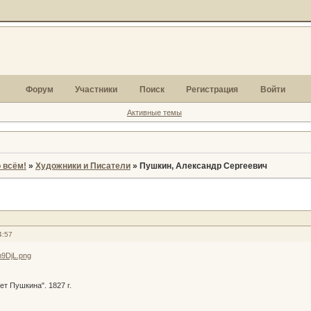
Форум
Участники
Поиск
Регистрация
Войти
Активные темы
 всём!
»
Художники и Писатели
»
Пушкин, Александр Сергеевич
4:57
ет Пушкина". 1827 г.