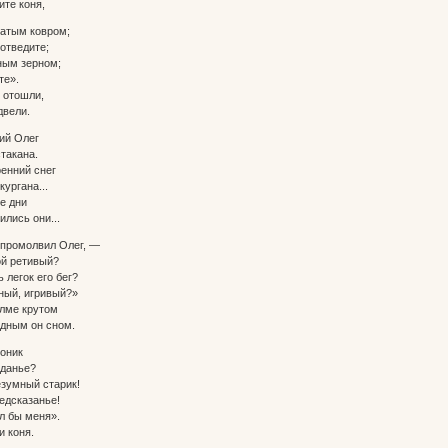
ите коня,
натым ковром;
отведите;
ным зерном;
е».
м отошли,
двели.
ий Олег
такана.
ренний снег
ургана...
е дни
ились они...
 промолвил Олег, —
й ретивый?
 легок его бег?
ный, игривый?»
олме крутом
удным он сном.
поник
данье?
езумный старик!
дсказанье!
л бы меня».
и коня.