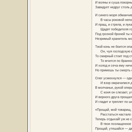
И волны и суша покорны
Завидует недруг столь 
И синего моря обманчи
В часы роковой непо
И пращ, и стрела, и лук
Щадят победителя год
Под грозной броней ты 
Незримый хранитель мо
Твой конь не боится оп
Он, чуя господскую 
То смирный стоит под с
То мчится по бранно
И холод и сеча ему ничег
Но примешь ты смерть о
Олег усмехнулся — одн
И взор омрачилися д
В молчаньи, рукой опер
С коня он слезает, у
И верного друга прощал
И гладит и треплет по ш
«Прощай, мой товарищ, 
Расстаться настало 
Теперь отдыхай! уж не с
В твое позлащенное 
Прощай, утешайся — да