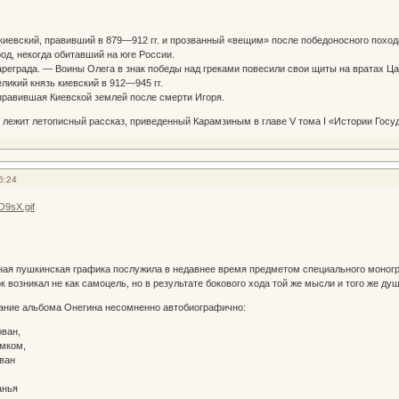
киевский, правивший в 879—912 гг. и прозванный «вещим» после победоносного похода в
од, некогда обитавший на юге России.
ареграда. — Воины Олега в знак победы над греками повесили свои щиты на вратах Ца
ликий князь киевский в 912—945 гг.
правившая Киевской землей после смерти Игоря.
 лежит летописный рассказ, приведенный Карамзиным в главе V тома I «Истории Госу
6:24
ная пушкинская графика послужила в недавнее время предметом специального моногр
к возникал не как самоцель, но в результате бокового хода той же мысли и того же ду
ние альбома Онегина несомненно автобиографично:
ован,
мком,
ван
анья