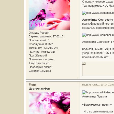
О поразительном сходст
Так, например, Н.А. Му
Алекса́ндр Серге́евич 
великий русский поэт и
создатель современного
Откуда:
Россия
Зарегистрирован
: 27.02.13
Приглашений:
0
Александр Сергеевич 
Сообщений:
89322
Уважение:
[+30211/-28]
родился 26 мая 1799 г. 
Позитив:
[+5847/-31]
умер 29 января 1837 г. 
Пол:
Женский
прожив всего 37 лет...
Провел на форуме:
+3
1 год 9 месяцев
Последний визит:
Сегодня 15:21:33
Fleur
Поделиться
01.10.14 11:4
Цветочная Фея
Александр Пушкин
«Вакхическая песня»
Что смолкнул веселия 