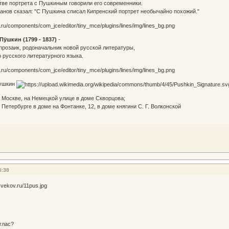
ве портрета с Пушкиным говорили его современники.
ханов сказал: "С Пушкина списал Кипренский портрет необычайно похожий."
Пу́шкин (1799 - 1837)
-
 прозаик, родоначальник новой русской литературы,
 русского литературного языка.
Пушкин
в Москве, на Немецкой улице в доме Скворцова;
в Петербурге в доме на Фонтанке, 12, в доме княгини С. Г. Волконской
5:38
глас?