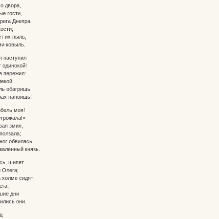
о двора,
е гости,
рега Днепра,
ости;
т их пыль,
ми ковыль.
я наступил
 одинокой!
я пережил:
екой,
ль обагришь
рах напоишь!
ибель моя!
грожала!»
вая змия,
олзала;
 ног обвилась,
жаленный князь.
сь, шипят
 Олега;
а холме сидят;
га;
шие дни
ились они.
д