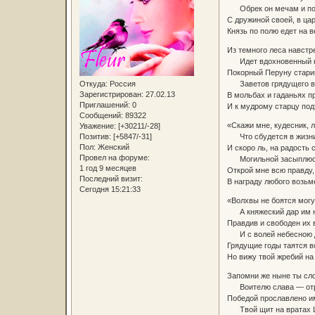
Обрек он мечам и по
С дружиной своей, в ца
Князь по полю едет на в
Из темного леса навстр
Идет вдохновенный к
Покорный Перуну стари
Откуда:
Россия
Заветов грядущего ве
Зарегистрирован
: 27.02.13
В мольбах и гаданьях п
Приглашений:
0
И к мудрому старцу под
Сообщений:
89322
«Скажи мне, кудесник, 
Уважение:
[+30211/-28]
Позитив:
[+5847/-31]
Что сбудется в жизни
Пол:
Женский
И скоро ль, на радость 
Провел на форуме:
Могильной засыплюс
1 год 9 месяцев
Открой мне всю правду,
Последний визит:
В награду любого возьм
Сегодня 15:21:33
«Волхвы не боятся могу
А княжеский дар им н
Правдив и свободен их 
И с волей небесною 
Грядущие годы таятся в
Но вижу твой жребий на
Запомни же ныне ты сло
Воителю слава — отр
Победой прославлено им
Твой щит на вратах Ц