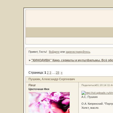
Привет, Гость!
Войдите
или
зарегистрируйтесь
.
»
"КИНОДИВА" Кино, сериалы и мультфильмы. Всё обо
Страница:
1
2
3
…
28
»
Пушкин, Александр Сергеевич
Fleur
Поделиться
01.10.14 11:4
Цветочная Фея
А.С. Пушкин
О.А. Кипренский. "Портр
Холст, масло.