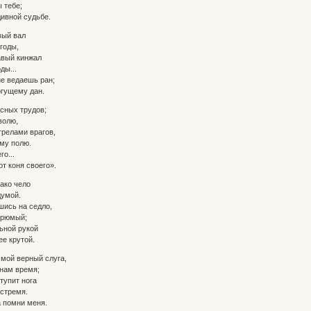
 тебе;
дивной судьбе.
вый вал
годы,
авый кинжал
ы...
не ведаешь ран;
гущему дан.
асных трудов;
волю,
трелами врагов,
му полю.
о...
т коня своего».
ако чело
умой.
шись на седло,
грюмый;
ьной рукой
ее крутой.
мой верный слуга,
нам время;
тупит нога
стремя.
 помни меня.