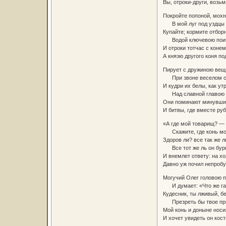
Вы, отроки-други, возьм
Покройте попоной, мох
В мой луг под уздцы 
Купайте; кормите отбор
Водой ключевою поит
И отроки тотчас с коне
А князю другого коня по
Пирует с дружиною вещ
При звоне веселом с
И кудри их белы, как ут
Над славной главою к
Они поминают минувши
И битвы, где вместе руб
«А где мой товарищ? —
Скажите, где конь мо
Здоров ли? все так же ль
Все тот же ль он бур
И внемлет ответу: на х
Давно уж почил непроб
Могучий Олег головою 
И думает: «Что же га
Кудесник, ты лживый, б
Презреть бы твое пре
Мой конь и доныне носи
И хочет увидеть он кост