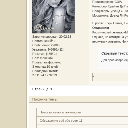
Производство: США
Режиссер: Брайан Де 
Продюсеры: Дэвид С. Г
Морриконе, Дэвид Ли 
В ролях: Гэри Синиз, Т
Описание:
Космический экипаж «Ма
Зарегистрирован
: 20.02.13
Однако, не смотря на у
Приглашений:
2
вернуться живыми. Но н
Сообщений:
22806
Уважение:
[+5698/-11]
Скрытый текст
Позитив:
[+85/-1]
Пол:
Женский
Для просмотра ск
Провел на форуме:
3 месяца 10 дней
Последний визит:
0
27.11.24 17:32:39
Страница:
1
Похожие темы
Новости науки и технологии
Обсуждение всё обо всем 11