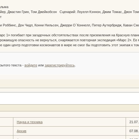
Пальма
ойер, Джастин Грин, Том Джейкобсон Сценарий: Лоуелл Кэннон, Джим Томас, Джон Т
Рот
им Роббинс, Дон Чидл, Конни Нильсен, Джерри О`Коннелл, Питер Аутербридж, Каван Сми
рс 1» погибает при загадочных обстоятельствах после приземления на Красную плане
грожающую опасность не вернуться, снаряжается повторная экспедиция «Марс 2». Ее м
е один центр подготовки космонавтов в мире не смог бы подготовить этот экипаж к то
:
рытого текста -
войдите
или
зарегистрируйтесь
.
Наука и техника
21.07
Архив
07.08