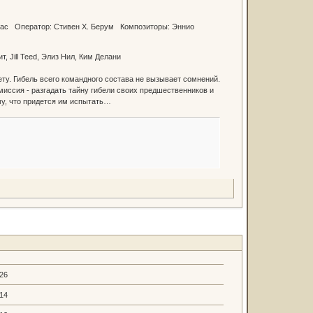
омас Оператор: Стивен Х. Берум Композиторы: Эннио
т, Jill Teed, Элиз Нил, Ким Делани
ту. Гибель всего командного состава не вызывает сомнений.
иссия - разгадать тайну гибели своих предшественников и
му, что придется им испытать…
.26
.14