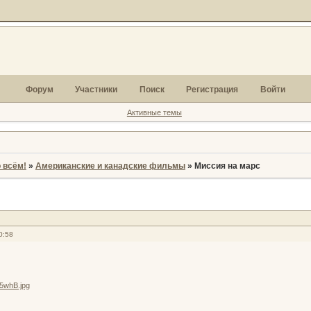
Форум
Участники
Поиск
Регистрация
Войти
Активные темы
 всём!
»
Американские и канадские фильмы
»
Миссия на марс
0:58