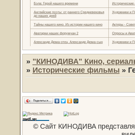
Бэла: Герой нашего времени
Исторические
Английские поэты: от раннего Средневековья
Художники и П
до наших дней
Тайны нашего кино. Из истории нашего кино
Актеры - Совет
Аватарки наших форумчан 2
Опросы и Ава
Александр Дюма-отец. Александр Дюма-сын
Художники и П
»
"КИНОДИВА" Кино, сериал
»
Исторические фильмы
»
Г
Поделиться…
© Сайт КИНОДИВА представляе
вид