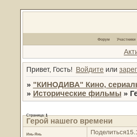
Форум
Участники
Акт
Привет, Гость!
Войдите
или
заре
»
"КИНОДИВА" Кино, сериал
»
Исторические фильмы
»
Г
Страница:
1
Герой нашего времени
Поделиться
15.
Инь-Янь