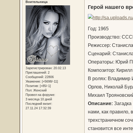
Воительница
Герой нашего в
Год: 1965
Производство: С
Режиссер: Станисл
Сценарий: Станисл
Операторы: Юрий П
Зарегистрирован
: 20.02.13
Композитор: Кирил
Приглашений:
2
Сообщений:
22806
В ролях: Владимир 
Уважение:
[+5698/-11]
Орлов, Николай Бур
Позитив:
[+85/-1]
Пол:
Женский
Михаил Трояновски
Провел на форуме:
3 месяца 10 дней
Описание:
Загадка
Последний визит:
27.11.24 17:32:39
нами, как правило,
трехстраничном сочи
становится все инт