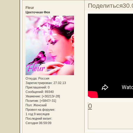
Поделиться
30.
Fleur
Цветочная Фея
Откуда:
Россия
Зарегистрирован
: 27.02.13
Приглашений:
0
Сообщений:
89340
Уважение:
[+30213/-28]
Позитив:
[+5847/-31]
0
Пол:
Женский
Провел на форуме:
1 год 9 месяцев
Последний визит:
Сегодня 06:59:09