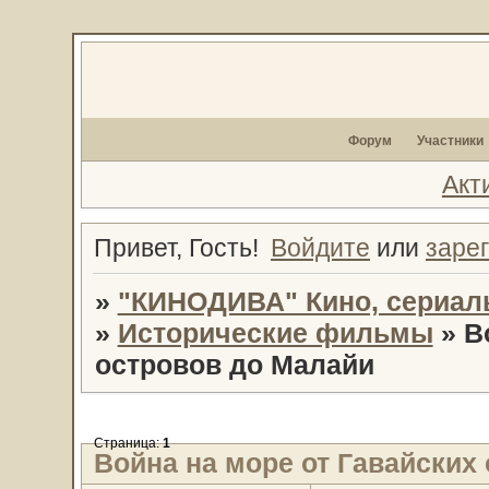
Форум
Участники
Акт
Привет, Гость!
Войдите
или
заре
»
"КИНОДИВА" Кино, сериал
»
Исторические фильмы
»
В
островов до Малайи
Страница:
1
Война на море от Гавайских