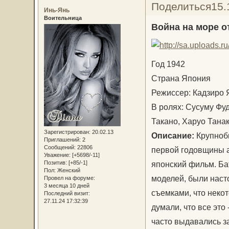
Поделиться
15.
Инь-Янь
Воительница
Война на море о
Год 1942
Страна Япония
Режиссер: Кадзиро
В ролях: Сусуму Фу
Такано, Харуо Танак
Зарегистрирован
: 20.02.13
Описание:
Крупноб
Приглашений:
2
Сообщений:
22806
первой годовщины а
Уважение:
[+5698/-11]
японский фильм. Б
Позитив:
[+85/-1]
Пол:
Женский
моделей, были наст
Провел на форуме:
3 месяца 10 дней
съемками, что неко
Последний визит:
27.11.24 17:32:39
думали, что все это
часто выдавались з