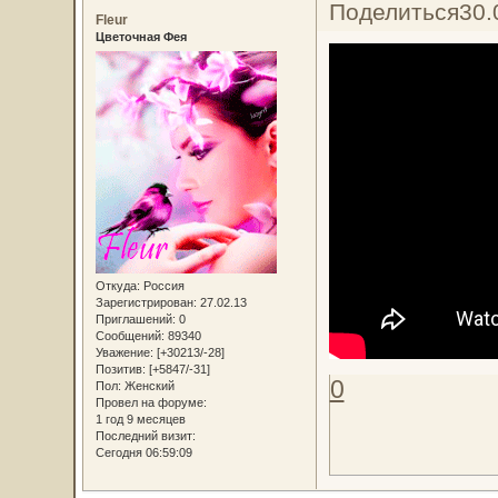
Поделиться
30.
Fleur
Цветочная Фея
Откуда:
Россия
Зарегистрирован
: 27.02.13
Приглашений:
0
Сообщений:
89340
Уважение:
[+30213/-28]
Позитив:
[+5847/-31]
0
Пол:
Женский
Провел на форуме:
1 год 9 месяцев
Последний визит:
Сегодня 06:59:09