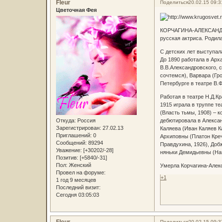
Fleur
Поделиться
20.02.15 09:3
Цветочная Фея
КОРЧАГИНА-АЛЕКСАНДР
русская актриса. Родил
С детских лет выступал
До 1890 работала в Арх
В.В.Александровского, 
сочтемся), Варвара (Гро
Петербурге в театре В.
Работая в театре Н.Д.К
1915 играла в труппе т
(Власть тьмы, 1908) – 
Откуда:
Россия
дебютировала в Алексан
Зарегистрирован
: 27.02.13
Каляева (Иван Каляев К
Приглашений:
0
Архиповны (Платон Креч
Сообщений:
89294
Правдухина, 1926), Доб
Уважение:
[+30202/-28]
няньки Демидьевны (Наш
Позитив:
[+5840/-31]
Пол:
Женский
Умерла Корчагина-Алекс
Провел на форуме:
+1
1 год 9 месяцев
Последний визит:
Сегодня 03:05:03
Поделиться
20.02.15 09:3