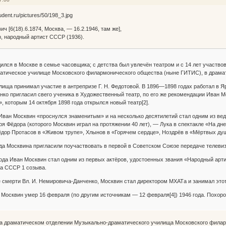
 [6(18).6.1874, Москва, — 16.2.1946, там же],
р, народный артист СССР (1936).
ился в Москве в семье часовщика; с детства был увлечён театром и с 14 лет участвов
тическое училище Московского филармонического общества (ныне ГИТИС), в драмати
лища принимал участие в антрепризе Г. Н. Федотовой. В 1896—1898 годах работал в Яр
ко пригласил свего ученика в Художественный театр, по его же рекомендации Иван М
 которым 14 октября 1898 года открылся новый театр[2].
ван Москвин «проснулся знаменитым» и на несколько десятилетий стал одним из вед
ря Фёдора (которого Москвин играл на протяжении 40 лет), — Лука в спектакле «На дн
дор Протасов в «Живом трупе», Хлынов в «Горячем сердце», Ноздрёв в «Мёртвых душа
ода Москвина пригласили поучаствовать в первой в Советском Союзе передаче телеви
года Иван Москвин стал одним из первых актёров, удостоенных звания «Народный арти
а СССР 1 созыва.
е смерти Вл. И. Немировича-Данченко, Москвин стал директором МХАТа и занимал этот
Москвин умер 16 февраля (по другим источникам — 12 февраля[4]) 1946 года. Похор
а драматическом отделении Музыкально-драматического училища Московского филар