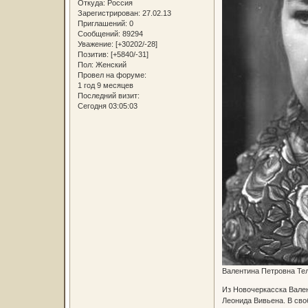
Откуда:
Россия
Зарегистрирован
: 27.02.13
Приглашений:
0
Сообщений:
89294
Уважение:
[+30202/-28]
Позитив:
[+5840/-31]
Пол:
Женский
Провел на форуме:
1 год 9 месяцев
Последний визит:
Сегодня 03:05:03
Валентина Петровна Тел
Из Новочеркасска Вален
Леонида Вивьена. В сво