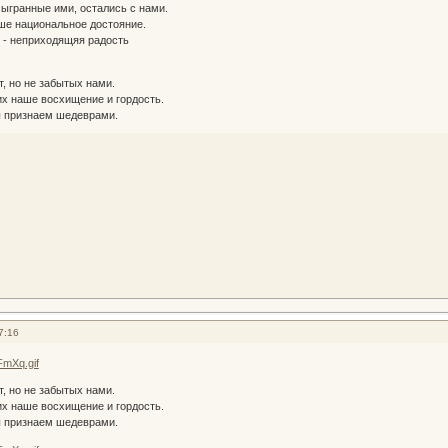
сыгранные ими, остались с нами.
аше национальное достояние.
 - неприходящяя радость
, но не забытых нами.
 наше восхищение и гордость.
 признаем шедеврами.
7:16
, но не забытых нами.
 наше восхищение и гордость.
 признаем шедеврами.