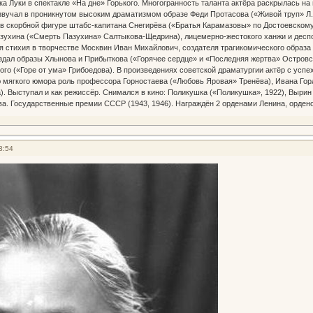
ка Луки в спектакле «На дне» Горького. Многогранность таланта актёра раскрылась н
звучал в проникнутом высоким драматизмом образе Феди Протасова («Живой труп» Л.
в скорбной фигуре штабс-капитана Снегирёва («Братья Карамазовы» по Достоевскому
зухина («Смерть Пазухина» Салтыкова-Щедрина), лицемерно-жестокого ханжи и десп
 стихия в творчестве Москвин Иван Михайлович, создателя трагикомического образа
здал образы Хлынова и Прибыткова («Горячее сердце» и «Последняя жертва» Островс
кого («Горе от ума» Грибоедова). В произведениях советской драматургии актёр с ус
 мягкого юмора роль профессора Горностаева («Любовь Яровая» Тренёва), Ивана Гор
. Выступал и как режиссёр. Снимался в кино: Поликушка («Поликушка», 1922), Вырин 
а. Государственные премии СССР (1943, 1946). Награждён 2 орденами Ленина, орден
3:54