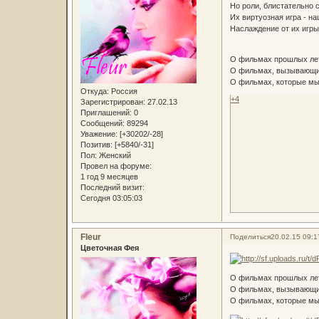
Но роли, блистательно 
Их виртуозная игра - н
Наслаждение от их игры
О фильмах прошлых лет
О фильмах, вызывающих
О фильмах, которые мы
Откуда:
Россия
+4
Зарегистрирован
: 27.02.13
Приглашений:
0
Сообщений:
89294
Уважение:
[+30202/-28]
Позитив:
[+5840/-31]
Пол:
Женский
Провел на форуме:
1 год 9 месяцев
Последний визит:
Сегодня 03:05:03
Fleur
Поделиться
20.02.15 09:1
Цветочная Фея
О фильмах прошлых лет
О фильмах, вызывающих
О фильмах, которые мы