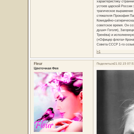
характеристику странни
устоев царской России 
трагическое выражение 
стяжателя Прокофия Па
Комедийно-сатирическая
советское время. Он со
души» Гоголя), Загорец
Тренёва) и исполненную
(«Офицер флота» Крона)
Совета СССР 1-го созыв
+1
Fleur
Поделиться
21.02.15 07:5
Цветочная Фея