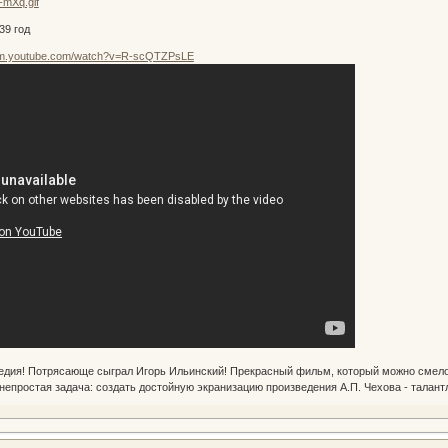
39 год
//m.youtube.com/watch?v=R-scQTZPsLE
дия! Потрясающе сыграл Игорь Ильинский! Прекрасный фильм, который можно смело о
непростая задача: создать достойную экранизацию произведения А.П. Чехова - талант