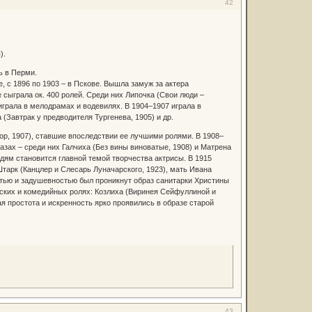
42
).
ь в Перми.
, с 1896 по 1903 – в Пскове. Вышла замуж за актера
сыграла ок. 400 ролей. Среди них Липочка (Свои люди –
 играла в мелодрамах и водевилях. В 1904–1907 играла в
(Завтрак у предводителя Тургенева, 1905) и др.
зор, 1907), ставшие впоследствии ее лучшими ролями. В 1908–
азах – среди них Галчиха (Без вины виноватые, 1908) и Матрена
дям становится главной темой творчества актрисы. В 1915
тарк (Канцлер и Слесарь Луначарского, 1923), мать Ивана
стью и задушевностью был проникнут образ санитарки Христины
еских и комедийных ролях: Козлиха (Виринея Сейфуллиной и
я простота и искренность ярко проявились в образе старой
43