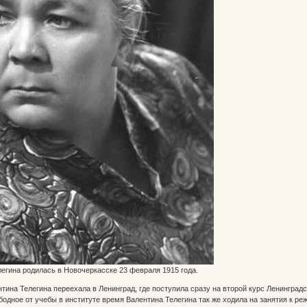
егина родилась в Новочеркасске 23 февраля 1915 года.
тина Телегина переехала в Ленинград, где поступила сразу на второй курс Ленинград
бодное от учебы в институте время Валентина Телегина так же ходила на занятия к 