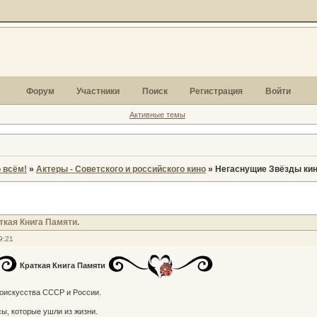
Форум
Участники
Поиск
Регистрация
Войти
Активные темы
 всём!
»
Актеры - Советского и российского кино
»
Негаснущие Звёзды кин
ткая Книга Памяти.
9:21
Краткая Книга Памяти
оискусства СССР и России.
сы, которые ушли из жизни.