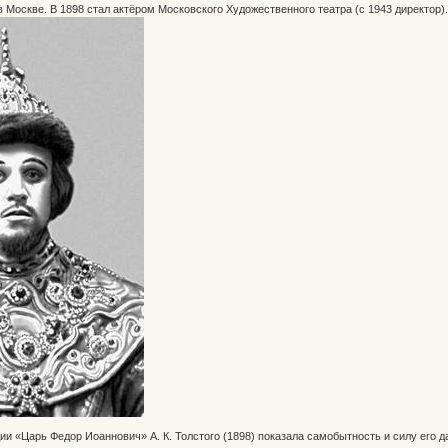
в Москве. В 1898 стал актёром Московского Художественного театра (с 1943 директор).
дии «Царь Федор Иоаннович» А. К. Толстого (1898) показала самобытность и силу его д