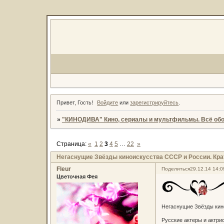
Привет, Гость!
Войдите
или
зарегистрируйтесь
.
»
"КИНОДИВА" Кино, сериалы и мультфильмы. Всё обо
Страница:
«
1
2
3
4
5
…
22
»
Негаснущие Звёзды киноискусства СССР и России. Кра
Fleur
Поделиться
29.12.14 14:0
Цветочная Фея
Негаснущие Звёзды кин
Русские актеры и актри