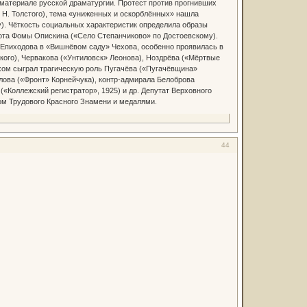
а материале русской драматургии. Протест против прогнивших
 Н. Толстого), тема «униженных и оскорблённых» нашла
). Чёткость социальных характеристик определила образы
ота Фомы Опискина («Село Степанчиково» по Достоевскому).
 Епиходова в «Вишнёвом саду» Чехова, особенно проявилась в
кого), Червакова («Унтиловск» Леонова), Ноздрёва («Мёртвые
пехом сыграл трагическую роль Пугачёва («Пугачёвщина»
лова («Фронт» Корнейчука), контр-адмирала Белоброва
(«Коллежский регистратор», 1925) и др. Депутат Верховного
ом Трудового Красного Знамени и медалями.
44