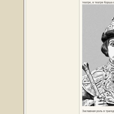
театре, в театре Корша 
Заглавная роль в траге