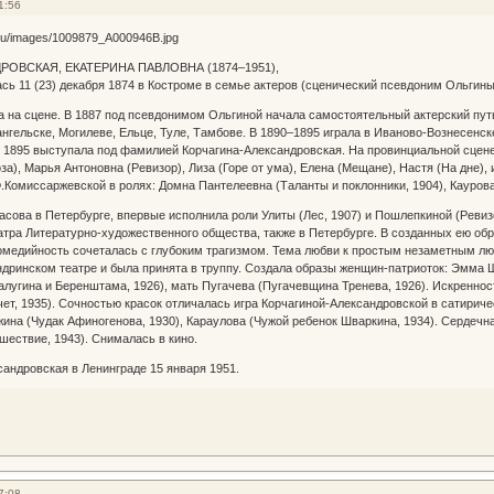
1:56
ОВСКАЯ, ЕКАТЕРИНА ПАВЛОВНА (1874–1951),
ась 11 (23) декабря 1874 в Костроме в семье актеров (сценический псевдоним Ольгины
а на сцене. В 1887 под псевдонимом Ольгиной начала самостоятельный актерский пут
ангельске, Могилеве, Ельце, Туле, Тамбове. В 1890–1895 играла в Иваново-Вознесенске
с 1895 выступала под фамилией Корчагина-Александровская. На провинциальной сцене 
за), Марья Антоновна (Ревизор), Лиза (Горе от ума), Елена (Мещане), Настя (На дне),
Ф.Комиссаржевской в ролях: Домна Пантелеевна (Таланты и поклонники, 1904), Каурова 
расова в Петербурге, впервые исполнила роли Улиты (Лес, 1907) и Пошлепкиной (Реви
еатра Литературно-художественного общества, также в Петербурге. В созданных ею обр
комедийность сочеталась с глубоким трагизмом. Тема любви к простым незаметным лю
дринском театре и была принята в труппу. Создала образы женщин-патриоток: Эмма Ш
алугина и Беренштама, 1926), мать Пугачева (Пугачевщина Тренева, 1926). Искренно
ет, 1935). Сочностью красок отличалась игра Корчагиной-Александровской в сатирич
жина (Чудак Афиногенова, 1930), Караулова (Чужой ребенок Шваркина, 1934). Сердечна
ествие, 1943). Снималась в кино.
андровская в Ленинграде 15 января 1951.
7:08