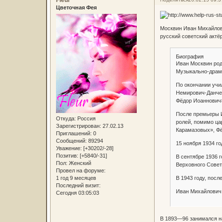
Fleur
Цветочная Фея
Москвин Иван Михайлович
русский советский актё
Биография
Иван Москвин род
Музыкально-драма
По окончании учи
Немирович-Данчен
Фёдор Иоаннович»,
После премьеры И
Откуда:
Россия
ролей, помимо ца
Зарегистрирован
: 27.02.13
Карамазовых», Фё
Приглашений:
0
Сообщений:
89294
15 ноября 1934 г
Уважение:
[+30202/-28]
Позитив:
[+5840/-31]
В сентябре 1936 
Пол:
Женский
Верховного Совет
Провел на форуме:
1 год 9 месяцев
В 1943 году, посл
Последний визит:
Иван Михайлович 
Сегодня 03:05:03
В 1893—96 занимался н