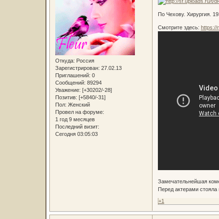
По Чехову. Хирургия. 19
Смотрите здесь:
https:
Откуда:
Россия
Зарегистрирован
: 27.02.13
Приглашений:
0
Сообщений:
89294
Уважение:
[+30202/-28]
Позитив:
[+5840/-31]
Пол:
Женский
Провел на форуме:
1 год 9 месяцев
Последний визит:
Сегодня 03:05:03
Замечательнейшая коме
Перед актерами стояла 
+1