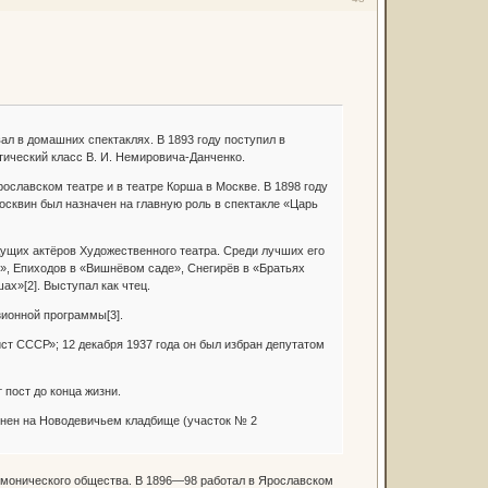
ал в домашних спектаклях. В 1893 году поступил в
ческий класс В. И. Немировича-Данченко.
ославском театре и в театре Корша в Москве. В 1898 году
осквин был назначен на главную роль в спектакле «Царь
ущих актёров Художественного театра. Среди лучших его
е», Епиходов в «Вишнёвом саде», Снегирёв в «Братьях
х»[2]. Выступал как чтец.
зионной программы[3].
ст СССР»; 12 декабря 1937 года он был избран депутатом
 пост до конца жизни.
онен на Новодевичьем кладбище (участок № 2
монического общества. В 1896—98 работал в Ярославском