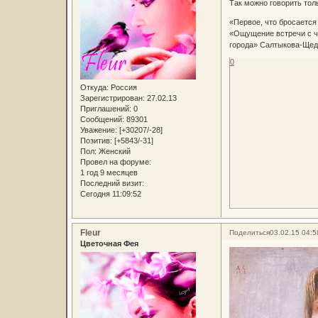
Так можно говорить тол
«Первое, что бросается
«Ощущение встречи с че
города» Салтыкова-Щедр
0
Откуда:
Россия
Зарегистрирован
: 27.02.13
Приглашений:
0
Сообщений:
89301
Уважение:
[+30207/-28]
Позитив:
[+5843/-31]
Пол:
Женский
Провел на форуме:
1 год 9 месяцев
Последний визит:
Сегодня 11:09:52
Fleur
Поделиться
03.02.15 04:5
Цветочная Фея