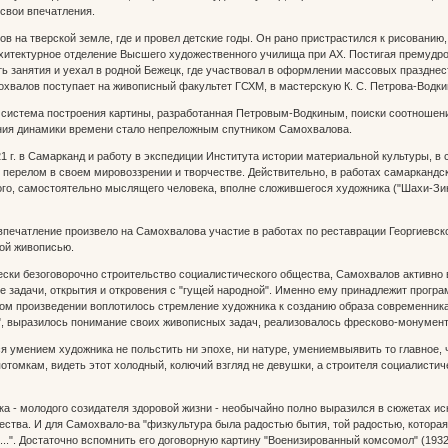
свои впечатления.
 тверской земле, где и провел детские годы. Он рано пристрастился к рисованию, 
архитектурное отделение Высшего художественного училища при АХ. Постигая премудро
ть занятия и уехал в родной Бежецк, где участвовал в оформлении массовых праздн
мохвалов поступает на живописный факультет ГСХМ, в мастерскую К. С. Петрова-Водки
ема построения картины, разработанная Петровым-Водкиным, поиски соотношения
ния динамики времени стало непреложным спутником Самохвалова.
 в Самарканд и работу в экспедиции Института истории материальной культуры, в с
 перелом в своем мировоззрении и творчестве. Действительно, в работах самаркандс
ого, самостоятельно мыслящего человека, вполне сложившегося художника ("Шахи-Зинд
тление произвело на Самохвалова участие в работах по реставрации Георгиевского
ой живописью.
безоговорочно строительство социалистического общества, Самохвалов активно в
е задачи, открытия и откровения с "гущей народной". Именно ему принадлежит програм
этом произведении воплотилось стремление художника к созданию образа современника
о", выразилось понимание своих живописных задач, реализовалось фресково-монумен
нием художника не польстить ни эпохе, ни натуре, умениемвыявить то главное, ч
 потомкам, видеть этот холодный, колючий взгляд не девушки, а строителя социалисти
молодого созидателя здоровой жизни - необычайно полно выразился в сюжетах искус
ества. И для Самохвало-ва "физкультура была радостью бытия, той радостью, которая
...". Достаточно вспомнить его договорную картину "Военизированный комсомол" (1932