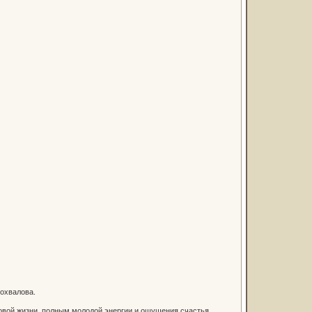
охвалова.
вой жизни, полным молодой энергии и ощущения счастья.