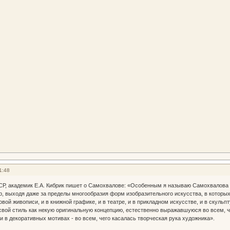
1:48
Р, академик Е.А. Кибрик пишет о Самохвалове: «Особенным я называю Самохвалова п
, выходя даже за пределы многообразия форм изобразительного искусства, в которых
овой живописи, и в книжной графике, и в театре, и в прикладном искусстве, и в скул
свой стиль как некую оригинальную концепцию, естественно выражавшуюся во всем, чт
 и в декоративных мотивах - во всем, чего касалась творческая рука художника».