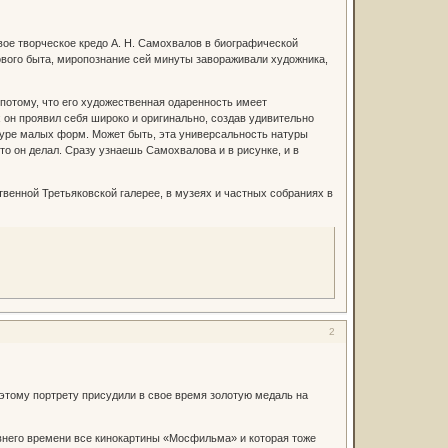
ое творческое кредо А. Н. Самохвалов в биографической
ового быта, миропознание сей минуты завораживали художника,
отому, что его художественная одаренность имеет
 он проявил себя широко и оригинально, создав удивительно
ьптуре малых форм. Может быть, эта универсальность натуры
о он делал. Сразу узнаешь Самохвалова и в рисунке, и в
енной Третьяковской галерее, в музеях и частных собраниях в
2
этому портрету присудили в свое время золотую медаль на
авнего времени все кинокартины «Мосфильма» и которая тоже