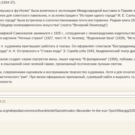
 (1934-37).
ушка в футболке" была включена в экспозицию Международной выставки в Париже и у
ное для советского павильона, и за иллюстрации к "Истории одного города" М. Е. Са
ого города" была встречена и соотечественниками почти восторженно. Редкая книга 19
 "Шедевр полиграфического искусства" (газета "Вечерний Ленинград").
кой Самохвалов занимался с 1925 г., сотрудничая с ленинградскими издательством 
к-картинок "Ночные страхи" (1927, текст Н. Н. Асеева), "Водолазная база" (1928), "Мс
художника приглашают работать в театры. Он оформляет спектакли "Бесприданница" 
рдце" А. Н. Островского и "Стакан воды" Э. Скриба (оба 1943, Академический театр дра
ов создает серию портретов жены, пишет картину "В филармонии" (1956), пейзажи, 
 в изысканной сине-зеленой гамме, пронизанный поэтическим лунным светом.
временники оценивали и воспринимали творчество художника. Хотя и для почитател
истического "рая". При жизни официально признанный, сумевший найти и выразить то
енности.
4:21