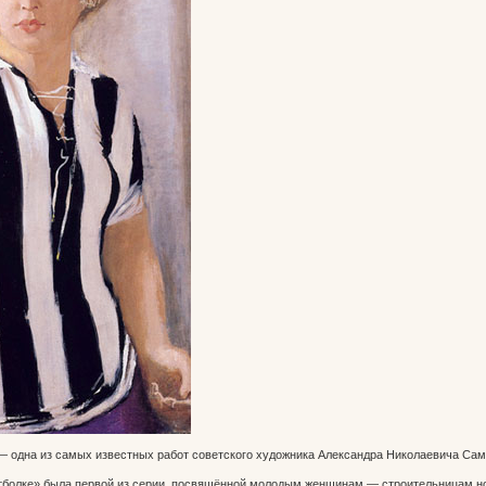
— одна из самых известных работ советского художника Александра Николаевича Сам
тболке» была первой из серии, посвящённой молодым женщинам — строительницам но