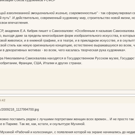
 взволнованной эмоциональной жизнью, современностью"
- так сформулировал св
й путь". И действительно, современный художнику мир, строительство новой жизни, н
свои впечатления.
Р, академик Е.А. Кибрик пишет о Самохвалове: «Особенным я называю Самохвалова п
, выходя даже за пределы многообразия форм изобразительного искусства, в которых
овой живописи, и в книжной графике, и в театре, и в прикладном искусстве, и в скул
свой стиль как некую оригинальную концепцию, естественно выражавшуюся во всем, чт
 и в декоративных мотивах - во всем, чего касалась творческая рука художника».
а Николаевича Самохвалова находятся в Государственном Русском музее, Государств
кобритании, Франции, США, Италии и других странах.
5:42
ожно поставить рядом с лучшими портретами женщин всех времен... И не просто так 
в Париже. Так же, как, кстати, и скульптуре Мухиной.
Мухиной «Рабочий и колхозница», с появления которой на экране начинались до нед