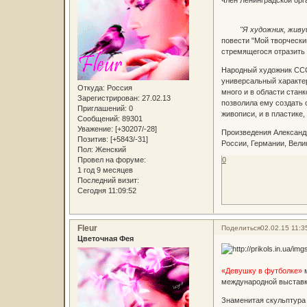
"Я художник, живущий
повести "Мой творчески
стремящегося отразить 
Народный художник ССС
универсальный характер
Откуда:
Россия
много и в области станк
Зарегистрирован
: 27.02.13
позволила ему создать 
Приглашений:
0
живописи, и в пластике,
Сообщений:
89301
Уважение:
[+30207/-28]
Произведения Александр
Позитив:
[+5843/-31]
России, Германии, Вели
Пол:
Женский
0
Провел на форуме:
1 год 9 месяцев
Последний визит:
Сегодня 11:09:52
Fleur
Поделиться
02.02.15 11:3
Цветочная Фея
«Девушку в футболке»
м
международной выставке 
Знаменитая скульптура 