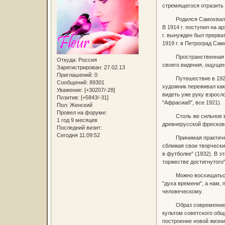
стремящегося отразить 
Родился Самохвалов на
В 1914 г. поступил на 
г. вынужден был прерва
1919 г. в Петроград Са
Пространственная сист
Откуда:
Россия
своего видения, ощуще
Зарегистрирован
: 27.02.13
Приглашений:
0
Путешествие в 1921 г.
Сообщений:
89301
художник переживал как
Уважение:
[+30207/-28]
видеть уже руку взросл
Позитив:
[+5843/-31]
"Афрасиаб", все 1921).
Пол:
Женский
Провел на форуме:
Столь же сильное впеча
1 год 9 месяцев
древнерусской фресков
Последний визит:
Сегодня 11:09:52
Принимая практически 
сближая свои творчески
в футболке" (1932). В 
торжестве достигнутог
Можно восхищаться уме
"духа времени", а нам,
человеческому.
Образ современника - 
культом советского общ
построение новой жизни