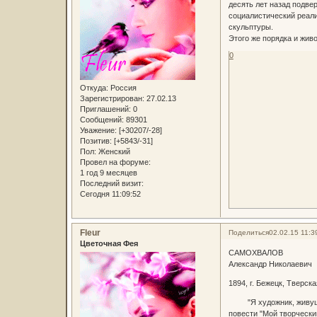
десять лет назад подве
социалистический реали
скульптуры.
Этого же порядка и жи
0
Откуда:
Россия
Зарегистрирован
: 27.02.13
Приглашений:
0
Сообщений:
89301
Уважение:
[+30207/-28]
Позитив:
[+5843/-31]
Пол:
Женский
Провел на форуме:
1 год 9 месяцев
Последний визит:
Сегодня 11:09:52
Fleur
Поделиться
02.02.15 11:3
Цветочная Фея
САМОХВАЛОВ
Александр Николаевич
1894, г. Бежецк, Тверска
"Я художник, живущий 
повести "Мой творчески