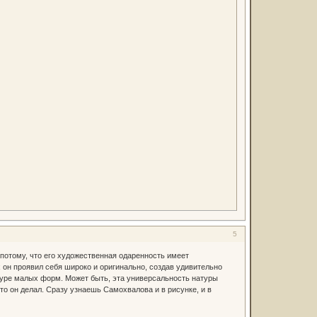
5
отому, что его художественная одаренность имеет
 он проявил себя широко и оригинально, создав удивительно
ьптуре малых форм. Может быть, эта универсальность натуры
о он делал. Сразу узнаешь Самохвалова и в рисунке, и в