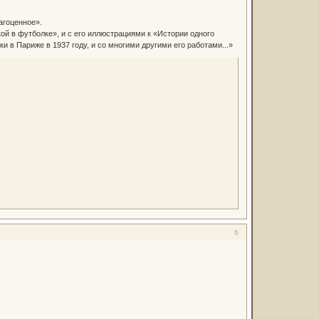
агоценное».
й в футболке», и с его иллюстрациями к «Истории одного
 в Париже в 1937 году, и со многими другими его работами...»
6