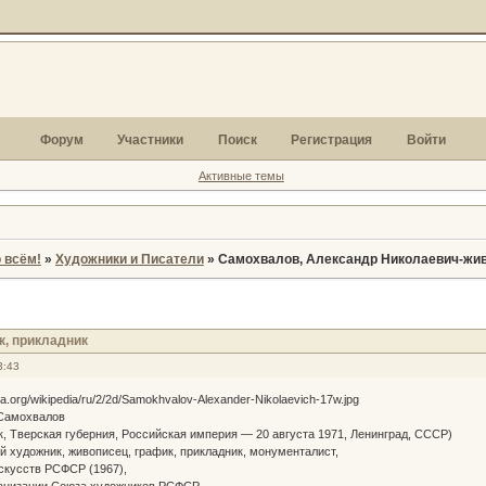
Форум
Участники
Поиск
Регистрация
Войти
Активные темы
 всём!
»
Художники и Писатели
»
Самохвалов, Александр Николаевич-жив
к, прикладник
3:43
 Самохвалов
цк, Тверская губерния, Российская империя — 20 августа 1971, Ленинград, СССР)
 художник, живописец, график, прикладник, монументалист,
скусств РСФСР (1967),
ганизации Союза художников РСФСР