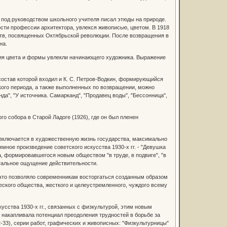
под руководством школьного учителя писал этюды на природе.
сти профессии архитектора, увлекся живописью, цветом. В 1918
еств, посвященных Октябрьской революции. После возвращения в
на.
 цвета и формы увлекли начинающего художника. Выражение
остав которой входил и К. С. Петров-Водкин, формирующийся
кого периода, а также выполненных по возвращении, можно
а", "У источника. Самарканд", "Продавец воды", "Бессонница",
 собора в Старой Ладоге (1926), где он был пленен
ключается в художественную жизнь государства, максимально
мное произведение советского искусства 1930-х гг. - "Девушка
, формировавшегося новым обществом "в труде, в подвиге", "в
тальное ощущение действительности.
то позволяло современникам восторгаться созданным образом
ческого общества, жесткого и целеустремленного, чуждого всему
ства 1930-х гг., связанных с физкультурой, этим новым
 накапливала потенциал преодоления трудностей в борьбе за
-33), серии работ, графических и живописных: "Физкультурницы"