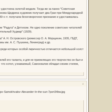
достоена золотой медали. Тогда же за панно "Советская
лтыкова-Щедрина художник получает два Гран-при Международной
30-х гг. получала безоговорочное признание и удостаивалась
"Радуга" и Детгизом. Не одно поколение советских читателей
тительный Худжар" (1929).
А. Н. Островского (режиссер О. А. Морщихин, 1935, ГБДТ,
мы им. А. С. Пушкина, Ленинград) и др.
среди которых особой лиричностью отличается небольшой холст
ей его таланта, и для не приемлющих его творчество он был и
, что хотел, узнаваемый, Самохвалов обладал своим стилем,
4