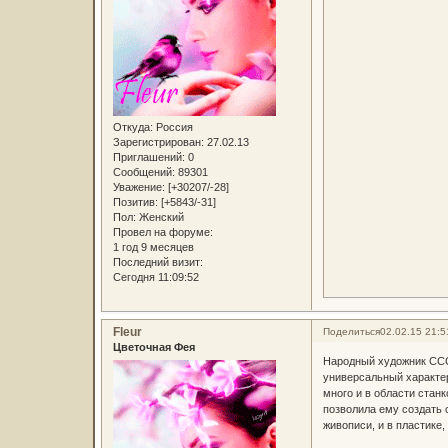
Откуда:
Россия
Зарегистрирован
: 27.02.13
Приглашений:
0
Сообщений:
89301
Уважение:
[+30207/-28]
Позитив:
[+5843/-31]
Пол:
Женский
Провел на форуме:
1 год 9 месяцев
Последний визит:
Сегодня 11:09:52
Fleur
Поделиться
02.02.15 21:5
Цветочная Фея
Народный художник ССС
универсальный характер
много и в области станк
позволила ему создать 
живописи, и в пластике,