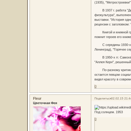
(1935), "Метростроевки"
В 1937 г. работа "Дев
физкультура", выполнен
выставки. "История одн
рецензии с заголовком:
Книгой и книжной графи
помнит героев его книже
С середины 1930-х гг. 
Ленинград), "Горячее се
В 1950-х гг. Самохвал
"Аллея Керн", решенный
По-разному критики, со
остается певцом социал
видел красоту в соврем
0
Fleur
Поделиться
02.02.15 21:4
Цветочная Фея
Под солнцем. 1953
0