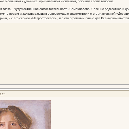
ько о большом художнике, оригинальном и сильном, поющим своим голосом.
 в глаза, - художественная самостоятельность Самохвалова. Явление редкостное и др
м-то новым и захватывающим сопровождало знакомство и с его знаменитой «Девушко
ина, и с его серией «Метростроевок» , и с его огромным панно для Всемирной выставки
8:24