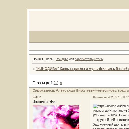
Привет, Гость!
Войдите
или
зарегистрируйтесь
.
»
"КИНОДИВА" Кино, сериалы и мультфильмы. Всё обо
Страница:
1
2
3
»
Самохвалов, Александр Николаевич-живописец, графи
Fleur
Поделиться
02.02.15 11:3
Цветочная Фея
Александр Николаевич
(21 августа 1894, Беже
— крупнейший советский
Заслуженный деятель и
член Ленинградской ор