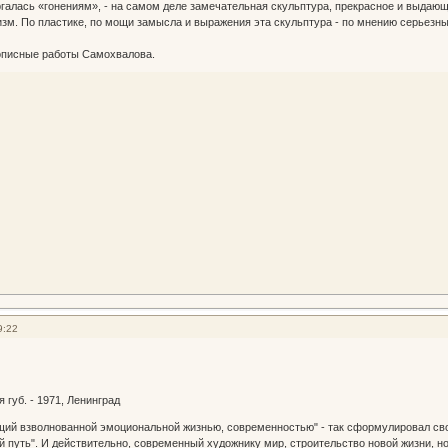
ргалась «гонениям», - на самом деле замечательная скульптура, прекрасное и выдающ
зм. По пластике, по мощи замысла и выражения эта скульптура - по мнению серьезны
вописные работы Самохвалова.
9:22
я губ. - 1971, Ленинград
взволнованной эмоциональной жизнью, современностью" - так сформулировал свое 
й путь". И действительно, современный художнику мир, строительство новой жизни, н