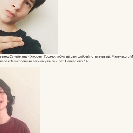
енец Сулеймана и Хюррем. Горячо любимый сын, добрый, отзывчивый. Маленького Мех
иале «Великолепный век» ему было 7 лет. Сейчас ему 14.