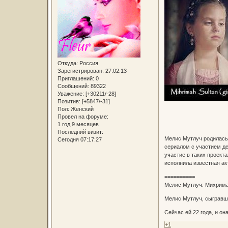
Откуда:
Россия
Зарегистрирован
: 27.02.13
Приглашений:
0
Сообщений:
89322
Уважение:
[+30211/-28]
Позитив:
[+5847/-31]
Пол:
Женский
Провел на форуме:
1 год 9 месяцев
Последний визит:
Мелис Мутлуч родилась 
Сегодня 07:17:27
сериалом с участием де
участие в таких проекта
исполнила известная ак
==========
Мелис Мутлуч: Михрима
Мелис Мутлуч, сыгравша
Сейчас ей 22 года, и о
+1