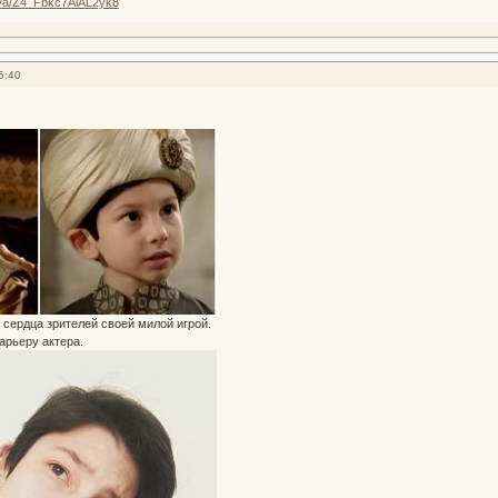
ru/a/Z4_Fbkc7AiAL2yk8
5:40
 сердца зрителей своей милой игрой.
арьеру актера.