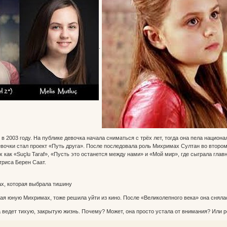
.
в 2003 году. На публике девочка начала сниматься с трёх лет, тогда она пела нацио
вочки стал проект «Путь друга». После последовала роль Михримах Султан во втором
х как «Suçlu Taraf», «Пусть это останется между нами» и «Мой мир», где сыграла гла
триса Берен Саат.
х, которая выбрала тишину
я юную Михримах, тоже решила уйти из кино. После «Великолепного века» она снялась
на ведет тихую, закрытую жизнь. Почему? Может, она просто устала от внимания? Или р