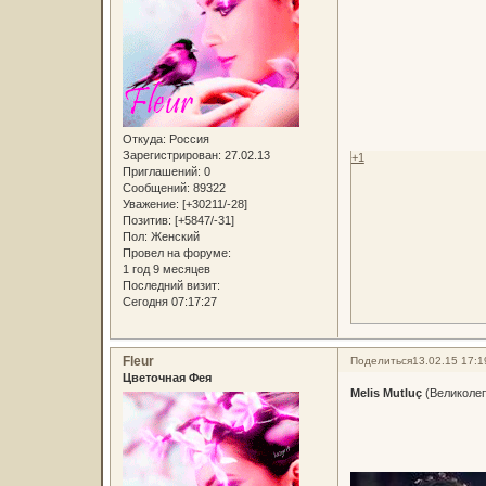
Откуда:
Россия
Зарегистрирован
: 27.02.13
+1
Приглашений:
0
Сообщений:
89322
Уважение:
[+30211/-28]
Позитив:
[+5847/-31]
Пол:
Женский
Провел на форуме:
1 год 9 месяцев
Последний визит:
Сегодня 07:17:27
Fleur
Поделиться
13.02.15 17:1
Цветочная Фея
Melis Mutluç
(Великолеп