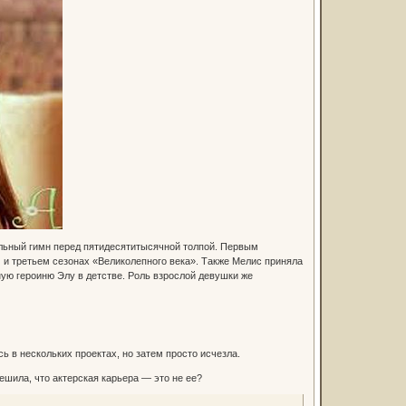
нальный гимн перед пятидесятитысячной толпой. Первым
 и третьем сезонах «Великолепного века». Также Мелис приняла
вную героиню Элу в детстве. Роль взрослой девушки же
 в нескольких проектах, но затем просто исчезла.
ешила, что актерская карьера — это не ее?