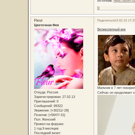
Источник:
https://dzen.
0
Fleur
Поделиться
13.02.15 17:2
Цветочная Фея
Великолепный век
Мальчик в 7 лет покорил
Откуда:
Россия
Сейчас он продолжает к
Зарегистрирован
: 27.02.13
Приглашений:
0
Сообщений:
89322
Уважение:
[+30211/-28]
Позитив:
[+5847/-31]
Пол:
Женский
Провел на форуме:
1 год 9 месяцев
Последний визит: