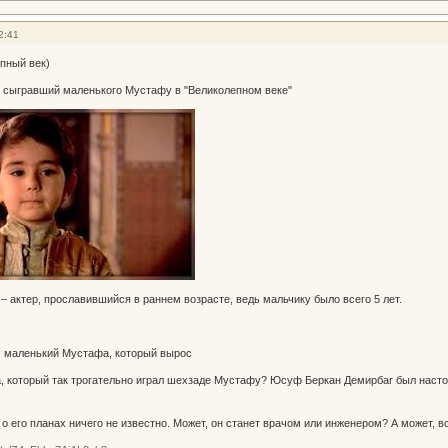
2:41
пный век)
 сыгравший маленького Мустафу в "Великолепном веке"
 актер, прославившийся в раннем возрасте, ведь мальчику было всего 5 лет.
 маленький Мустафа, который вырос
, который так трогательно играл шехзаде Мустафу? Юсуф Беркан Демирбаг был насто
 о его планах ничего не известно. Может, он станет врачом или инженером? А может, в