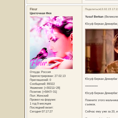
Fleur
Поделиться
13.02.15 17:2
Цветочная Фея
Yusuf Berkan
(Великоле
Юсуф Беркан Демирбаг,
Откуда:
Россия
Зарегистрирован
: 27.02.13
Юсуф Беркан Демирбаг –
Приглашений:
0
Сообщений:
89322
========
Уважение:
[+30211/-28]
Позитив:
[+5847/-31]
Юсуф Беркан Демирбаг:
Пол:
Женский
Провел на форуме:
Помните этого мальчика
1 год 9 месяцев
съемок.
Последний визит:
Сегодня 07:17:27
Сейчас ему уже за 20, и