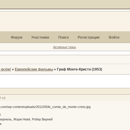
Форум
Участники
Поиск
Регистрация
Войти
Активные темы
 всём!
»
Европейские фильмы
»
Граф Монте-Кристо (1953)
7:10
й
вернель, Жорж Невё, Робер Верней
я