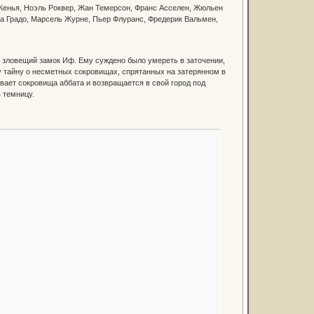
 Женья, Ноэль Роквер, Жан Темерсон, Франс Асселен, Жюльен
на Градо, Марсель Журне, Пьер Флуранс, Фредерик Вальмен,
в зловещий замок Иф. Ему суждено было умереть в заточении,
 тайну о несметных сокровищах, спрятанных на затерянном в
вает сокровища аббата и возвращается в свой город под
 темницу.