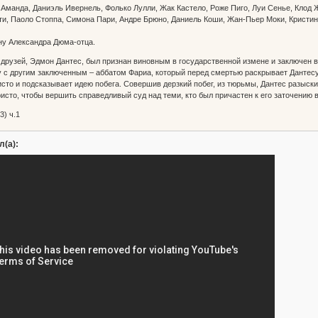
 Аманда, Даниэль Ивернель, Фолько Лулли, Жак Кастело, Роже Пиго, Луи Сенье, Клод
ти, Паоло Стоппа, Симона Пари, Андре Брюно, Даниель Коши, Жан-Пьер Моки, Кристи
у Александра Дюма-отца.
друзей, Эдмон Дантес, был признан виновным в государственной измене и заключен 
 с другим заключенным – аббатом Фариа, который перед смертью раскрывает Дантесу
сто и подсказывает идею побега. Совершив дерзкий побег, из тюрьмы, Дантес разыски
сто, чтобы вершить справедливый суд над теми, кто был причастен к его заточению в
3) ч.1
л(а):