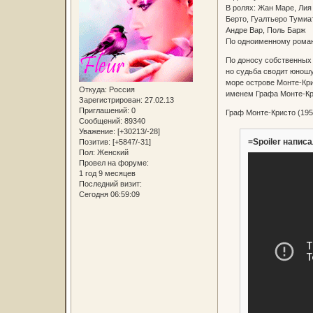
В ролях: Жан Маре, Лия
Берто, Гуалтьеро Тумиа
Андре Вар, Поль Барж
По одноименному роман
По доносу собственных 
но судьба сводит юношу
море острове Монте-Кри
Откуда:
Россия
именем Графа Монте-Кри
Зарегистрирован
: 27.02.13
Приглашений:
0
Граф Монте-Кристо (195
Сообщений:
89340
Уважение:
[+30213/-28]
=Spoiler написа
Позитив:
[+5847/-31]
Пол:
Женский
Провел на форуме:
1 год 9 месяцев
Последний визит:
Сегодня 06:59:09