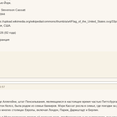
ью-Йорк.
 Stevenson Cassatt
1844
ия, США.
26 (82 года)
Франция
6:57
де Аллегейни, штат Пенсильвания, являющемся в настоящее время частью Питтсбурга
стон Келсо, была родом из семьи банкиров. Мэри Кассат росла в семье, где поездки з
о многих столицах Европы, включая Лондон, Париж, Дармштадт и Берлин.
емья Мэри возражала против её желания стать профессиональным художником, она на