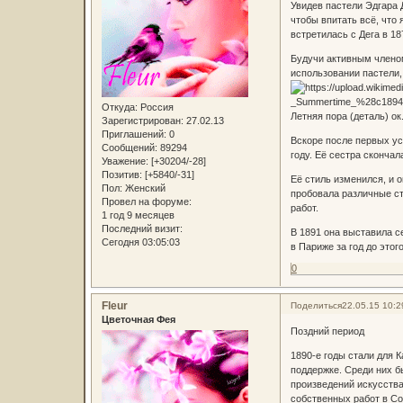
Увидев пастели Эдгара Д
чтобы впитать всё, что 
встретилась с Дега в 18
Будучи активным членом
использовании пастели,
Откуда:
Россия
Летняя пора (деталь) о
Зарегистрирован
: 27.02.13
Приглашений:
0
Вскоре после первых ус
Сообщений:
89294
году. Её сестра скончал
Уважение:
[+30204/-28]
Позитив:
[+5840/-31]
Её стиль изменился, и 
Пол:
Женский
пробовала различные ст
Провел на форуме:
работ.
1 год 9 месяцев
Последний визит:
В 1891 она выставила 
Сегодня 03:05:03
в Париже за год до этого
0
Fleur
Поделиться
22.05.15 10:2
Цветочная Фея
Поздний период
1890-е годы стали для 
поддержке. Среди них б
произведений искусства
собственных работ в С