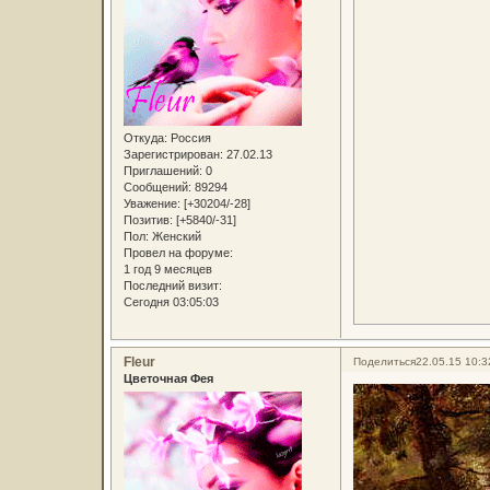
Откуда:
Россия
Зарегистрирован
: 27.02.13
Приглашений:
0
Сообщений:
89294
Уважение:
[+30204/-28]
Позитив:
[+5840/-31]
Пол:
Женский
Провел на форуме:
1 год 9 месяцев
Последний визит:
Сегодня 03:05:03
Fleur
Поделиться
22.05.15 10:3
Цветочная Фея