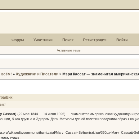
Форум
Участники
Поиск
Регистрация
Войти
Активные темы
 всём!
»
Художники и Писатели
»
Мэри Кассат — знаменитая американска
график
4:57
y Cassatt)
(22 мая 1844 — 14 июня 1926) — знаменитая американская художница и гр
ранции, была дружна с Эдгаром Дега. Мотивом для её полотен послужили образы соци
умага, гуашь.