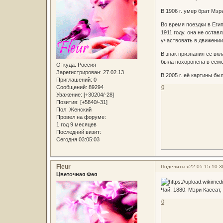
В 1906 г. умер брат Мэр
Во время поездки в Еги
1911 году, она не остав
участвовать в движении
В знак признания её вкл
была похоронена в сем
Откуда:
Россия
Зарегистрирован
: 27.02.13
В 2005 г. её картины бы
Приглашений:
0
Сообщений:
89294
0
Уважение:
[+30204/-28]
Позитив:
[+5840/-31]
Пол:
Женский
Провел на форуме:
1 год 9 месяцев
Последний визит:
Сегодня 03:05:03
Fleur
Поделиться
22.05.15 10:3
Цветочная Фея
Чай. 1880. Мэри Кассат
0