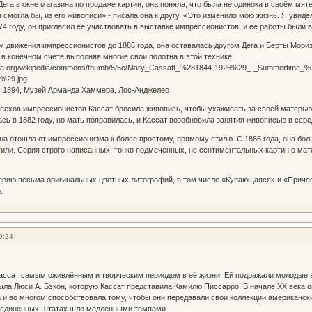
ега в окне магазина по продаже картин, она поняла, что была не одинока в своём мят
я смогла бы, из его живописи»,- писала она к другу. «Это изменило мою жизнь. Я увиде
74 году, он пригласил её участвовать в выставке импрессионистов, и её работы были 
 движения импрессионистов до 1886 года, она оставалась другом Дега и Берты Моризо
 в конечном счёте выполняя многие свои полотна в этой технике.
к. 1894, Музей Арманда Хаммера, Лос-Анджелес
пехов импрессионистов Кассат бросила живопись, чтобы ухаживать за своей матерью 
ась в 1882 году, но мать поправилась, и Кассат возобновила занятия живописью в сере
она отошла от импрессионизма к более простому, прямому стилю. С 1886 года, она бо
или. Серия строго написанных, тонко подмеченных, не сентиментальных картин о мат
серию весьма оригинальных цветных литографий, в том числе «Купающаяся» и «Приче
.
9:24
Кассат самым оживлённым и творческим периодом в её жизни. Ей подражали молодые 
ыла Люси A. Бэкон, которую Кассат представила Камилю Писсарро. В начале XX века 
 и во многом способствовала тому, чтобы они передавали свои коллекции американс
оединенных Штатах шло медленными темпами.