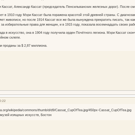
и Кассат, Александр Кассат (председатель Пенсильванских железных дорог). После смер
пет в 1910 году Мэри Кассат была поражена красотой этой древней страны. С диагноза
ляет живописи, но после 1914 Кассат все же была вынуждена прекратить писать, так ка
 за избирательные права для женщин, и в 1915 году, показала восемнадцать своих раб
ада в искусство, она в 1904 году получила орден Почётного легиона. Мэри Кассат ско
ейном склепе.
ли проданы за $ 2,87 миллиона.
0:22
, музей изящных искусств, Бостон