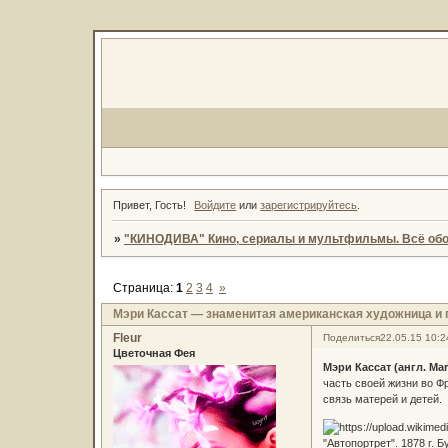
Привет, Гость!
Войдите
или
зарегистрируйтесь
.
»
"КИНОДИВА" Кино, сериалы и мультфильмы. Всё обо
Страница:
1
2
3
4
»
Мэри Кассат — знаменитая американская художница и 
Fleur
Поделиться
22.05.15 10:2
Цветочная Фея
Мэри Кассат (англ. Mar
часть своей жизни во Ф
связь матерей и детей.
"Автопортрет". 1878 г. Б