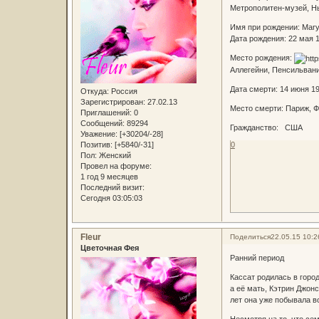
Метрополитен-музей, Н
Имя при рождении: Mary
Дата рождения: 22 мая 
Место рождения:
Аллегейни, Пенсильван
Дата смерти: 14 июня 19
Откуда:
Россия
Зарегистрирован
: 27.02.13
Место смерти: Париж, 
Приглашений:
0
Сообщений:
89294
Гражданство: США
Уважение:
[+30204/-28]
0
Позитив:
[+5840/-31]
Пол:
Женский
Провел на форуме:
1 год 9 месяцев
Последний визит:
Сегодня 03:05:03
Fleur
Поделиться
22.05.15 10:2
Цветочная Фея
Ранний период
Кассат родилась в горо
а её мать, Кэтрин Джон
лет она уже побывала в
Несмотря на то, что с