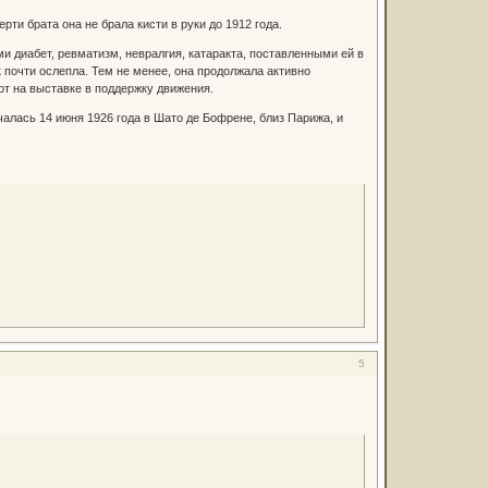
ти брата она не брала кисти в руки до 1912 года.
ми диабет, ревматизм, невралгия, катаракта, поставленными ей в
к почти ослепла. Тем не менее, она продолжала активно
от на выставке в поддержку движения.
нчалась 14 июня 1926 года в Шато де Бофрене, близ Парижа, и
5