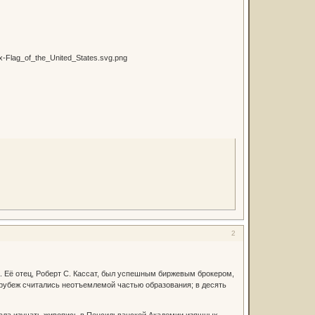
2
. Её отец, Роберт С. Кассат, был успешным биржевым брокером,
а рубеж считались неотъемлемой частью образования; в десять
чала изучать живопись в Пенсильванской Академии изящных