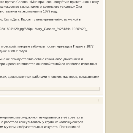
еже против Салона. «Мне пришлось подойти и прижать нос к окну,
ла искусство таким, каким я хотела его увидеть.» Она
выставлены на экспозиции в 1879 году.
. Как и Дега, Кассатт стала чрезвычайно искусной в
и сестрой, которые заболели после переезда в Париж в 1877
дине 1880-х годов.
льше не отождествляла себя с каким-либо движением и
ери и ребёнке является основной темой её наиболее известных
ска», вдохновленных работами японских мастеров, показанными
4
американские художники, нуждавшиеся в её советах и
она работала консультантом у крупных коллекционеров
ким музеям изобразительных искусств. Признание её