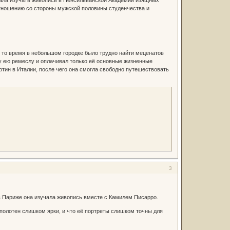
тношению со стороны мужской половины студенчества и
 то время в небольшом городке было трудно найти меценатов
у ею ремеслу и оплачивал только её основные жизненные
артин в Италии, после чего она смогла свободно путешествовать
3
 в Париже она изучала живопись вместе с Камилем Писарро.
ё полотен слишком ярки, и что её портреты слишком точны для