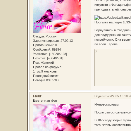
искусств в Филадельфи
преподавателей, она ре
Прогулка на лодке 1893
Вернувшись в Соединенн
для поддержки её занят
Откуда:
Россия
потребности. Она вернул
Зарегистрирован
: 27.02.13
по всей Европе.
Приглашений:
0
Сообщений:
89294
0
Уважение:
[+30204/-28]
Позитив:
[+5840/-31]
Пол:
Женский
Провел на форуме:
1 год 9 месяцев
Последний визит:
Сегодня 03:05:03
Fleur
Поделиться
22.05.15 10:2
Цветочная Фея
Импрессионизм
После самостоятельного
В 1872 году жюри Париж
того, чтобы соответство