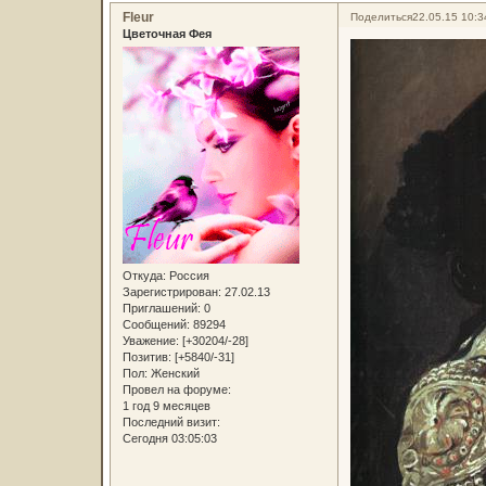
Fleur
Поделиться
22.05.15 10:3
Цветочная Фея
Откуда:
Россия
Зарегистрирован
: 27.02.13
Приглашений:
0
Сообщений:
89294
Уважение:
[+30204/-28]
Позитив:
[+5840/-31]
Пол:
Женский
Провел на форуме:
1 год 9 месяцев
Последний визит:
Сегодня 03:05:03