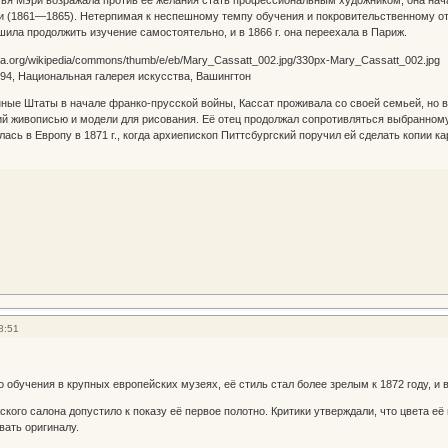
и (1861—1865). Нетерпимая к неспешному темпу обучения и покровительственному о
шила продолжить изучение самостоятельно, и в 1866 г. она переехала в Париж.
-94, Национальная галерея искусства, Вашингтон
ые Штаты в начале франко-прусской войны, Кассат проживала со своей семьей, но в
ий живописью и модели для рисования. Её отец продолжал сопротивляться выбранном
ась в Европу в 1871 г., когда архиепископ Питтсбургский поручил ей сделать копии к
8:51
 обучения в крупных европейских музеях, её стиль стал более зрелым к 1872 году, и
ского салона допустило к показу её первое полотно. Критики утверждали, что цвета е
вать оригиналу.