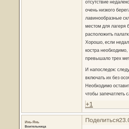
отсутствие недалеко
очень низкого бере
лавинообразные скл
местом для лагеря 
расположить палатк
Хорошо, если недал
костра необходимо,
превышало трех мет
И напоследок: след
включать их без особ
Необходимо оставит
чтобы запечатлеть 
+1
Поделиться
23.
Инь-Янь
Воительница