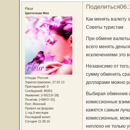
Поделиться
06.
Fleur
Цветочная Фея
Как менять валюту 
Советы туристам
При обмене валюты 
всего менять деньги
исключениями это в
Независимо от того,
сумму обменять сраз
Откуда:
Россия
долларами можно ра
Зарегистрирован
: 27.02.13
Приглашений:
0
Сообщений:
89351
Выбирая обменник с
Уважение:
[+30213/-28]
Позитив:
[+5847/-31]
комиссионные взима
Пол:
Женский
Провел на форуме:
кажется самым лучш
1 год 9 месяцев
комиссионные, може
Последний визит:
Сегодня 11:36:10
неплохо не только у