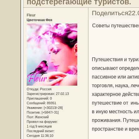
подстерегающие туристов.
Поделиться
22.
Fleur
Цветочная Фея
Советы путешествен
Путешествия и тури
описывают определё
пассивное или акти
торговля, наука, ле
Откуда:
Россия
характерное дейст
Зарегистрирован
: 27.02.13
Приглашений:
0
путешествие от ины
Сообщений:
89351
Уважение:
[+30213/-28]
в иную местность и
Позитив:
[+5847/-31]
Пол:
Женский
проживания. Путеш
Провел на форуме:
1 год 9 месяцев
пространстве и врем
Последний визит:
Сегодня 11:36:10