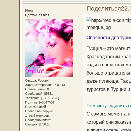
Поделиться
22.
Fleur
Цветочная Фея
Опасности для тури
Турция – это магнит
Краснодарским крае
годы в средствах м
больше отрицательн
даже пугающе. Так 
Откуда:
Россия
Зарегистрирован
: 27.02.13
туристов в Турции и
Приглашений:
0
Сообщений:
89351
Уважение:
[+30213/-28]
Позитив:
[+5847/-31]
Чем могут удивить г
Пол:
Женский
Провел на форуме:
С самого момента пр
1 год 9 месяцев
Последний визит:
который они заказыв
Сегодня 11:36:10
в другой отель, кот