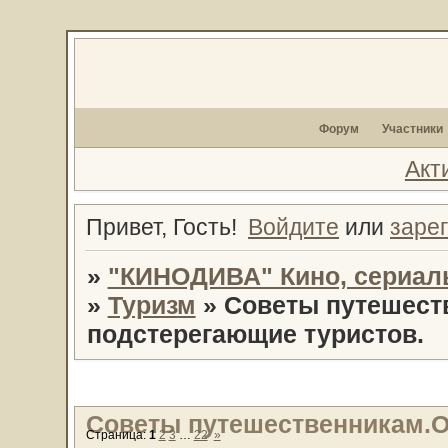
Форум
Участники
Акт
Привет, Гость!
Войдите
или
заре
»
"КИНОДИВА" Кино, сериал
»
Туризм
»
Советы путешеств
подстерегающие туристов.
Советы путешественникам.О
Страница:
1
2
3
…
22
»