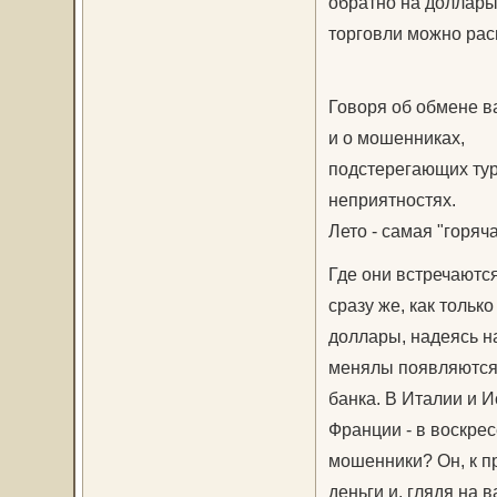
обратно на доллары
торговли можно рас
Говоря об обмене ва
и о мошенниках,
подстерегающих тур
неприятностях.
Лето - самая "горяч
Где они встречаются
сразу же, как тольк
доллары, надеясь н
менялы появляются 
банка. В Италии и И
Франции - в воскрес
мошенники? Он, к пр
деньги и, глядя на 