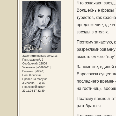
Что означают звезды
Волшебные фразы "Al
туристов, как красн
предложение, где ес
звезды в отелях.
Поэтому зачастую, к
разрекламированну
Зарегистрирован
: 20.02.13
вместо емкого "вау"
Приглашений:
2
Сообщений:
22806
Запомните, единой 
Уважение:
[+5698/-11]
Позитив:
[+85/-1]
Евросоюза существо
Пол:
Женский
Провел на форуме:
последнего времени
3 месяца 10 дней
Последний визит:
на гостиницы вообщ
27.11.24 17:32:39
Поэтому важно знат
разобраться.
Что означают звезд