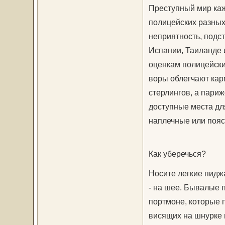
Преступный мир каж
полицейских разны
неприятность, подст
Испании, Таиланде 
оценкам полицейски
воры облегчают кар
стерлингов, а пари
доступные места дл
наплечные или пояс
Как уберечься?
Носите легкие пиджа
- на шее. Бывалые 
портмоне, которые 
висящих на шнурке 