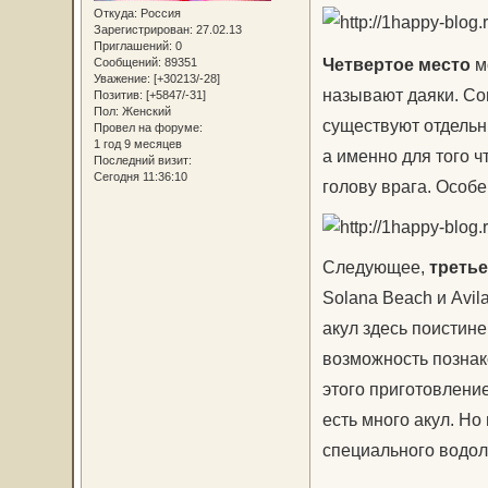
Откуда:
Россия
Зарегистрирован
: 27.02.13
Приглашений:
0
Четвертое место
мо
Сообщений:
89351
Уважение:
[+30213/-28]
называют даяки. Со
Позитив:
[+5847/-31]
Пол:
Женский
существуют отдельн
Провел на форуме:
1 год 9 месяцев
а именно для того 
Последний визит:
Сегодня 11:36:10
голову врага. Особ
Следующее,
третье
Solana Beach и Avil
акул здесь поистине
возможность познак
этого приготовление
есть много акул. Н
специального водол