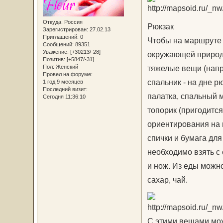
Откуда:
Россия
Рюкзак
Зарегистрирован
: 27.02.13
Приглашений:
0
Чтобы на маршруте н
Сообщений:
89351
Уважение:
[+30213/-28]
окружающей природо
Позитив:
[+5847/-31]
Пол:
Женский
тяжелые вещи (напр
Провел на форуме:
спальник - на дне р
1 год 9 месяцев
Последний визит:
палатка, спальный м
Сегодня 11:36:10
топорик (пригодится
ориентирования на 
спички и бумага для
необходимо взять с с
и нож. Из еды можно
сахар, чай.
С этими вещами мож