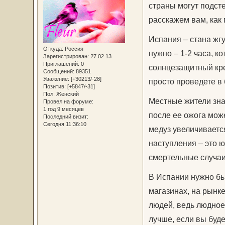
страны могут подсте
расскажем вам, как 
Испания – стана жгу
Откуда:
Россия
нужно – 1-2 часа, 
Зарегистрирован
: 27.02.13
Приглашений:
0
солнцезащитный кре
Сообщений:
89351
Уважение:
[+30213/-28]
просто проведете в 
Позитив:
[+5847/-31]
Пол:
Женский
Местные жители знаю
Провел на форуме:
1 год 9 месяцев
после ее ожога мож
Последний визит:
Сегодня 11:36:10
медуз увеличиваетс
наступления – это 
смертельные случаи
В Испании нужно бы
магазинах, на рынке
людей, ведь людное 
лучше, если вы буде