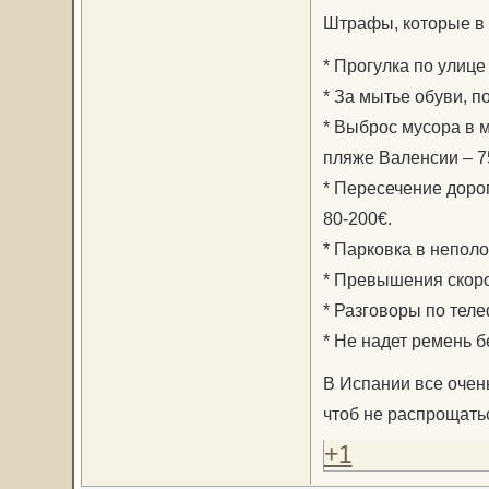
Штрафы, которые в
* Прогулка по улице
* За мытье обуви, 
* Выброс мусора в м
пляже Валенсии – 7
* Пересечение доро
80-200€.
* Парковка в непол
* Превышения скоро
* Разговоры по теле
* Не надет ремень б
В Испании все очен
чтоб не распрощатьс
+1