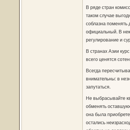
В ряде стран комисс
таком случае выгод
соблазна поменять 
официальный. В нек
регулирование и су
В странах Азии кур
всего ценятся соте
Всегда пересчитывай
внимательны: в нез
запутаться.
Не выбрасывайте кв
обменять оставшуюс
она была приобрете
остались неизрасхо