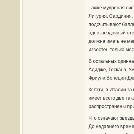
Также мудреная сист
Лигурия, Сардиния.
подсчитывают баллы 
однозвездочный отел
должна иметь не ме
известен только ме
В остальных одиннад
Адидже, Тоскана, У
Фриули Венеция-Джу
Кстати, в Италии за
имеет всего две так
распространены прис
Что означают звезд
До недавнего време