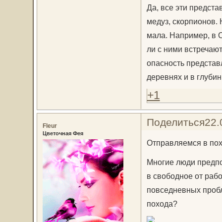
Да, все эти предста
медуз, скорпионов. 
мала. Например, в 
ли с ними встречаю
опасность представ
деревнях и в глубин
+1
Поделиться
22.
Fleur
Цветочная Фея
Отправляемся в пох
Многие люди предпо
в свободное от раб
повседневных пробл
похода?