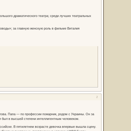
 Большого драматического театра; среди лучших театральных
роводы»; за главную женскую роль в фильме Виталия
2
това. Папа — по профессии пожарник, родом с Украины. Он за
м был в высшей степени интеллигентным человеком.
ссийске. В пятилетнем возрасте девочка впервые вышла сцену.