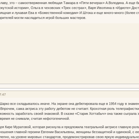
лаву, это – самоотверженная любящая Тамара в «Пяти вечерах» А.Володина. А еще был
ркутской истории», Ольга в чеховских «Трех сестрах», Варя Иволгина в «Идиоте» До
зящная и лукавая Ева в «Божественной комедии» И.Штока и еще много-много (более ст
зрителей могли насладиться игрой больших мастеров.
7:47
 Шарко все складывалось иначе. На экране она дебютировала еще в 1954 году в знамен
 Впрочем, сама актриса эту работу дебютом не считает. Крохотная роль телеграфистки
можность заработать своей знакомой. В сказке «Старик Хоттабыч» она также сыграла
 время не снимали, считая нефотогеничной.
ря Кире Муратовой, которая рискнула и предложила театральной актрисе главную рол
ношения главной героини Евгении Васильевны, женщины беззащитной и одинокой, с 
лепно, на уровне мировых стандартов, продемонстрировав свою яркую индивидуальнос