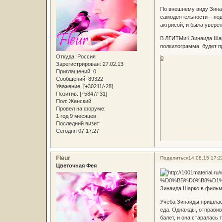
По внешнему виду Зинаи
самодеятельности – под
актрисой, и была уверена
В ЛГИТМиК Зинаида Шарк
полкилограмма, будет 
Откуда:
Россия
0
Зарегистрирован
: 27.02.13
Приглашений:
0
Сообщений:
89322
Уважение:
[+30211/-28]
Позитив:
[+5847/-31]
Пол:
Женский
Провел на форуме:
1 год 9 месяцев
Последний визит:
Сегодня 07:17:27
Fleur
Поделиться
14.08.15 17:2
Цветочная Фея
Зинаида Шарко в фильм
Учеба Зинаиды пришлась
еда. Однажды, отправив
балет, и она старалась 