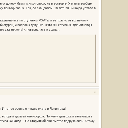
ия дочери были, мягко говоря, не в восторге. У мамы вообще
му пригодилась». Так, со скандалом, 18-летняя Зинаида уехала в
поднималась по ступеням МХАТа, и ее трясло от волнения –
 огурец, и вопрос к девушке: «Что Вы хотите?». Для Зинаиды
чего уже не хочу!», повернулась и ушла…
4
 И тут ее осенило – надо ехать в Ленинград!
, который дала ей маникюрша. По нему девушка и заявилась в
тветила Зинаида… Со старушкой они быстро подружились. К тому