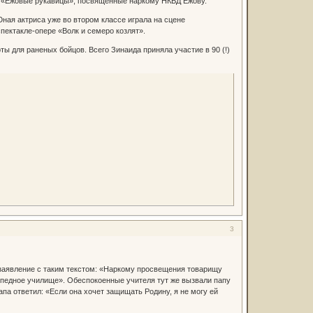
му «Ежовые рукавицы», посвященные наркому НКВД Ежову.
ая актриса уже во втором классе играла на сцене
пектакле-опере «Волк и семеро козлят».
ты для раненых бойцов. Всего Зинаида приняла участие в 90 (!)
3
 заявление с таким текстом: «Наркому просвещения товарищу
рпедное училище». Обеспокоенные учителя тут же вызвали папу
апа ответил: «Если она хочет защищать Родину, я не могу ей