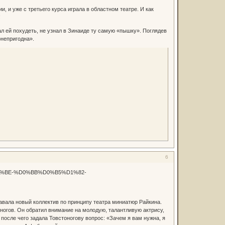
 и уже с третьего курса играла в областном театре. И как
!
ал ей похудеть, не узнал в Зинаиде ту самую «пышку». Поглядев
фнепригодна».
6
авала новый коллектив по принципу театра миниатюр Райкина.
оногов. Он обратил внимание на молодую, талантливую актрису,
после чего задала Товстоногову вопрос: «Зачем я вам нужна, я