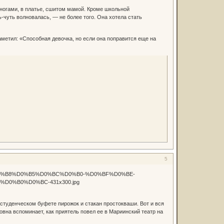
 ногами, в платье, сшитом мамой. Кроме школьной
-чуть волновалась, — не более того. Она хотела стать
метил: «Способная девочка, но если она поправится еще на
5
студенческом буфете пирожок и стакан простокваши. Вот и вся
на вспоминает, как приятель повел ее в Мариинский театр на