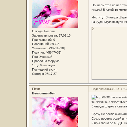
Но, несмотря на все тя
играла! В какой-то моме
Институт Зинаида Шарко
на худенькую выпускниц
0
Откуда:
Россия
Зарегистрирован
: 27.02.13
Приглашений:
0
Сообщений:
89322
Уважение:
[+30211/-28]
Позитив:
[+5847/-31]
Пол:
Женский
Провел на форуме:
1 год 9 месяцев
Последний визит:
Сегодня 07:17:27
Fleur
Поделиться
14.08.15 17:2
Цветочная Фея
Зинаида Шарко в спекта
Сразу же после окончан
Сразу восемь ролей и п
и пригласил ее в БДТ. 