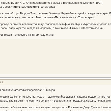
премии имени К. С. Станиславского «За вклад в театральное искусство» (1997).
ая, восхитительная, удивительная актриса.
есятилетий, при Георгии Товстоногове, Зинаида Шарко была одной из ведущих актрис
 в легендарных спектаклях Товстоногова «Пять вечеров» и «Три сестры».
прежде всего как исполнительница главной роли в фильме Киры Муратовой «Долгие п
полон сад» удостоена ряда кинопремий, в том числе «Ники» и «Золотого овена»
16 года в Петербурге на 88-ом году жизни.
8:31
 были далеки от искусства. Мама — домохозяйка, донская казачка, родом из-под Рос
только две книжки – «Поднятую целину» и воспоминания маршала Жукова, но при это
ывает себя «южным цветком»: ее детство прошло в Ростове-на-Дону, Туапсе, Новоро