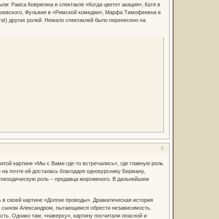
и: Раиса Ковригина в спектакле «Когда цветет акация», Катя в
стоевского, Фульвия в «Римской комедии», Марфа Тимофеевна в
а!) других ролей. Немало спектаклей было перенесено на
8
итой картине «Мы с Вами где-то встречались», где главную роль
 на почте ей досталась благодаря однокурснику Берману,
 эпизодическую роль – продавца мороженого. В дальнейшем
ь в своей картине «Долгие проводы». Драматическая история
ее сыном Александром, пытающимся обрести независимость.
ть. Однако там, «наверху», картину посчитали опасной и