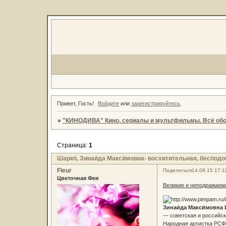
Привет, Гость!
Войдите
или
зарегистрируйтесь
.
»
"КИНОДИВА" Кино, сериалы и мультфильмы. Всё обо
Страница:
1
Шарко́, Зинаи́да Макси́мовна- восхитительная, бесподо
Fleur
Поделиться
14.08.15 17:1
Цветочная Фея
Великие и неподражаем
Зинаи́да Макси́мовна 
— советская и российска
Народная артистка РСФ