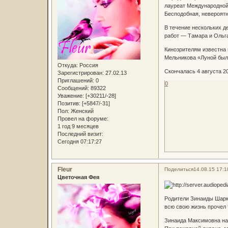
лауреат Международной 
Бесподобная, невероятн
В течение нескольких д
работ — Тамара и Ольга
Кинозрителям известна 
Мельникова «Луной был 
Откуда:
Россия
Скончалась 4 августа 20
Зарегистрирован
: 27.02.13
Приглашений:
0
0
Сообщений:
89322
Уважение:
[+30211/-28]
Позитив:
[+5847/-31]
Пол:
Женский
Провел на форуме:
1 год 9 месяцев
Последний визит:
Сегодня 07:17:27
Fleur
Поделиться
14.08.15 17:1
Цветочная Фея
Родители Зинаиды Шарко
всю свою жизнь прочел 
Зинаида Максимовна наз