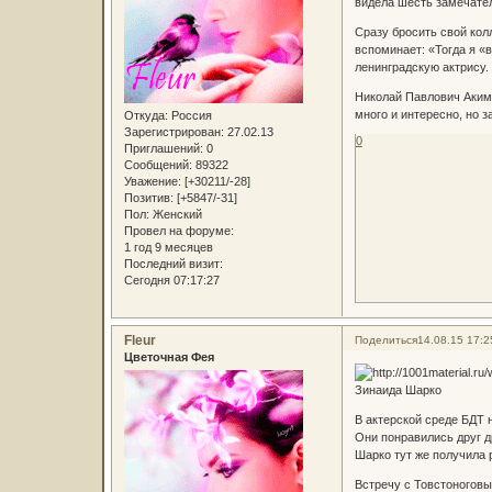
видела шесть замечател
Сразу бросить свой кол
вспоминает: «Тогда я «
ленинградскую актрису
Николай Павлович Акимо
много и интересно, но 
Откуда:
Россия
Зарегистрирован
: 27.02.13
0
Приглашений:
0
Сообщений:
89322
Уважение:
[+30211/-28]
Позитив:
[+5847/-31]
Пол:
Женский
Провел на форуме:
1 год 9 месяцев
Последний визит:
Сегодня 07:17:27
Fleur
Поделиться
14.08.15 17:2
Цветочная Фея
Зинаида Шарко
В актерской среде БДТ 
Они понравились друг др
Шарко тут же получила 
Встречу с Товстоноговы