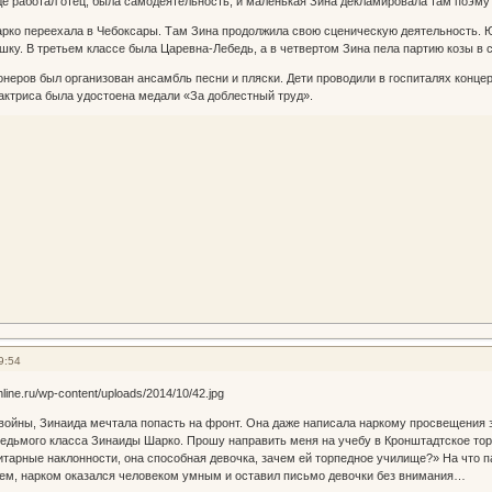
де работал отец, была самодеятельность, и маленькая Зина декламировала там поэ
ко переехала в Чебоксары. Там Зина продолжила свою сценическую деятельность. Юн
ку. В третьем классе была Царевна-Лебедь, а в четвертом Зина пела партию козы в с
онеров был организован ансамбль песни и пляски. Дети проводили в госпиталях концер
 актриса была удостоена медали «За доблестный труд».
9:54
и войны, Зинаида мечтала попасть на фронт. Она даже написала наркому просвещения
едьмого класса Зинаиды Шарко. Прошу направить меня на учебу в Кронштадтское то
нитарные наклонности, она способная девочка, зачем ей торпедное училище?» На что п
чем, нарком оказался человеком умным и оставил письмо девочки без внимания…