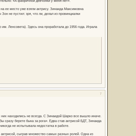
ельно: «А фабричной девчонки у меня нет».
ь на ее место уже взяли актрису. Зинаида Максимовна
Зон не пустил: зря, что ли, делал из провинциалки
им. Ленсовета). Здесь она проработала до 1956 года. Играла
7
я них находились не всегда. С Зинаидой Шарко все вышло иначе.
Вы сразу берете быка за рога». Едва став актрисой БДТ, Зинаида
никогда не испытывала недостатка в работе.
 актрисой, сыграв множество самых разных ролей. Одна из