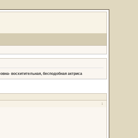
́мовна- восхитительная, бесподобная актриса
1