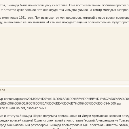
готы, Зинаида была по-настоящему счастлива. Она постигала тайны любимой профессии,
нт в театре даже забыли, что она студентка и выдвинули ее на смотр молодых актеров
 окончила в 1951 году. При выпуске тот же профессор, который в свое время советов
у, он похвалил ее, но заметил: «Если она похудеет еще на полкилограмма, будет про
3:51
кле «Сколько лет, сколько зим»
ия института Зинаида Шарко получила приглашение от Лидии Артманаке, которая созд
оездки по всей стране! Один из спектаклей у них ставил Георгий Александрович Товст
Перед окончательным разговором Зинаида посмотрела в БДТ спектакль «Шестой этаж», 