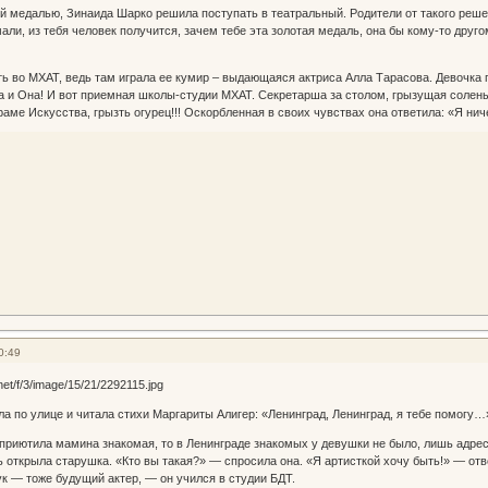
й медалью, Зинаида Шарко решила поступать в театральный. Родители от такого решен
ли, из тебя человек получится, зачем тебе эта золотая медаль, она бы кому-то друго
ь во МХАТ, ведь там играла ее кумир – выдающаяся актриса Алла Тарасова. Девочка 
а и Она! И вот приемная школы-студии МХАТ. Секретарша за столом, грызущая соленый
раме Искусства, грызть огурец!!! Оскорбленная в своих чувствах она ответила: «Я ни
0:49
а по улице и читала стихи Маргариты Алигер: «Ленинград, Ленинград, я тебе помогу…»
приютила мамина знакомая, то в Ленинграде знакомых у девушки не было, лишь адрес
ь открыла старушка. «Кто вы такая?» — спросила она. «Я артисткой хочу быть!» — о
ук — тоже будущий актер, — он учился в студии БДТ.