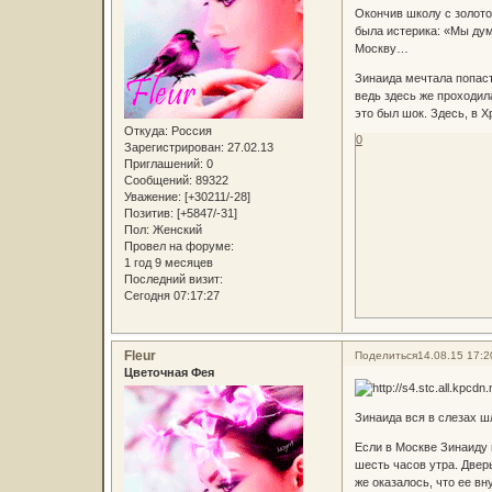
Окончив школу с золото
была истерика: «Мы дума
Москву…
Зинаида мечтала попаст
ведь здесь же проходил
это был шок. Здесь, в Х
Откуда:
Россия
0
Зарегистрирован
: 27.02.13
Приглашений:
0
Сообщений:
89322
Уважение:
[+30211/-28]
Позитив:
[+5847/-31]
Пол:
Женский
Провел на форуме:
1 год 9 месяцев
Последний визит:
Сегодня 07:17:27
Fleur
Поделиться
14.08.15 17:2
Цветочная Фея
Зинаида вся в слезах шл
Если в Москве Зинаиду 
шесть часов утра. Двер
же оказалось, что ее вн