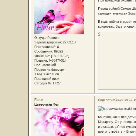
При пожарной охране, г
Перед войной Семья Шар
самодеятельности Золуш
В годы войны в доме пи
концертах. За это юная
0
Откуда:
Россия
Зарегистрирован
: 27.02.13
Приглашений:
0
Сообщений:
89322
Уважение:
[+30211/-28]
Позитив:
[+5847/-31]
Пол:
Женский
Провел на форуме:
1 год 9 месяцев
Последний визит:
Сегодня 07:17:27
Fleur
Поделиться
14.08.15 17:1
Цветочная Фея
Конечно, как и все дет
Макарову. От ученицы с
и сказали: «У нее гума
препятствовать!» Впро