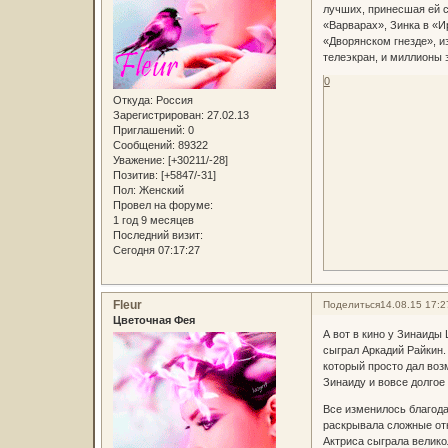
лучших, принесшая ей с
«Варварах», Зинка в «И
«Дворянском гнезде», и
телеэкран, и миллионы 
0
Откуда:
Россия
Зарегистрирован
: 27.02.13
Приглашений:
0
Сообщений:
89322
Уважение:
[+30211/-28]
Позитив:
[+5847/-31]
Пол:
Женский
Провел на форуме:
1 год 9 месяцев
Последний визит:
Сегодня 07:17:27
Fleur
Поделиться
14.08.15 17:2
Цветочная Фея
А вот в кино у Зинаиды
сыграл Аркадий Райкин.
который просто дал воз
Зинаиду и вовсе долгое
Все изменилось благода
раскрывала сложные от
Актриса сыграла велико