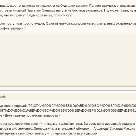
да Шакро тогда никак не походила на будущую актрису. Полная девушка, с толстыми
готовки никакой! При этом Зинаида ничуть не боялась экзаменов. Ну, может быть, чуть
, что ее примут. Ведь если не ее, то кого же?!
о поступила просто чудом. Один из членов комиссии на вступительных экзаменах за
профнепригодна»…
2:05
е «День приёма по личным вопросам»
 на послевоенное время – тяжелые, голодные годы. За весь день девушка съедала в 
шись в филармонию, Зинаида упала в голодный обморок… А одежда! Зинаида Максимов
там прятать свои руки, потому что перчатки были все в дырках.