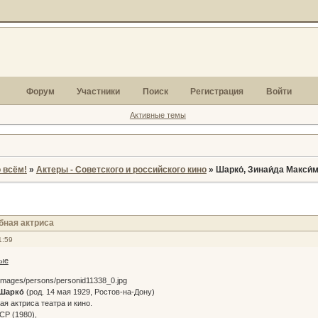
Форум
Участники
Поиск
Регистрация
Войти
Активные темы
 всём!
»
Актеры - Советского и российского кино
»
Шарко́, Зинаи́да Макси
бная актриса
1:59
ые
Шарко́
(род. 14 мая 1929, Ростов-на-Дону)
я актриса театра и кино.
СР (1980),