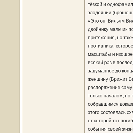
тёзкой и однофамил
злодеянии (брошенн
«Это он, Вильям Вил
двойнику мальчик п
притяжения, но так
противника, которо
масштабы и изощрен
всякий раз в послед
задуманное до конц
женщину (Брижит Ба
распоряжение саму 
только началом, но
собравшимся доказа
этого состоялась сх
от которой тот поги
события своей жизн