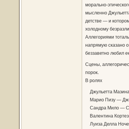
морально-этического
мысленно Джульетта
детстве — и котором
холодному безразли
Аллегориями тотал
напрямую сказано о 
беззаветно любил е
Сцены, аллегоричес
порок.
В ролях
Джульетта Мазина
Марио Пизу — Дж
Сандра Мило — Суз
Валентина Кортез
Луиза Делла Ноче