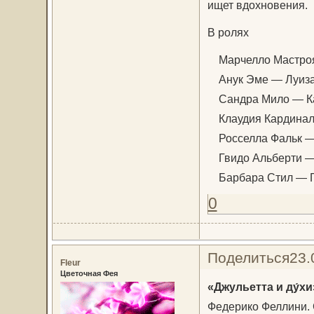
ищет вдохновения.
В ролях
Марчелло Мастроя
Анук Эме — Луиза
Сандра Мило — К
Клаудия Кардинал
Росселла Фальк —
Гвидо Альберти —
Барбара Стил — Г
0
Поделиться
23.
Fleur
Цветочная Фея
«Джульетта и ду́х
Федерико Феллини. С