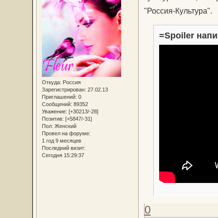
"Россия-Культура".
=Spoiler напи
Откуда:
Россия
Зарегистрирован
: 27.02.13
Приглашений:
0
Сообщений:
89352
Уважение:
[+30213/-28]
Позитив:
[+5847/-31]
Пол:
Женский
Провел на форуме:
1 год 9 месяцев
Последний визит:
Сегодня 15:29:37
0