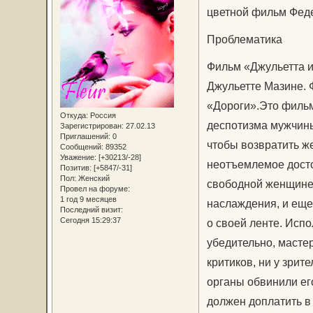
цветной фильм Фед
Проблематика
Фильм «Джульетта и
Джульетте Мазине. 
«Дороги».Это фильм
Откуда:
Россия
деспотизма мужчины
Зарегистрирован
: 27.02.13
Приглашений:
0
чтобы возвратить ж
Сообщений:
89352
Уважение:
[+30213/-28]
неотъемлемое досто
Позитив:
[+5847/-31]
Пол:
Женский
свободной женщине.
Провел на форуме:
1 год 9 месяцев
наслаждения, и ещ
Последний визит:
Сегодня 15:29:37
о своей ленте. Исп
убедительно, мастер
критиков, ни у зрит
органы обвинили ег
должен доплатить в 