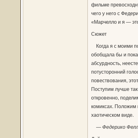
фильме превосходну
чего у него с Федер
«Марчелло и я — эт
Сюжет
Когда я с моими по
обобщала бы и пока
абсурдность, неест
потусторонний голос
повествования, это
Поступим лучше так
откровенно, поделим
комиксах. Положим 
хаотическом виде.
—
Федерико Фел