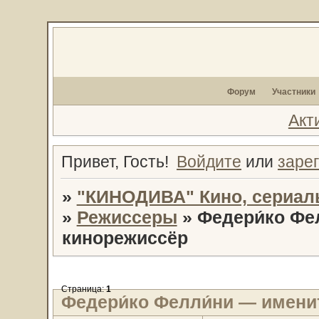
Форум
Участники
Акт
Привет, Гость!
Войдите
или
заре
»
"КИНОДИВА" Кино, сериал
»
Режиссеры
»
Федери́ко Фе
кинорежиссёр
Страница:
1
Федери́ко Фелли́ни — имен