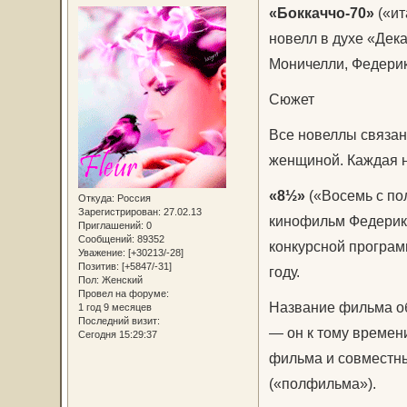
«Боккаччо-70»
(«ит
новелл в духе «Дек
Моничелли, Федерик
Сюжет
Все новеллы связа
женщиной. Каждая 
«8½»
(«Восемь с по
Откуда:
Россия
Зарегистрирован
: 27.02.13
кинофильм Федерико
Приглашений:
0
Сообщений:
89352
конкурсной програм
Уважение:
[+30213/-28]
Позитив:
[+5847/-31]
году.
Пол:
Женский
Провел на форуме:
Название фильма о
1 год 9 месяцев
Последний визит:
— он к тому времен
Сегодня 15:29:37
фильма и совместны
(«полфильма»).