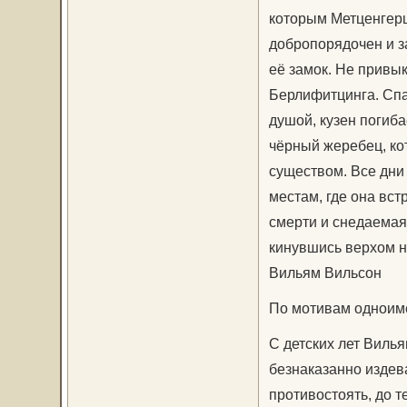
которым Метценгерш
добропорядочен и з
её замок. Не привы
Берлифитцинга. Спа
душой, кузен погиба
чёрный жеребец, ко
существом. Все дни 
местам, где она вс
смерти и снедаемая 
кинувшись верхом н
Вильям Вильсон
По мотивам одноимё
С детских лет Виль
безнаказанно издев
противостоять, до те