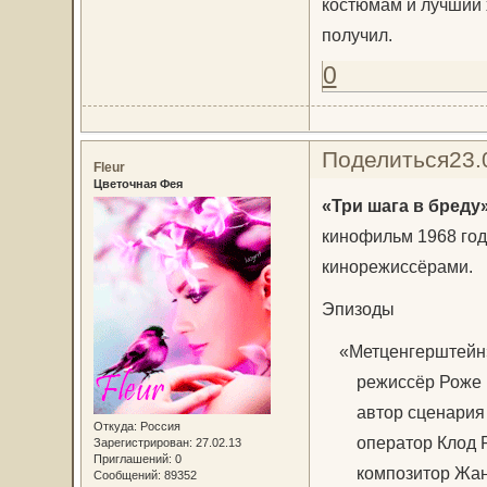
костюмам и лучший 
получил.
0
Поделиться
23.
Fleur
Цветочная Фея
«Три шага в бреду
кинофильм 1968 год
кинорежиссёрами.
Эпизоды
«Метценгерштейн
режиссёр Роже 
автор сценария Р
Откуда:
Россия
оператор Клод Р
Зарегистрирован
: 27.02.13
Приглашений:
0
композитор Жан 
Сообщений:
89352