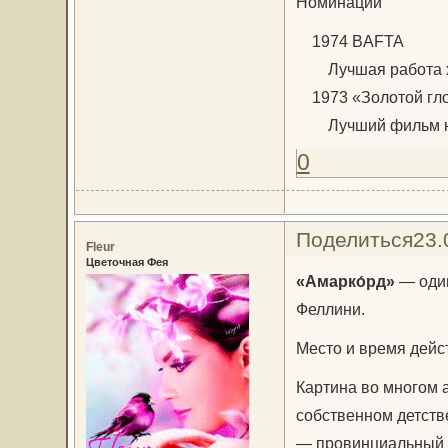
Номинации
1974 BAFTA
Лучшая работа ху
1973 «Золотой гл
Лучший фильм на
0
Поделиться
23.
Fleur
Цветочная Фея
«Амарко́рд»
— один
Феллини.
Место и время дейс
Картина во многом 
собственном детств
— провинциальный и