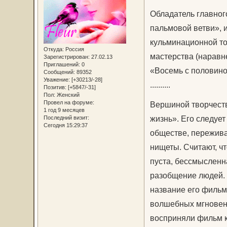
Обладатель главног
пальмовой ветви», 
кульминационной то
Откуда:
Россия
мастерства (наравне
Зарегистрирован
: 27.02.13
Приглашений:
0
«Восемь с половино
Сообщений:
89352
Уважение:
[+30213/-28]
..........
Позитив:
[+5847/-31]
Пол:
Женский
Провел на форуме:
Вершиной творчеств
1 год 9 месяцев
жизнь». Его следуе
Последний визит:
Сегодня 15:29:37
обществе, пережива
нищеты. Считают, чт
пуста, бессмысленна
разобщение людей. 
название его фильм
волшебных мгновений
восприняли фильм к