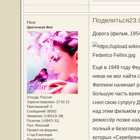
Поделиться
23.
Fleur
Цветочная Фея
Дорога (фильм, 195
Federico Fellini.jpg
Ещё в 1949 году Фе
никак не мог найти 
Феллини начинает ра
большую часть врем
Откуда:
Россия
снял свою супругу 
Зарегистрирован
: 27.02.13
Приглашений:
0
над этим фильмом у
Сообщений:
89352
Уважение:
[+30213/-28]
режиссёр позже наз
Позитив:
[+5847/-31]
Пол:
Женский
полный и безоговор
Провел на форуме:
1 год 9 месяцев
которых «Серебрян
Последний визит: