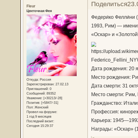
Поделиться
23.
Fleur
Цветочная Фея
Федери́ко Фелли́ни (
1993, Рим) — имени
«Оскар» и «Золотой
Дата рождения: 20 
Место рождения: Ри
Откуда:
Россия
Зарегистрирован
: 27.02.13
Дата смерти: 31 окт
Приглашений:
0
Место смерти: Рим,
Сообщений:
89352
Уважение:
[+30213/-28]
Гражданство: Итали
Позитив:
[+5847/-31]
Пол:
Женский
Профессия: кинореж
Провел на форуме:
1 год 9 месяцев
Карьера: 1945—199
Последний визит:
Сегодня 15:29:37
Награды: «Оскар» (1