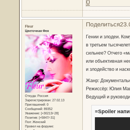
0
Поделиться
23.
Fleur
Цветочная Фея
Гении и злодеи. Ко
в третьем тысячеле
сильнее? Отчего «м
или объективная не
и злодейство и наск
Жанр: Документаль
Режиссёр: Юлия Ма
Откуда:
Россия
Ведущий и руководи
Зарегистрирован
: 27.02.13
Приглашений:
0
Сообщений:
89352
=Spoiler напи
Уважение:
[+30213/-28]
Позитив:
[+5847/-31]
Пол:
Женский
Провел на форуме: