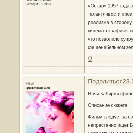
Сегодня 15:29:37
«Оскар» 1957 года 
талантливости прои
реализма в сторону
кинематографически
что позволило супр
фешенебельном зел
0
Поделиться
23.
Fleur
Цветочная Фея
Ночи Кабирии (филь
Описание сюжета
Фильм следует за св
непрестанно ищет Б