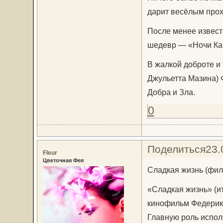
дарит весёлым про
После менее извест
шедевр — «Ночи Каб
В жалкой доброте и
Джульетта Мазина) 
Добра и Зла.
0
Поделиться
23.
Fleur
Цветочная Фея
Сладкая жизнь (фил
«Сладкая жизнь» (ит
кинофильм Федерико
Главную роль испол