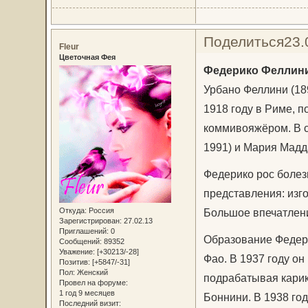
Поделиться
23.
Fleur
Цветочная Фея
Федерико Феллин
Урбано Феллини (18
1918 году в Риме, п
коммивояжёром. В с
1991) и Мария Мадд
Федерико рос болез
представления: изг
Откуда:
Россия
Большое впечатлени
Зарегистрирован
: 27.02.13
Приглашений:
0
Образование Федери
Сообщений:
89352
Уважение:
[+30213/-28]
Фао. В 1937 году он
Позитив:
[+5847/-31]
Пол:
Женский
подрабатывая карик
Провел на форуме:
1 год 9 месяцев
Боннини. В 1938 год
Последний визит: