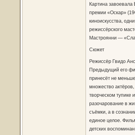
Картина завоевала 
премии «Оскар» (196
киноискусства, одн
режиссёрского маст
Мастроянни — «Слад
Сюжет
Режиссёр Гвидо Анс
Предыдущий его фил
принесёт не меньше
множество актёров, 
творческом тупике 
разочарование в жи
съёмки, а в сознани
единое целое. Филь
детских воспоминан