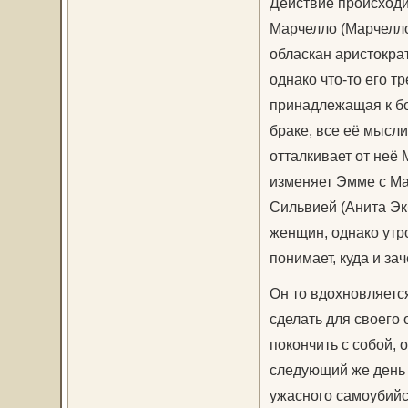
Действие происходи
Марчелло (Марчелло
обласкан аристократ
однако что-то его т
принадлежащая к бо
браке, все её мысл
отталкивает от неё 
изменяет Эмме с Ма
Сильвией (Анита Экб
женщин, однако утр
понимает, куда и зач
Он то вдохновляетс
сделать для своего 
покончить с собой, о
следующий же день 
ужасного самоубийс