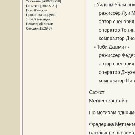
Уважение:
[+30213/-28]
«Уильям Уильсон
Позитив:
[+5847/-31]
Пол:
Женский
режиссёр Луи М
Провел на форуме:
1 год 9 месяцев
автор сценария Л
Последний визит:
Сегодня 15:29:37
оператор Тонино
композитор Диег
«Тоби Даммит»
режиссёр Федери
автор сценария Ф
оператор Джузеп
композитор Нино
Сюжет
Метценгерштейн
По мотивам одноимё
Фредерика Метценге
влюбляется в своег