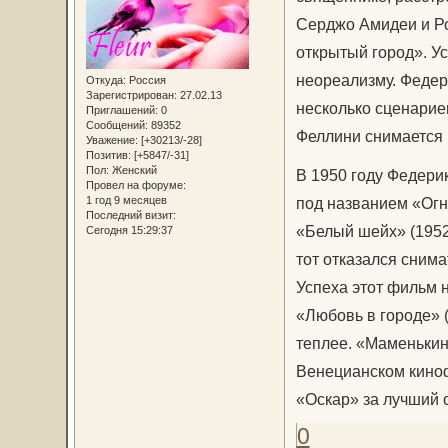
Серджо Амидеи и Ро
открытый город». У
неореализму. Федер
Откуда:
Россия
Зарегистрирован
: 27.02.13
несколько сценарие
Приглашений:
0
Сообщений:
89352
Феллини снимается 
Уважение:
[+30213/-28]
Позитив:
[+5847/-31]
Пол:
Женский
В 1950 году Федери
Провел на форуме:
под названием «Огн
1 год 9 месяцев
Последний визит:
«Белый шейх» (1952
Сегодня 15:29:37
тот отказался сним
Успеха этот фильм 
«Любовь в городе» 
теплее. «Маменьки
Венецианском кино
«Оскар» за лучший 
0