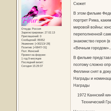
Сюжет
В этом фильме Феде
портрет Рима, каким
мировой войны: юно
Откуда:
Россия
Зарегистрирован
: 27.02.13
переполненной самы
Приглашений:
0
Сообщений:
89352
знакомство героя (в
Уважение:
[+30213/-28]
«Вечным городом»
Позитив:
[+5847/-31]
Пол:
Женский
Провел на форуме:
В фильме представл
1 год 9 месяцев
Последний визит:
поэтому сложно опр
Сегодня 15:29:37
Феллини снят в док
Награды и номинац
Награды
1972 Каннский ки
Технический Гран