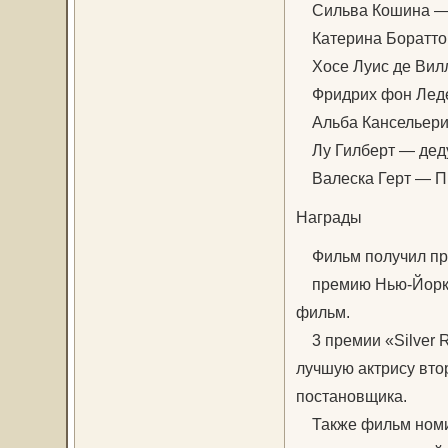
Сильва Кошина —
Катерина Боратто 
Хосе Луис де Вилл
Фридрих фон Леде
Альба Кансельери 
Лу Гилберт — дед
Валеска Герт — П
Награды
Фильм получил пре
премию Нью-Йоркск
фильм.
3 премии «Silver R
лучшую актрису втор
постановщика.
Также фильм номин