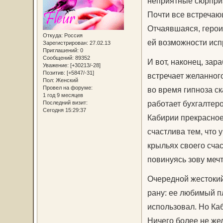
неприятные сюрприз
Почти все встречаю
Отчаявшаяся, герои
Откуда:
Россия
ей возможности исп
Зарегистрирован
: 27.02.13
Приглашений:
0
Сообщений:
89352
И вот, наконец, за
Уважение:
[+30213/-28]
Позитив:
[+5847/-31]
встречает желанного
Пол:
Женский
Провел на форуме:
во время гипноза с
1 год 9 месяцев
работает бухгалтеро
Последний визит:
Сегодня 15:29:37
Кабирии прекрасное
счастлива тем, что 
крыльях своего счас
повинуясь зову меч
Очередной жестокий
рану: ее любимый пл
использовал. Но Каб
Ничего более не же