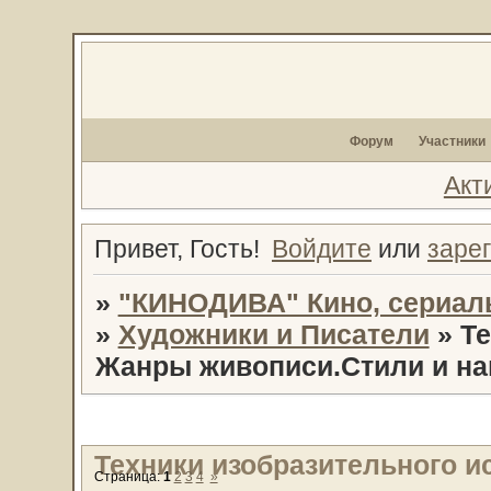
Форум
Участники
Акт
Привет, Гость!
Войдите
или
заре
»
"КИНОДИВА" Кино, сериал
»
Художники и Писатели
»
Те
Жанры живописи.Стили и н
Техники изобразительного и
Страница:
1
2
3
4
»