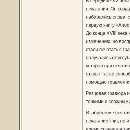
В середине XV века
печатания. Он созда
набирались слова, с
первую книгу «Апос
До конца XVIII века
изменению, но восп
стали печатать с г
получались от углуб
которая при печати
открыт также спосо
помощью травления 
Резцовая гравюра и
тонкими и сложными 
Изобретение печати 
печатание книг, но 
время создается та