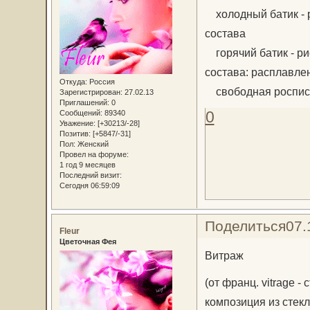
холодный батик - р
состава
горячий батик - ри
состава: расплавле
Откуда:
Россия
свободная роспис
Зарегистрирован
: 27.02.13
Приглашений:
0
0
Сообщений:
89340
Уважение:
[+30213/-28]
Позитив:
[+5847/-31]
Пол:
Женский
Провел на форуме:
1 год 9 месяцев
Последний визит:
Сегодня 06:59:09
Поделиться
07.
Fleur
Цветочная Фея
Витраж
(от франц. vitrage 
композиция из стекл