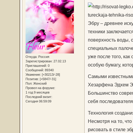
Эбру – древнее иску
техники заключается
поверхность воды, о
специальных палоче
уже после того, как
Откуда:
Россия
Зарегистрирован
: 27.02.13
особую бумагу, кото
Приглашений:
0
Сообщений:
89340
Уважение:
[+30213/-28]
Самыми известными
Позитив:
[+5847/-31]
Пол:
Женский
Хезарфена Эдхем Э
Провел на форуме:
Большинство совре
1 год 9 месяцев
Последний визит:
себя последовател
Сегодня 06:59:09
Технология создани
Несмотря на то, что
рисовать в стиле эб