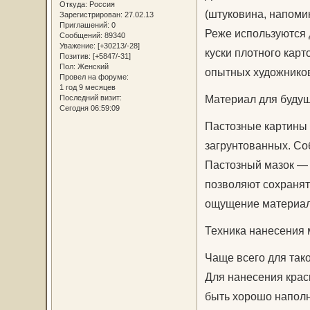
Откуда:
Россия
(штуковина, напоми
Зарегистрирован
: 27.02.13
Приглашений:
0
Реже используются 
Сообщений:
89340
Уважение:
[+30213/-28]
куски плотного карт
Позитив:
[+5847/-31]
Пол:
Женский
опытных художнико
Провел на форуме:
1 год 9 месяцев
Материал для буду
Последний визит:
Сегодня 06:59:09
Пастозные картины 
загрунтованных. Соб
Пастозный мазок — 
позволяют сохранят
ощущение материаль
Техника нанесения 
Чаще всего для так
Для нанесения крас
быть хорошо наполн