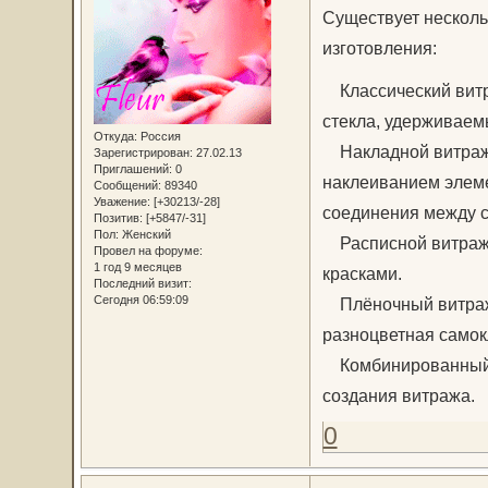
Существует нескольк
изготовления:
Классический витра
стекла, удерживаем
Откуда:
Россия
Накладной витраж -
Зарегистрирован
: 27.02.13
Приглашений:
0
наклеиванием элеме
Сообщений:
89340
Уважение:
[+30213/-28]
соединения между с
Позитив:
[+5847/-31]
Пол:
Женский
Расписной витраж -
Провел на форуме:
1 год 9 месяцев
красками.
Последний визит:
Сегодня 06:59:09
Плёночный витраж -
разноцветная самок
Комбинированный в
создания витража.
0