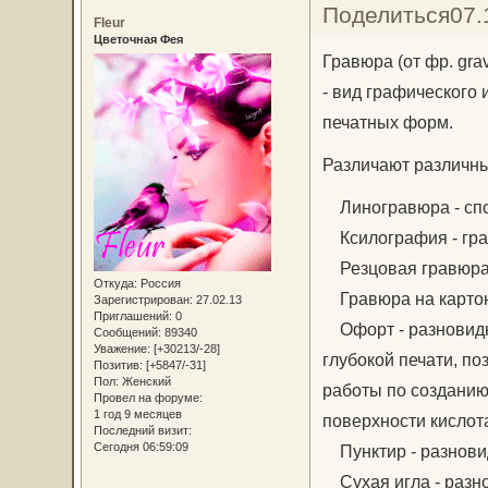
Поделиться
07.
Fleur
Цветочная Фея
Гравюра (от фр. gra
- вид графического
печатных форм.
Различают различн
Линогравюра - спо
Ксилография - гра
Резцовая гравюра, 
Откуда:
Россия
Гравюра на карто
Зарегистрирован
: 27.02.13
Приглашений:
0
Офорт - разновидно
Сообщений:
89340
Уважение:
[+30213/-28]
глубокой печати, п
Позитив:
[+5847/-31]
Пол:
Женский
работы по созданию
Провел на форуме:
1 год 9 месяцев
поверхности кислот
Последний визит:
Сегодня 06:59:09
Пунктир - разновид
Сухая игла - разно