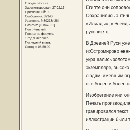
Откуда:
Россия
Египте они сопрово
Зарегистрирован
: 27.02.13
Приглашений:
0
Сохранились античн
Сообщений:
89340
Уважение:
[+30213/-28]
«Илиады», «Энеиды»
Позитив:
[+5847/-31]
Пол:
Женский
рукописях.
Провел на форуме:
1 год 9 месяцев
В Древней Руси уже
Последний визит:
Сегодня 06:59:09
(«Остромирово еван
украшались золотом,
экземпляре, высоко
людям, имевшим огр
все более и более н
Изобретение книгопе
Печать производила
гравировался текст
иллюстрации были та