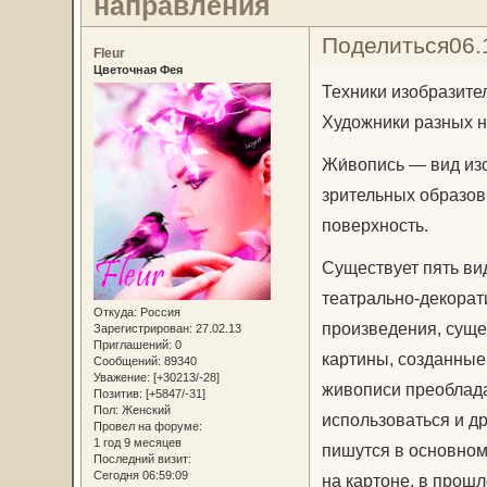
направления
Поделиться
06.
Fleur
Цветочная Фея
Техники изобразите
Художники разных 
Жи́вопись — вид из
зрительных образов
поверхность.
Существует пять ви
театрально-декорат
Откуда:
Россия
произведения, суще
Зарегистрирован
: 27.02.13
Приглашений:
0
картины, созданные 
Сообщений:
89340
Уважение:
[+30213/-28]
живописи преоблада
Позитив:
[+5847/-31]
Пол:
Женский
использоваться и др
Провел на форуме:
1 год 9 месяцев
пишутся в основном 
Последний визит:
Сегодня 06:59:09
на картоне, в прош