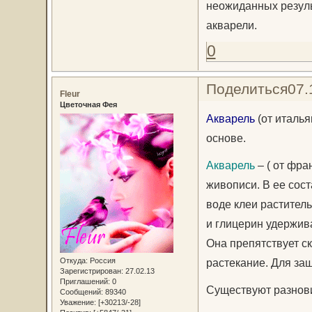
неожиданных резуль
акварели.
0
Поделиться
07.
Fleur
Цветочная Фея
Акварель
(от италья
основе.
Акварель
– ( от фра
живописи. В ее сост
воде клеи растител
и глицерин удержив
Она препятствует ск
Откуда:
Россия
растекание. Для защ
Зарегистрирован
: 27.02.13
Приглашений:
0
Существуют разнови
Сообщений:
89340
Уважение:
[+30213/-28]