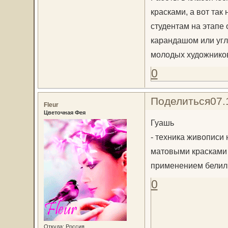
красками, а вот так
студентам на этапе
карандашом или угл
молодых художников
0
Поделиться
07.
Fleur
Цветочная Фея
Гуашь
- техника живописи 
матовыми красками 
применением белил 
0
Откуда:
Россия