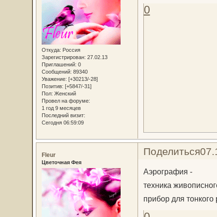
0
Откуда:
Россия
Зарегистрирован
: 27.02.13
Приглашений:
0
Сообщений:
89340
Уважение:
[+30213/-28]
Позитив:
[+5847/-31]
Пол:
Женский
Провел на форуме:
1 год 9 месяцев
Последний визит:
Сегодня 06:59:09
Поделиться
07.
Fleur
Цветочная Фея
Аэрография -
техника живописног
прибор для тонкого
0