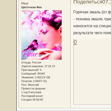
Поделиться
07.
Fleur
Цветочная Фея
Горячая эмаль (от фр
- техника эмали, п
наносится на специ
результате чего поя
0
Откуда:
Россия
Зарегистрирован
: 27.02.13
Приглашений:
0
Сообщений:
89340
Уважение:
[+30213/-28]
Позитив:
[+5847/-31]
Пол:
Женский
Провел на форуме:
1 год 9 месяцев
Последний визит:
Сегодня 06:59:09