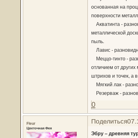
основанная на проц
поверхности металл
Акватинта - разнов
металлической доск
пыль.
Лавис - разновидн
Меццо-тинто - раз
отличием от других
штрихов и точек, а 
Мягкий лак - разно
Резерваж - разнов
0
Поделиться
07.
Fleur
Цветочная Фея
Эбру – древняя ту