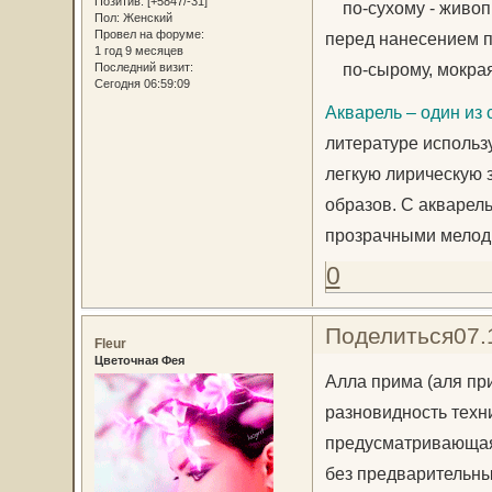
Позитив:
[+5847/-31]
по-сухому - живопи
Пол:
Женский
Провел на форуме:
перед нанесением 
1 год 9 месяцев
по-сырому, мокрая 
Последний визит:
Сегодня 06:59:09
Акварель – один из
литературе использу
легкую лирическую з
образов. С акварел
прозрачными мелод
0
Поделиться
07.
Fleur
Цветочная Фея
Алла прима (аля при
разновидность техн
предусматривающая 
без предварительны