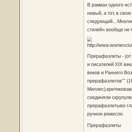
В рамках одного ис
новый, а тот, в сво
следующий... Многи
стилей» вообще не 
Прерафаэлиты - (от 
и писателей XIX ве
веков и Раннего Во
прерафаэлитов"" (184
Миллес),критиковав
соединяли скрупуле
прерафаэлитыво гла
ручное ремесло.
Прерафаэлиты