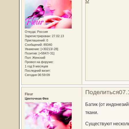
Откуда:
Россия
Зарегистрирован
: 27.02.13
Приглашений:
0
Сообщений:
89340
Уважение:
[+30213/-28]
Позитив:
[+5847/-31]
Пол:
Женский
Провел на форуме:
1 год 9 месяцев
Последний визит:
Сегодня 06:59:09
Поделиться
07.
Fleur
Цветочная Фея
Батик (от индонезийс
ткани.
Существуют несколь