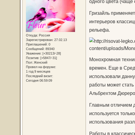
одного цвета (чаще 
Гризайль применяет
интерьеров классиц
рельефа.
Откуда:
Россия
Зарегистрирован
: 27.02.13
Приглашений:
0
Сообщений:
89340
Уважение:
[+30213/-28]
Позитив:
[+5847/-31]
Монохромная техник
Пол:
Женский
Провел на форуме:
времен. Еще в Сред
1 год 9 месяцев
использовали данну
Последний визит:
Сегодня 06:59:09
работы может стать
Альбрехтом Дюреро
Главным отличием да
используется только
использования разли
Работы в классичес