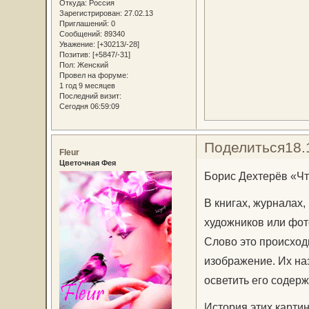
Откуда:
Россия
Зарегистрирован
: 27.02.13
Приглашений:
0
Сообщений:
89340
Уважение:
[+30213/-28]
Позитив:
[+5847/-31]
Пол:
Женский
Провел на форуме:
1 год 9 месяцев
Последний визит:
Сегодня 06:59:09
Поделиться
18.
Fleur
Цветочная Фея
Борис Дехтерёв «Чт
В книгах, журналах,
художников или фот
Слово это происходи
изображение. Их наз
осветить его содер
История этих картин