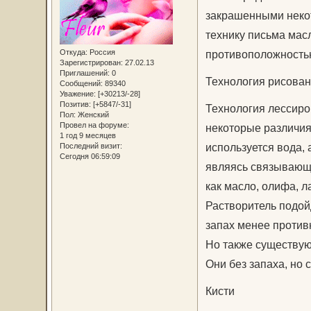
закрашенными некот
технику письма мас
Откуда:
Россия
противоположность
Зарегистрирован
: 27.02.13
Приглашений:
0
Технология рисован
Сообщений:
89340
Уважение:
[+30213/-28]
Позитив:
[+5847/-31]
Технология лессиро
Пол:
Женский
Провел на форуме:
некоторые различия
1 год 9 месяцев
используется вода, 
Последний визит:
Сегодня 06:59:09
являясь связывающ
как масло, олифа, ла
Растворитель подой
запах менее против
Но также существую
Они без запаха, но 
Кисти