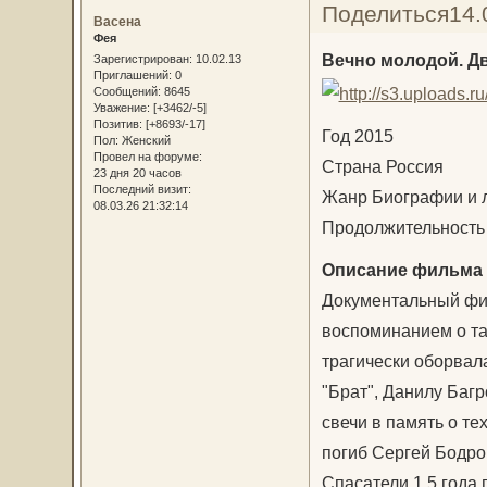
Поделиться
14.
Васена
Фея
Вечно молодой. Д
Зарегистрирован
: 10.02.13
Приглашений:
0
Сообщений:
8645
Уважение:
[+3462/-5]
Позитив:
[+8693/-17]
Год 2015
Пол:
Женский
Провел на форуме:
Страна Россия
23 дня 20 часов
Последний визит:
Жанр Биографии и 
08.03.26 21:32:14
Продолжительность 
Описание фильма
Документальный фил
воспоминанием о та
трагически оборвала
"Брат", Данилу Баг
свечи в память о тех
погиб Сергей Бодро
Спасатели 1,5 года 