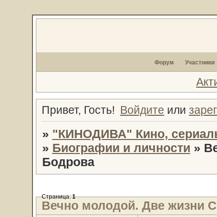
Форум
Участники
Акт
Привет, Гость!
Войдите
или
заре
»
"КИНОДИВА" Кино, сериал
»
Биографии и личности
»
В
Бодрова
Страница:
1
Вечно молодой. Две жизни 