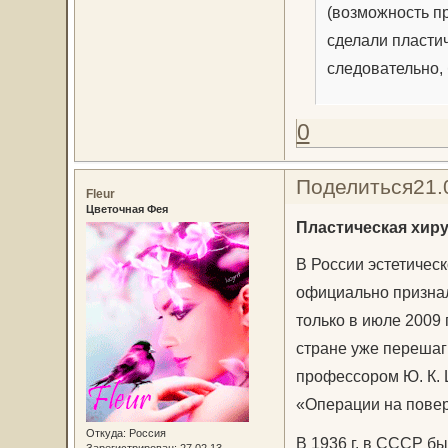
(возможность п
сделали пласти
следовательно,
0
Поделиться
21.
Fleur
Цветочная Фея
Пластическая хиру
В России эстетичес
официально признал
только в июле 2009 
стране уже перешагн
профессором Ю. К. 
«Операции на повер
Откуда:
Россия
В 1936 г. в СССР б
Зарегистрирован
: 27.02.13