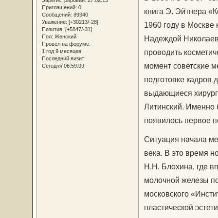
Приглашений:
0
книга Э. Эйтнера «
Сообщений:
89340
Уважение:
[+30213/-28]
1960 году в Москве 
Позитив:
[+5847/-31]
Пол:
Женский
Надеждой Николаевн
Провел на форуме:
проводить косметич
1 год 9 месяцев
Последний визит:
момент советские ме
Сегодня 06:59:09
подготовке кадров 
выдающиеся хирурги
Литинский. Именно 
появилось первое п
Ситуация начала ме
века. В это время 
Н.Н. Блохина, где 
молочной железы по
московского «Инсти
пластической эстет