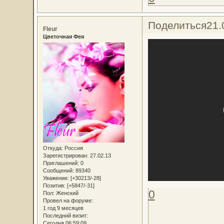
Поделиться
21.
Fleur
Цветочная Фея
Откуда:
Россия
Зарегистрирован
: 27.02.13
Приглашений:
0
Сообщений:
89340
Уважение:
[+30213/-28]
Позитив:
[+5847/-31]
0
Пол:
Женский
Провел на форуме:
1 год 9 месяцев
Последний визит:
Сегодня 06:59:09