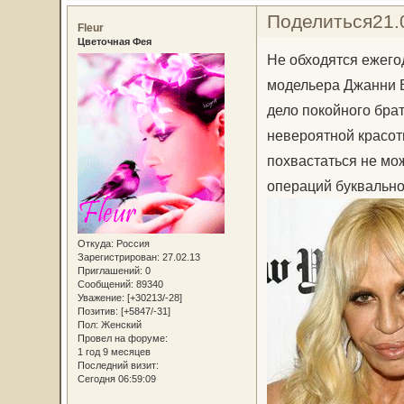
Поделиться
21.
Fleur
Цветочная Фея
Не обходятся ежего
модельера Джанни В
дело покойного бра
невероятной красот
похвастаться не мо
операций буквально 
Откуда:
Россия
Зарегистрирован
: 27.02.13
Приглашений:
0
Сообщений:
89340
Уважение:
[+30213/-28]
Позитив:
[+5847/-31]
Пол:
Женский
Провел на форуме:
1 год 9 месяцев
Последний визит:
Сегодня 06:59:09