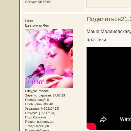
Сегодня 06:59:09
Поделиться
21.
Fleur
Цветочная Фея
Маша Малиновская, 
пластики
Откуда:
Россия
Зарегистрирован
: 27.02.13
Приглашений:
0
Сообщений:
89340
Уважение:
[+30213/-28]
Позитив:
[+5847/-31]
Пол:
Женский
Провел на форуме:
1 год 9 месяцев
Последний визит: