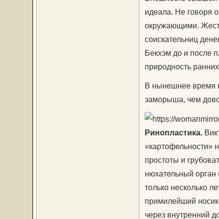
идеала. Не говоря о
окружающими. Жест
соискательниц денег
Бекхэм до и после 
природность ранних
В нынешнее время в
заморыша, чем дово
Ринопластика.
Викт
«картофельности» н
простоты и грубова
нюхательный орган 
только несколько ле
примилейший носик 
через внутренний до