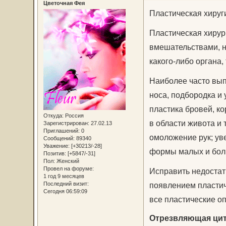
Цветочная Фея
Пластическая хируг
Пластическая хирур
вмешательствами, 
какого-либо органа,
Наиболее часто вып
носа, подбородка и 
пластика бровей, ко
Откуда:
Россия
в области живота и 
Зарегистрирован
: 27.02.13
Приглашений:
0
омоложение рук; ув
Сообщений:
89340
Уважение:
[+30213/-28]
формы малых и бол
Позитив:
[+5847/-31]
Пол:
Женский
Провел на форуме:
Исправить недостат
1 год 9 месяцев
появлением пластиче
Последний визит:
Сегодня 06:59:09
все пластические о
Отрезвляющая цита