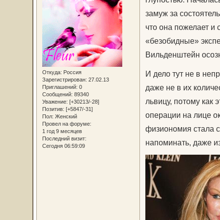
замуж за состоятел
что она пожелает и 
«безобидные» эксп
Вильденштейн осозн
Откуда:
Россия
И дело тут не в не
Зарегистрирован
: 27.02.13
даже не в их количе
Приглашений:
0
Сообщений:
89340
львицу, потому как 
Уважение:
[+30213/-28]
Позитив:
[+5847/-31]
операции на лице о
Пол:
Женский
Провел на форуме:
физиономия стала са
1 год 9 месяцев
Последний визит:
напоминать, даже и
Сегодня 06:59:09