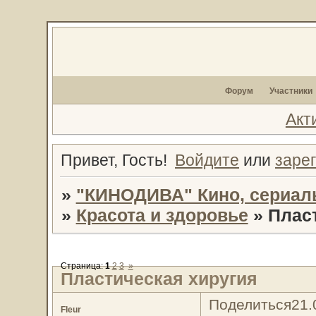
Форум
Участники
Акт
Привет, Гость!
Войдите
или
заре
»
"КИНОДИВА" Кино, сериал
»
Красота и здоровье
»
Плас
Страница:
1
2
3
»
Пластическая хиругия
Поделиться
21.
Fleur