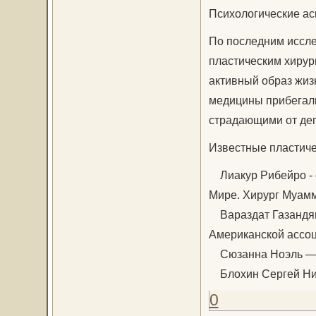
Психологические ас
По последним иссле
пластическим хиру
активный образ жизн
медицины прибегали
страдающими от де
Известные пластиче
Лиакур Рибейро - о
Мире. Хирург Муам
Вараздат Газандян 
Американской ассоц
Сюзанна Ноэль — п
Блохин Сергей Нико
0