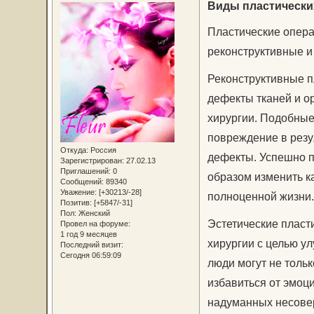
Виды пластически
Пластические опера
реконструктивные и 
Реконструктивные п
дефекты тканей и о
хирургии. Подобные
повреждение в рез
Откуда:
Россия
дефекты. Успешно 
Зарегистрирован
: 27.02.13
Приглашений:
0
образом изменить к
Сообщений:
89340
Уважение:
[+30213/-28]
полноценной жизни.
Позитив:
[+5847/-31]
Пол:
Женский
Эстетические пласт
Провел на форуме:
1 год 9 месяцев
хирургии с целью у
Последний визит:
Сегодня 06:59:09
люди могут не тольк
избавиться от эмоц
надуманных несовер