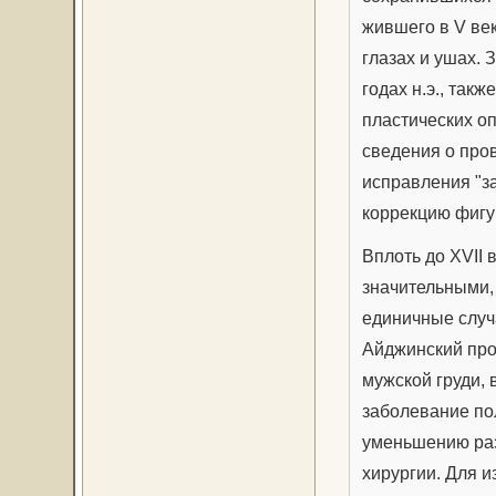
жившего в V ве
глазах и ушах. 
годах н.э., так
пластических о
сведения о про
исправления "з
коррекцию фигу
Вплоть до XVII 
значительными,
единичные случа
Айджинский про
мужской груди, 
заболевание по
уменьшению раз
хирургии. Для 