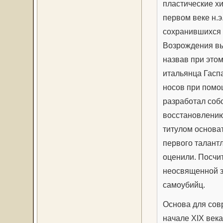
пластические х
первом веке н.
сохранившихся 
Возрождения вы
назвав при этом
итальянца Гасп
носов при помо
разработал соб
восстановлению
титулом основа
первого талантл
оценили. Посчи
неосвященной з
самоубийц.
Основа для сов
начале XIX век