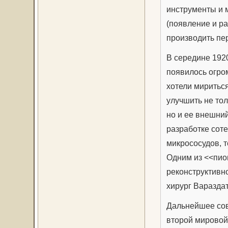
инструменты и 
(появление и р
производить пер
В середине 192
появилось огро
хотели миритьс
улучшить не то
но и ее внешни
разработке соте
микрососудов, т
Одним из <<пио
реконструктивн
хирург Вараздат
Дальнейшее сов
второй мировой