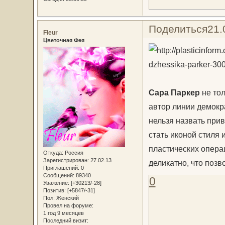
Поделиться
21.
Fleur
Цветочная Фея
Сара Паркер
не то
автор линии демокр
нельзя назвать при
стать иконой стиля
пластических операц
Откуда:
Россия
Зарегистрирован
: 27.02.13
деликатно, что поз
Приглашений:
0
Сообщений:
89340
0
Уважение:
[+30213/-28]
Позитив:
[+5847/-31]
Пол:
Женский
Провел на форуме:
1 год 9 месяцев
Последний визит: