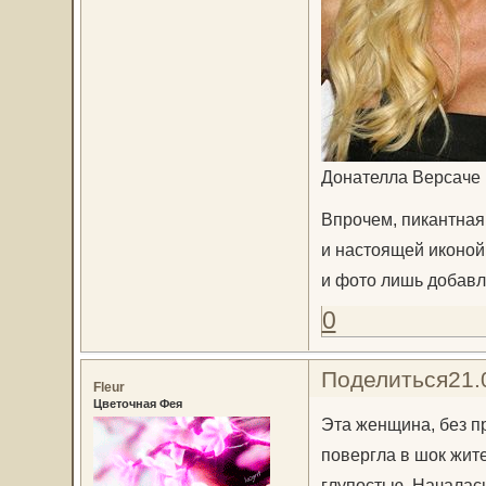
Донателла Версаче
Впрочем, пикантная
и настоящей иконой
и фото лишь добавл
0
Поделиться
21.
Fleur
Цветочная Фея
Эта женщина, без п
повергла в шок жит
глупостью. Началась