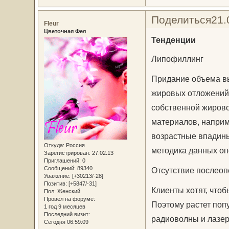
Поделиться
21.
Fleur
Цветочная Фея
Тенденции
Липофиллинг
Придание объема вы
жировых отложений.
собственной жирово
материалов, наприме
возрастные впадины
Откуда:
Россия
методика данных оп
Зарегистрирован
: 27.02.13
Приглашений:
0
Сообщений:
89340
Отсутствие послео
Уважение:
[+30213/-28]
Позитив:
[+5847/-31]
Клиенты хотят, что
Пол:
Женский
Провел на форуме:
Поэтому растет поп
1 год 9 месяцев
Последний визит:
радиоволны и лазер
Сегодня 06:59:09