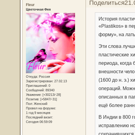
Поделиться
21.
Fleur
Цветочная Фея
История пласти
«Plastikos» в п
форму», на лат
Эти слова лучш
пластические х
периода, когда 
внешности чело
Откуда:
Россия
(1600 до н. э.) 
Зарегистрирован
: 27.02.13
Приглашений:
0
операций. Можн
Сообщений:
89340
Уважение:
[+30213/-28]
описанных в пап
Позитив:
[+5847/-31]
Пол:
Женский
ещё более ранню
Провел на форуме:
1 год 9 месяцев
В Индии в 800 г
Последний визит:
Сегодня 06:59:09
исправлению нос
сохранившихся 