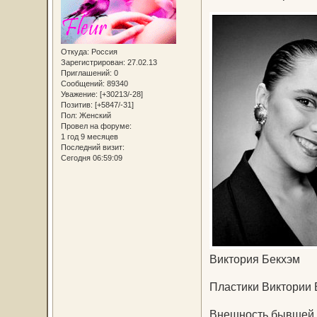
Откуда:
Россия
Зарегистрирован
: 27.02.13
Приглашений:
0
Сообщений:
89340
Уважение:
[+30213/-28]
Позитив:
[+5847/-31]
Пол:
Женский
Провел на форуме:
1 год 9 месяцев
Последний визит:
Сегодня 06:59:09
Виктория Бекхэм
Пластики Виктории 
Внешность бывшей п