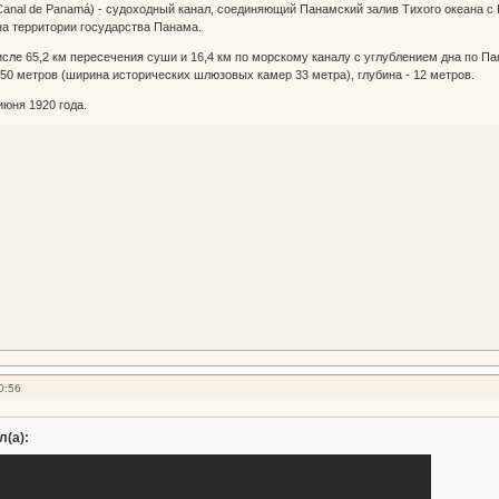
Canal de Panamá) - судоходный канал, соединяющий Панамский залив Тихого океана с
а территории государства Панама.
числе 65,2 км пересечения суши и 16,4 км по морскому каналу с углублением дна по П
150 метров (ширина исторических шлюзовых камер 33 метра), глубина - 12 метров.
юня 1920 года.
0:56
л(а):