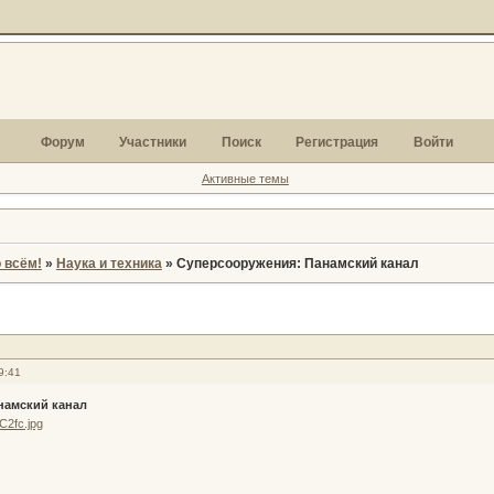
Форум
Участники
Поиск
Регистрация
Войти
Активные темы
 всём!
»
Наука и техника
»
Суперсооружения: Панамский канал
9:41
намский канал