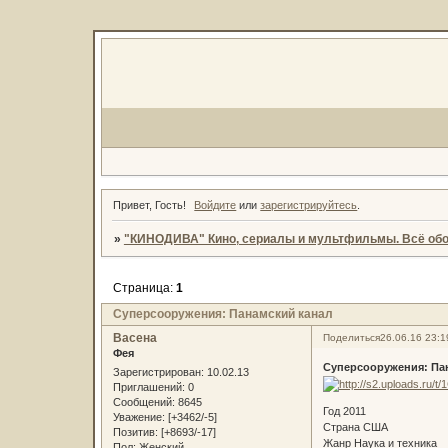
Привет, Гость!
Войдите
или
зарегистрируйтесь
.
»
"КИНОДИВА" Кино, сериалы и мультфильмы. Всё обо
Страница:
1
Суперсооружения: Панамский канал
Васена
Поделиться
26.06.16 23:1
Фея
Суперсооружения: Па
Зарегистрирован
: 10.02.13
Приглашений:
0
Сообщений:
8645
Год 2011
Уважение:
[+3462/-5]
Страна США
Позитив:
[+8693/-17]
Жанр Наука и техника
Пол:
Женский