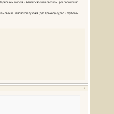
 Карибским морем и Атлантическим океаном, расположен на
анамской и Лимонской бухтам (для прохода судов к глубокой
3