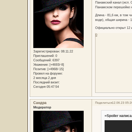
Панамский канал (исп. 
Панамском перешейке н
Длина - 81,6 км, в том 
воде), общая ширина - 
Официально открыт 12 и
0
Зарегистрирован
: 08.11.22
Приглашений:
0
Сообщений:
6397
Уважение:
[+4693/-8]
Позитив:
[+4968/-15]
Провел на форуме:
2 месяца 2 дня
Последний визит:
Сегодня 05:47:54
Сандра
Поделиться
12.06.23 05:2
Модератор
=Spoiler написа