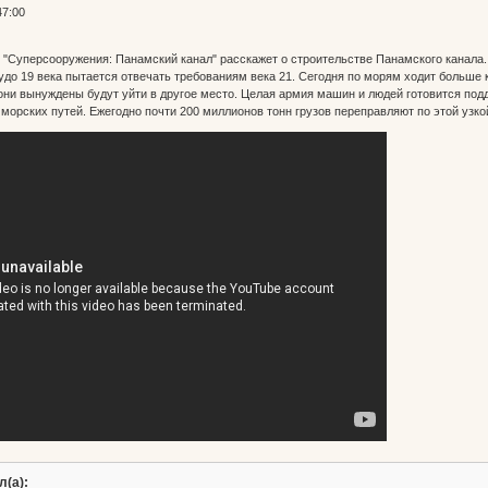
47:00
Суперсооружения: Панамский канал" расскажет о строительстве Панамского канала.
чудо 19 века пытается отвечать требованиям века 21. Сегодня по морям ходит больше 
 они вынуждены будут уйти в другое место. Целая армия машин и людей готовится под
морских путей. Ежегодно почти 200 миллионов тонн грузов переправляют по этой узко
л(а):