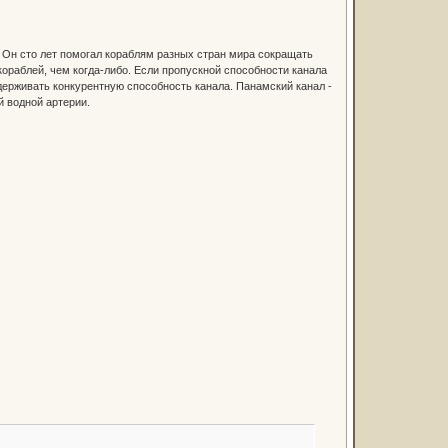
 Он сто лет помогал кораблям разных стран мира сокращать
кораблей, чем когда-либо. Если пропускной способности канала
держивать конкурентную способность канала. Панамский канал -
й водной артерии.