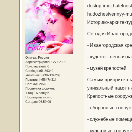
Историко-архитекту
Сегодня Ивангородс
- Ивангородская кре
- художественная ка
Откуда:
Россия
Зарегистрирован
: 27.02.13
Приглашений:
0
- музей крепостей.
Сообщений:
89340
Уважение:
[+30213/-28]
Самым приоритетны
Позитив:
[+5847/-31]
Пол:
Женский
уникальный памятник
Провел на форуме:
1 год 9 месяцев
Крепостные сооруже
Последний визит:
Сегодня 06:59:09
- оборонные сооруже
- служебные помеще
- культовые сооруже