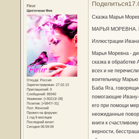
Поделиться
17.
Fleur
Цветочная Фея
Сказка Марья Море
МАРЬЯ МОРЕВНА. Ру
Иллюстрации Ивана 
Марья Моревна - д
сказка в обработке 
всех и не перечисл
воительницу Марью 
Откуда:
Россия
Зарегистрирован
: 27.02.13
Баба Яга, говорящи
Приглашений:
0
Сообщений:
89340
помогающие Ивану-ц
Уважение:
[+30213/-28]
Позитив:
[+5847/-31]
его при помощи мер
Пол:
Женский
Провел на форуме:
неожиданные поворо
1 год 9 месяцев
книги к счастливому
Последний визит:
Сегодня 06:59:09
верности, бесстраши