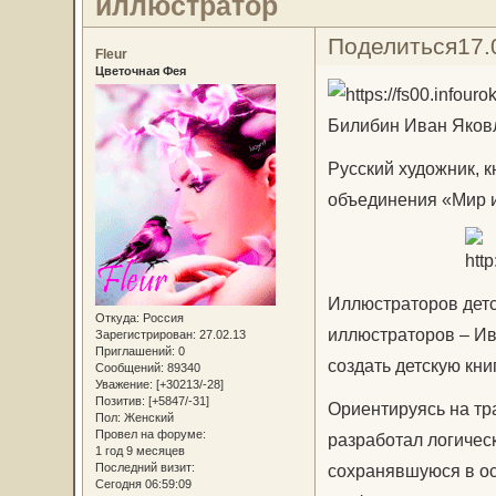
иллюстратор
Поделиться
17.
Fleur
Цветочная Фея
Билибин Иван Яков
Русский художник, 
объединения «Мир и
Иллюстраторов детс
Откуда:
Россия
иллюстраторов – Ив
Зарегистрирован
: 27.02.13
Приглашений:
0
создать детскую кни
Сообщений:
89340
Уважение:
[+30213/-28]
Позитив:
[+5847/-31]
Ориентируясь на тр
Пол:
Женский
Провел на форуме:
разработал логичес
1 год 9 месяцев
сохранявшуюся в ос
Последний визит:
Сегодня 06:59:09