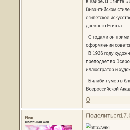
в Каире. В Египте Б
Византийском стиле 
египетское искусств
древнего Египта.
С годами он примир
оформлении советск
В 1936 году художн
преподаёт во Всеро
иллюстратор и худо
Билибин умер в бло
Всероссийской Акад
0
Поделиться
17.
Fleur
Цветочная Фея