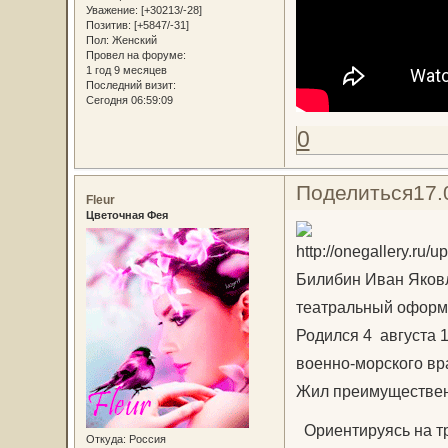
Уважение:
[+30213/-28]
Позитив:
[+5847/-31]
Пол:
Женский
Провел на форуме:
1 год 9 месяцев
Последний визит:
Сегодня 06:59:09
0
Поделиться
17.
Fleur
Цветочная Фея
Билибин Иван Яковл
театральный оформ
Родился 4 августа 1
военно-морского вр
Жил преимущественн
Ориентируясь на тр
Откуда:
Россия