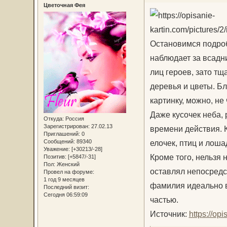
Цветочная Фея
Остановимся подроб
наблюдает за всадн
лиц героев, зато тщ
деревья и цветы. Б
картинку, можно, не
Даже кусочек неба,
Откуда:
Россия
Зарегистрирован
: 27.02.13
времени действия. 
Приглашений:
0
Сообщений:
89340
елочек, птиц и лоша
Уважение:
[+30213/-28]
Кроме того, нельзя 
Позитив:
[+5847/-31]
Пол:
Женский
оставлял непосредст
Провел на форуме:
1 год 9 месяцев
фамилия идеально в
Последний визит:
Сегодня 06:59:09
частью.
Источник:
https://op