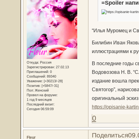
=Spoiler напи
“Илья Муромец и Св
Билибин Иван Яковл
иллюстрациями к ру
Откуда:
Россия
В последние годы с
Зарегистрирован
: 27.02.13
Водовозова Н. В. “С
Приглашений:
0
Сообщений:
89340
издание вошла прек
Уважение:
[+30213/-28]
Позитив:
[+5847/-31]
Святогор”, нарисов
Пол:
Женский
Провел на форуме:
оригинальный эскиз 
1 год 9 месяцев
Последний визит:
https://opisanie-kart
Сегодня 06:59:09
0
Поделиться
09.
Fleur