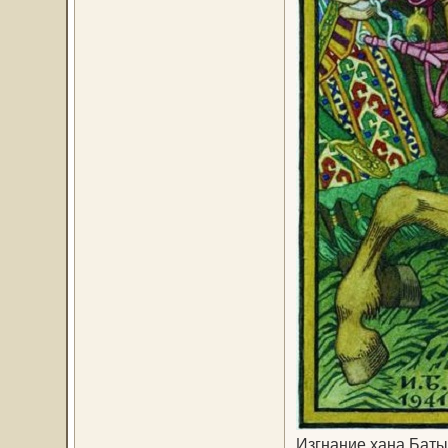
Изгнание хана Баты