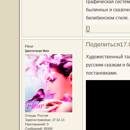
графическая систем
былинных и сказочн
билибинском стиле.
0
Поделиться
17.
Fleur
Цветочная Фея
Художественный тал
русским сказкам и 
постановками.
Откуда:
Россия
Зарегистрирован
: 27.02.13
Приглашений:
0
Сообщений:
89340