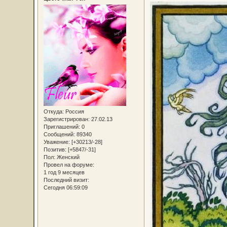
Откуда:
Россия
Зарегистрирован
: 27.02.13
Приглашений:
0
Сообщений:
89340
Уважение:
[+30213/-28]
Позитив:
[+5847/-31]
Пол:
Женский
Провел на форуме:
1 год 9 месяцев
Последний визит:
Сегодня 06:59:09