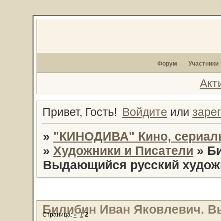
Форум
Участники
Акт
Привет, Гость!
Войдите
или
заре
»
"КИНОДИВА" Кино, сериал
»
Художники и Писатели
»
Б
Выдающийся русский худож
Билибин Иван Яковлевич. В
Страница:
«
1
2