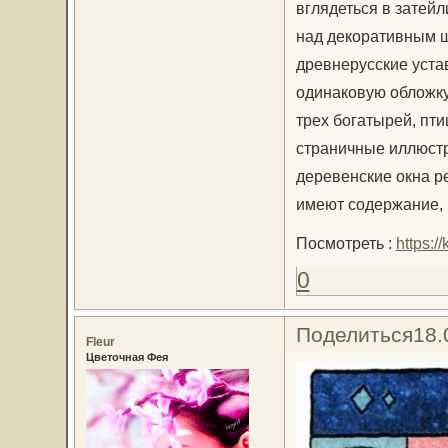
вглядеться в затейл
над декоративным 
древнерусские устав
одинаковую обложку
трех богатырей, пт
страничные иллюст
деревенские окна р
имеют содержание,
Посмотреть :
https:/
0
Поделиться
18.
Fleur
Цветочная Фея