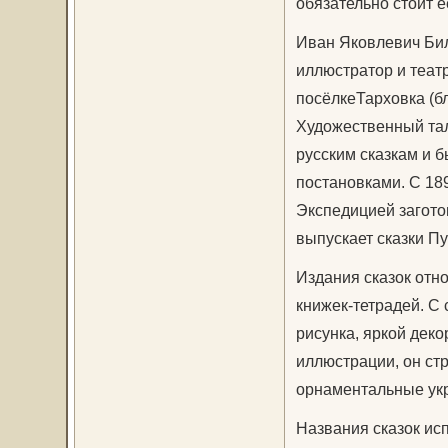
обязательно стоит е
Иван Яковлевич Бил
иллюстратор и театр
посёлкеТарховка (бл
Художественный тал
русским сказкам и 
постановками. С 189
Экспедицией загото
выпускает сказки П
Издания сказок отн
книжек-тетрадей. С
рисунка, яркой дек
иллюстрации, он ст
орнаментальные укр
Названия сказок ис