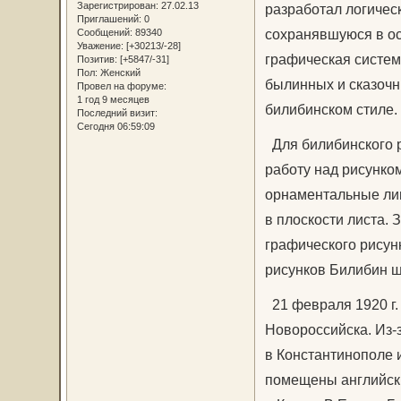
Зарегистрирован
: 27.02.13
разработал логичес
Приглашений:
0
сохранявшуюся в ос
Сообщений:
89340
Уважение:
[+30213/-28]
графическая систем
Позитив:
[+5847/-31]
Пол:
Женский
былинных и сказочн
Провел на форуме:
1 год 9 месяцев
билибинском стиле.
Последний визит:
Сегодня 06:59:09
Для билибинского р
работу над рисунко
орнаментальные лин
в плоскости листа.
графического рисун
рисунков Билибин щ
21 февраля 1920 г.
Новороссийска. Из-
в Константинополе и
помещены английски