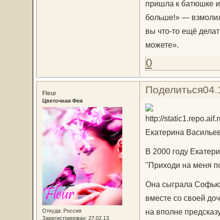
пришла к батюшке и
больше!» — взмолил
вы что-то ещё дела
можете».
0
Поделиться
04.
Fleur
Цветочная Фея
Екатерина Васильев
В 2000 году Екатер
"Приходи на меня п
Она сыграла Софью 
вместе со своей до
на вполне предсказ
Откуда:
Россия
Зарегистрирован
: 27.02.13