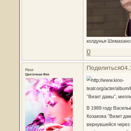
колдунья Шемаханск
0
Поделиться
04.
Fleur
Цветочная Фея
"Визит дамы", милл
В 1989 году Василь
Козакова "Визит да
вернувшейся через 