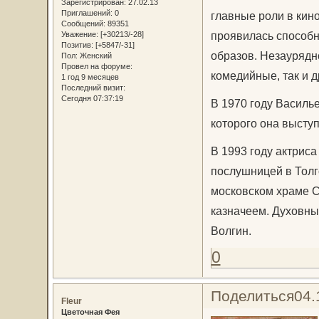
Зарегистрирован
: 27.02.13
Приглашений:
0
главные роли в кин
Сообщений:
89351
проявилась способн
Уважение:
[+30213/-28]
Позитив:
[+5847/-31]
образов. Незаурядн
Пол:
Женский
Провел на форуме:
комедийные, так и 
1 год 9 месяцев
Последний визит:
Сегодня 07:37:19
В 1970 году Василь
которого она выступ
В 1993 году актриса
послушницей в Толгс
московском храме 
казначеем. Духовны
Волгин.
0
Поделиться
04.
Fleur
Цветочная Фея