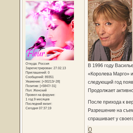
Откуда:
Россия
В 1996 году Василь
Зарегистрирован
: 27.02.13
Приглашений:
0
«Королева Марго» и
Сообщений:
89351
следующий год появ
Уважение:
[+30213/-28]
Позитив:
[+5847/-31]
Продолжает активно
Пол:
Женский
Провел на форуме:
1 год 9 месяцев
После прихода к ве
Последний визит:
Сегодня 07:37:19
Разрешение на съем
спрашивает у своего
0