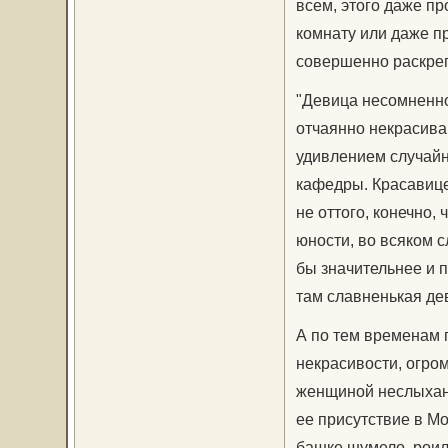
всем, этого даже пр
комнату или даже пр
совершенно раскре
"Девица несомненно
отчаянно некрасива,
удивлением случайн
кафедры. Красавицей
не оттого, конечно,
юности, во всяком с
бы значительнее и п
там славненькая дев
А по тем временам 
некрасивости, огром
женщиной неслыханн
ее присутствие в Мо
башке шумело, роил