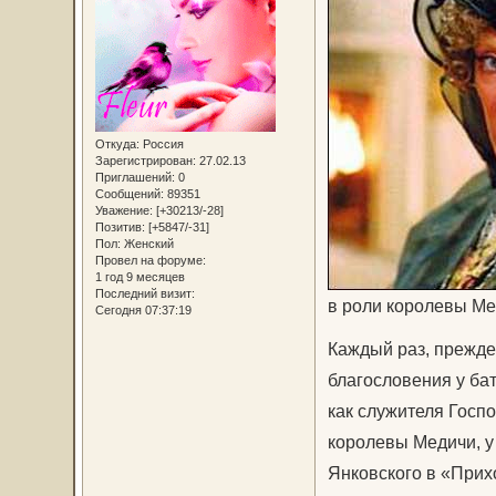
Откуда:
Россия
Зарегистрирован
: 27.02.13
Приглашений:
0
Сообщений:
89351
Уважение:
[+30213/-28]
Позитив:
[+5847/-31]
Пол:
Женский
Провел на форуме:
1 год 9 месяцев
Последний визит:
в роли королевы М
Сегодня 07:37:19
Каждый раз, прежде
благословения у бат
как служителя Госпо
королевы Медичи, у
Янковского в «Прихо