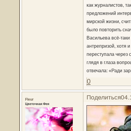
как журналистов, та
предложений интерв
мирской жизни, счит
было повторить сна
Васильева всё-таки 
антрепризой, хотя и
переступала через с
глядя в глаза вопр
отвечала: «Ради зар
0
Поделиться
04.
Fleur
Цветочная Фея