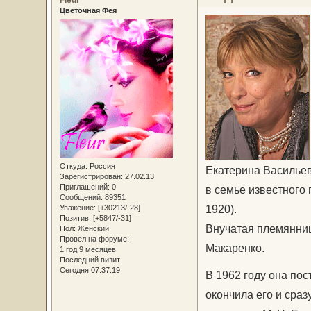
Fleur
Цветочная Фея
Откуда:
Россия
Екатерина Васильева
Зарегистрирован
: 27.02.13
Приглашений:
0
в семье известного
Сообщений:
89351
1920).
Уважение:
[+30213/-28]
Позитив:
[+5847/-31]
Внучатая племянниц
Пол:
Женский
Провел на форуме:
Макаренко.
1 год 9 месяцев
Последний визит:
Сегодня 07:37:19
В 1962 году она пос
окончила его и сраз