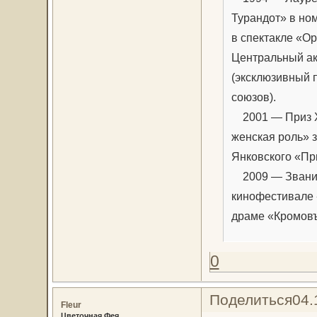
Турандот» в но
в спектакле «О
Центральный ак
(эксклюзивный 
союзов).
2001 — Приз X
женская роль» 
Янковского «Пр
2009 — Звание 
кинофестивале 
драме «Кромов
0
Поделиться
04.
Fleur
Цветочная Фея