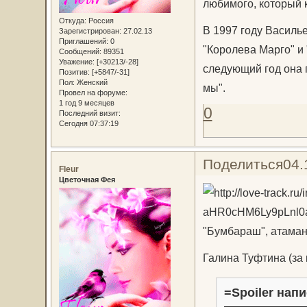
любимого, который к
Откуда:
Россия
В 1997 году Василь
Зарегистрирован
: 27.02.13
Приглашений:
0
"Королева Марго" и
Сообщений:
89351
Уважение:
[+30213/-28]
следующий год она 
Позитив:
[+5847/-31]
Пол:
Женский
мы".
Провел на форуме:
1 год 9 месяцев
0
Последний визит:
Сегодня 07:37:19
Поделиться
04.
Fleur
Цветочная Фея
"Бумбараш", атаман
Галина Туфтина (за
=Spoiler напи