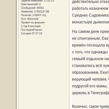
Зарегистрирован
: 27.02.13
действительно отка
Приглашений:
0
работать казначеем
Сообщений:
89351
Уважение:
[+30213/-28]
Средних Садовниках
Позитив:
[+5847/-31]
Пол:
Женский
монастыре дьяконо
Провел на форуме:
1 год 9 месяцев
Последний визит:
На самом деле прев
Сегодня 07:37:19
не спонтанным. Ека
времён посещала хр
с того, что однажды
семьёй отдыхали на
становилось всё ху
образованием, Екат
верующий человек. 
подругой его мамы. 
церковь в Телеграф
Конечно, такое пре