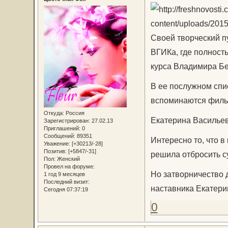
Своей творческий п
ВГИКа, где полност
курса Владимира Бе
В ее послужном спи
вспоминаются филь
Откуда:
Россия
Екатерина Васильев
Зарегистрирован
: 27.02.13
Приглашений:
0
Сообщений:
89351
Интересно то, что в
Уважение:
[+30213/-28]
Позитив:
[+5847/-31]
решила отбросить с
Пол:
Женский
Провел на форуме:
Но затворничество д
1 год 9 месяцев
Последний визит:
наставника Екатери
Сегодня 07:37:19
0