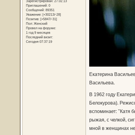
Зарегистрирован
: 27.02.13
Приглашений:
0
Сообщений:
89351
Уважение:
[+30213/-28]
Позитив:
[+5847/-31]
Пол:
Женский
Провел на форуме:
1 год 9 месяцев
Последний визит:
Сегодня 07:37:19
Екатерина Васильев
Васильева.
В 1962 году Екатер
Белокурова). Режис
вспоминает: "Катя б
рыжая, с челкой, си
мной в женщинах не