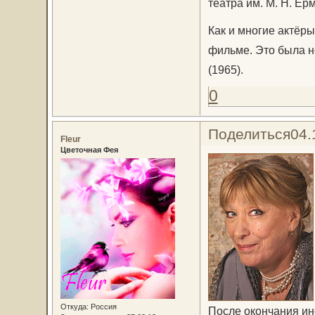
театра им. М. Н. Ер
Как и многие актёры
фильме. Это была н
(1965).
0
Поделиться
04.
Fleur
Цветочная Фея
Откуда:
Россия
После окончания ин