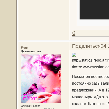
0
Поделиться
04.
Fleur
Цветочная Фея
Фото: wwwrussianlo
Несмотря постперес
постоянно зазывали 
предложений. А в 19
монастырь. «Да это
коллеги. Каково же 
Откуда:
Россия