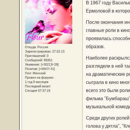
В 1967 году Василье
Ермоловой в которо
После окончания ин
главные роли в кино
проявилась способн
образов.
Откуда:
Россия
Зарегистрирован
: 27.02.13
Приглашений:
0
Наиболее раскрылся
Сообщений:
89351
Уважение:
[+30213/-28]
разглядели в ней та
Позитив:
[+5847/-31]
Пол:
Женский
на драматические р
Провел на форуме:
сыграла в кино мног
1 год 9 месяцев
Последний визит:
всего это были роли
Сегодня 07:37:19
фильма "Бумбараш",
музыкальной комед
Среди других ролей
голова у дятла", "К