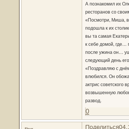
А познакомил их Ол
ресторанов со свои
«Посмотри, Миша, в
подошла к их столик
вы та самая Екатер
к себе домой, где… 
после ужина он… ушё
следующий день его
«Поздравляю с днём
влюбился. Он обожа
актрис советского 
возвышенную любов
развод.
0
Поделиться
04.