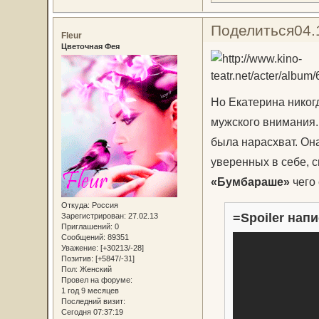
Поделиться
04.
Fleur
Цветочная Фея
Но Екатерина никогд
мужского внимания.
была нарасхват. Она
уверенных в себе, 
«Бумбараше»
чего 
Откуда:
Россия
=Spoiler напи
Зарегистрирован
: 27.02.13
Приглашений:
0
Сообщений:
89351
Уважение:
[+30213/-28]
Позитив:
[+5847/-31]
Пол:
Женский
Провел на форуме:
1 год 9 месяцев
Последний визит:
Сегодня 07:37:19