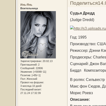
Поделиться
14.
Инь-Янь
Воительница
Судья Дредд
(Judge Dredd)
Год: 1995
Производство: С
Режиссер: Дэнни К
Продюсеры: Charles
Зарегистрирован
: 20.02.13
Сценарий: Джон Ваг
Приглашений:
2
Сообщений:
22806
Биддл Композиторы
Уважение:
[+5698/-11]
Позитив:
[+85/-1]
В ролях: Сильвестр
Пол:
Женский
Провел на форуме:
Макс фон Сюдов, Да
3 месяца 10 дней
Последний визит:
Морис Роевз
27.11.24 17:32:39
Описание:
В третьем тысячелет