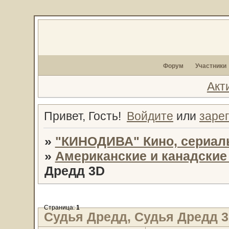
Форум
Участники
Акт
Привет, Гость!
Войдите
или
заре
»
"КИНОДИВА" Кино, сериал
»
Американские и канадски
Дредд 3D
Страница:
1
Судья Дредд, Судья Дредд 