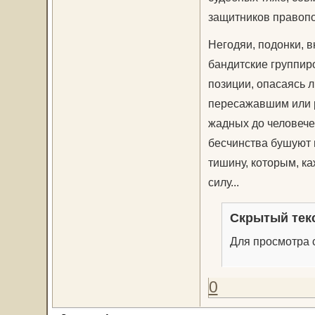
защитников правопо
Негодяи, подонки, 
бандитские группир
позиции, опасаясь 
пересажавшим или р
жадных до человечес
бесчинства бушуют 
тишину, которым, ка
силу...
Скрытый тек
Для просмотра с
0