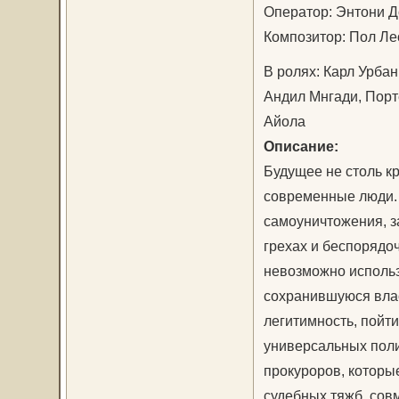
Оператор: Энтони 
Композитор: Пол Л
В ролях: Карл Урбан
Андил Мнгади, Порт
Айола
Описание:
Будущее не столь к
современные люди. 
самоуничтожения, з
грехах и беспорядо
невозможно использ
сохранившуюся влас
легитимность, пойти
универсальных поли
прокуроров, которы
судебных тяжб, сов