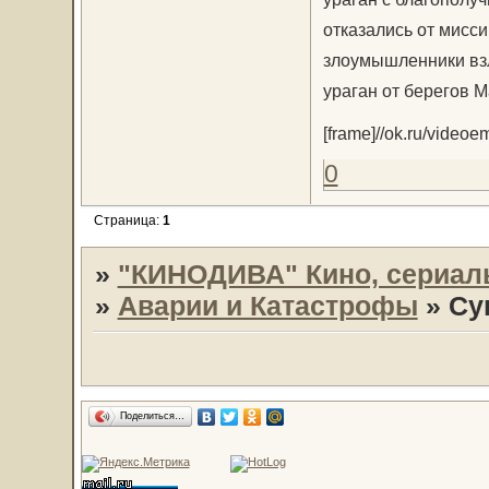
отказались от мисси
злоумышленники вз
ураган от берегов 
[frame]//ok.ru/video
0
Страница:
1
»
"КИНОДИВА" Кино, сериал
»
Аварии и Катастрофы
»
Су
Поделиться…