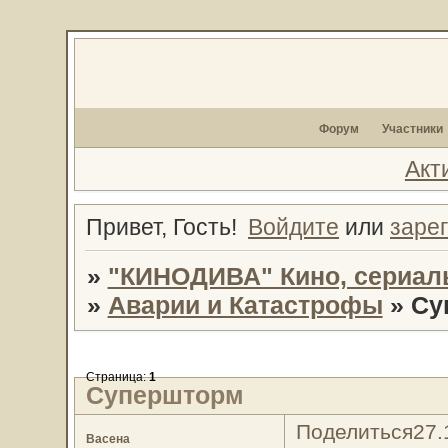
Форум
Участники
Акт
Привет, Гость!
Войдите
или
заре
»
"КИНОДИВА" Кино, сериал
»
Аварии и Катастрофы
»
Су
Страница:
1
Супершторм
Поделиться
27.
Васена