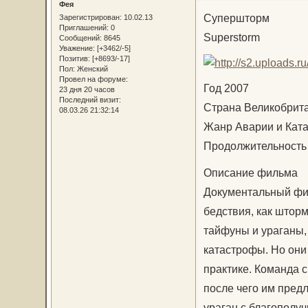
Фея
Супершторм
Зарегистрирован
: 10.02.13
Приглашений:
0
Superstorm
Сообщений:
8645
Уважение:
[+3462/-5]
Позитив:
[+8693/-17]
Пол:
Женский
Провел на форуме:
Год 2007
23 дня 20 часов
Последний визит:
Страна Великобрит
08.03.26 21:32:14
Жанр Аварии и Кат
Продолжительность 
Описание фильма
Документальный фил
бедствия, как шторм
тайфуны и ураганы,
катастрофы. Но они
практике. Команда 
после чего им пред
ураган с благополу