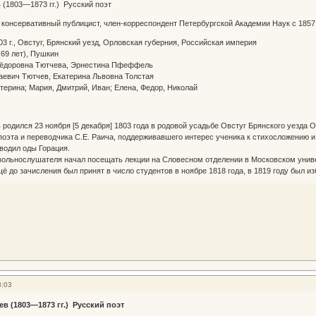
(1803—1873 гг.) Русский поэт
, консервативный публицист, член-корреспондент Петербургской Академии Наук с 1857 
 г., Овстуг, Брянский уезд, Орловская губерния, Российская империя
69 лет), Пушкин
ёдоровна Тютчева, Эрнестина Пфеффель
вич Тютчев, Екатерина Львовна Толстая
ерина; Мария, Дмитрий, Иван; Елена, Федор, Николай
родился 23 ноября [5 декабря] 1803 года в родовой усадьбе Овстуг Брянского уезда
поэта и переводчика С.Е. Раича, поддерживавшего интерес ученика к стихосложению 
еводил оды Горация.
 вольнослушателя начал посещать лекции на Словесном отделении в Московском униве
ё до зачисления был принят в число студентов в ноябре 1818 года, в 1819 году был 
8:03
в (1803—1873 гг.) Русский поэт