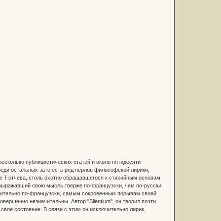
 несколько публицистических статей и около пятидесяти
еди остальных зато есть ряд перлов философской лирики,
ие Тютчева, столь охотно обращавшегося к стихийным основам
ю выражавший свою мысль тверже по-французски, чем по-русски,
ючительно по-французски, самым сокровенным порывам своей
вершенно незначительны. Автор "Silentium", он творил почти
свое состояние. В связи с этим он исключительно лирик,