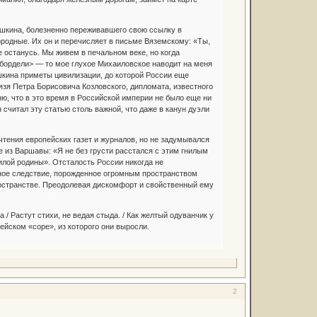
ушкина, болезненно переживавшего свою ссылку в
родные. Их он и перечисляет в письме Вяземскому: «Ты,
е останусь. Мы живем в печальном веке, но когда
<бордели> — то мое глухое Михаиловское наводит на меня
шкина приметы цивилизации, до которой России еще
язя Петра Борисовича Козловского, дипломата, известного
ю, что в это время в Российской империи не было еще ни
 считал эту статью столь важной, что даже в канун дуэли
тения европейских газет и журналов, но не задумывался
не из Варшавы: «Я не без грусти расстался с этим гнилым
лой родины». Отсталость России никогда не
жное следствие, порожденное огромным пространством
остранстве. Преодолевая дискомфорт и свойственный ему
/ Растут стихи, не ведая стыда. / Как желтый одуванчик у
тейском «соре», из которого они выросли.
2