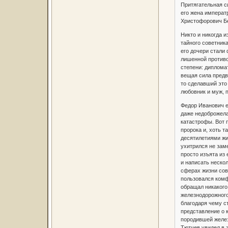
Притягательная си
его жена императ
Христофорович Бе
Никто и никогда 
тайного советник
его дочери стали
лишенной противо
степени: дипломат
вещая сила предв
то сделавший это
любовник и муж, 
Федор Иванович е
даже недоброжела
катастрофы. Вот 
пророка и, хоть 
десятилетиями жи
ухитрился не зам
просто изъята из
и написать неско
сферах жизни сов
пользовался комф
обращал никакого
железнодорожного 
благодаря чему с
представление о 
породившей желез
Тютчев увидел в 