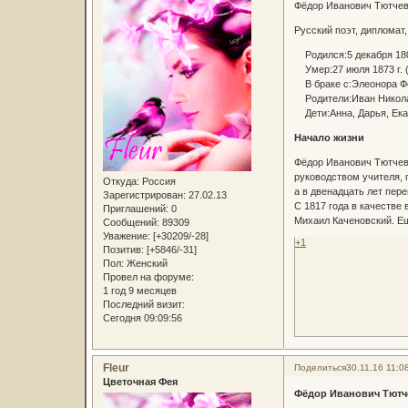
Фёдор Иванович Тютчев 
Русский поэт, дипломат
Родился:5 декабря 1803
Умер:27 июля 1873 г. (
В браке с:Элеонора Ф
Родители:Иван Николае
Дети:Анна, Дарья, Екат
Начало жизни
Фёдор Иванович Тютчев 
руководством учителя, 
Откуда:
Россия
а в двенадцать лет пер
Зарегистрирован
: 27.02.13
С 1817 года в качестве
Приглашений:
0
Михаил Каченовский. Ещ
Сообщений:
89309
Уважение:
[+30209/-28]
+1
Позитив:
[+5846/-31]
Пол:
Женский
Провел на форуме:
1 год 9 месяцев
Последний визит:
Сегодня 09:09:56
Fleur
Поделиться
30.11.16 11:0
Цветочная Фея
Фёдор Иванович Тютче