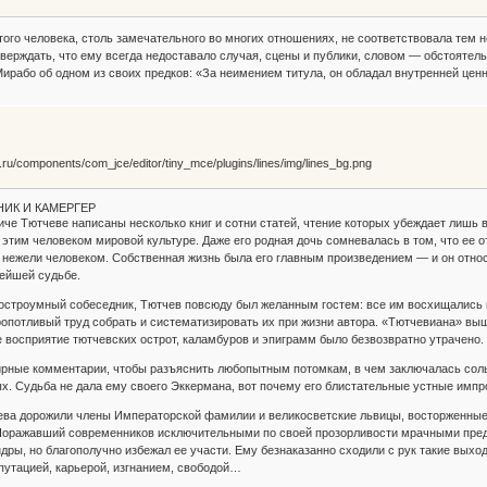
ого человека, столь замечательного во многих отношениях, не соответствовала тем
верждать, что ему всегда недоставало случая, сцены и публики, словом — обстоятель
Мирабо об одном из своих предков: «За неимением титула, он обладал внутренней цен
ИК И КАМЕРГЕР
че Тютчеве написаны несколько книг и сотни статей, чтение которых убеждает лишь 
 этим человеком мировой культуре. Даже его родная дочь сомневалась в том, что ее о
 нежели человеком. Собственная жизнь была его главным произведением — и он относил
нейшей судьбе.
остроумный собеседник, Тютчев повсюду был желанным гостем: все им восхищались и
ропотливый труд собрать и систематизировать их при жизни автора. «Тютчевиана» вышл
 восприятие тютчевских острот, каламбуров и эпиграмм было безвозвратно утрачено.
ные комментарии, чтобы разъяснить любопытным потомкам, в чем заключалась соль и
х. Судьба не дала ему своего Эккермана, вот почему его блистательные устные импро
а дорожили члены Императорской фамилии и великосветские львицы, восторженные 
Поражавший современников исключительными по своей прозорливости мрачными пред
дры, но благополучно избежал ее участи. Ему безнаказанно сходили с рук такие выхо
путацией, карьерой, изгнанием, свободой…