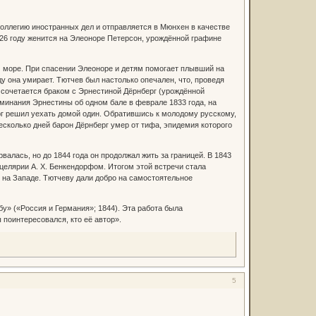
 коллегию иностранных дел и отправляется в Мюнхен в качестве
826 году женится на Элеоноре Петерсон, урождённой графине
ом море. При спасении Элеоноре и детям помогает плывший на
у она умирает. Тютчев был настолько опечален, что, проведя
ев сочетается браком с Эрнестиной Дёрнберг (урождённой
минания Эрнестины об одном бале в феврале 1833 года, на
г решил уехать домой один. Обратившись к молодому русскому,
есколько дней барон Дёрнберг умер от тифа, эпидемия которого
валась, но до 1844 года он продолжал жить за границей. В 1843
целярии А. Х. Бенкендорфом. Итогом этой встречи стала
 на Западе. Тютчеву дали добро на самостоятельное
у» («Россия и Германия»; 1844). Эта работа была
 поинтересовался, кто её автор».
5