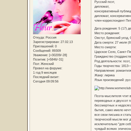
Русский поэт,
дипломат,
консервативный публици
дипломат, консервативн
член-корреспондент Пет
Дата рождения: 5 (17) д
Место рождения:
Откуда:
Россия
Овстуг, Брянский уезд,
Зарегистрирован
: 27.02.13
Дата смерти: 27 июля (8
Приглашений:
0
Место смерти:
Сообщений:
89309
Царское Село, Санкт-Пе
Уважение:
[+30209/-28]
Гражданство (подданств
Позитив:
[+5846/-31]
Род деятельности: поэт,
Пол:
Женский
Годы творчества: 1813
Провел на форуме:
Направление: романтиз
1 год 9 месяцев
Жанр: лирика
Последний визит:
Язык произведений: рус
Сегодня 09:09:56
Поэта-мыслителя чтит в
переводных и двухсот п
бессмертных и недосяга
бытия, само имело нечт
все свои письма и ста
творческой мысли мог д
исключительно "для себ
чуждый всяких эпическ