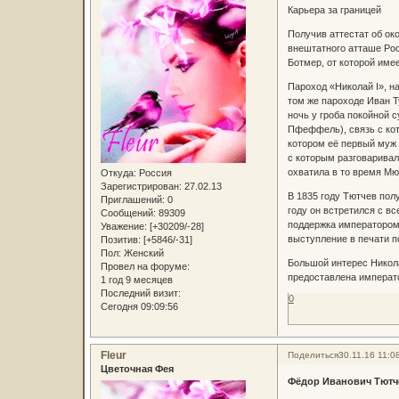
Карьера за границей
Получив аттестат об ок
внештатного атташе Рос
Ботмер, от которой име
Пароход «Николай I», н
том же пароходе Иван Т
ночь у гроба покойной 
Пфеффель), связь с кот
котором её первый муж 
с которым разговаривал
охватила в то время Мю
Откуда:
Россия
Зарегистрирован
: 27.02.13
В 1835 году Тютчев пол
Приглашений:
0
году он встретился с в
Сообщений:
89309
поддержка императором 
Уважение:
[+30209/-28]
выступление в печати 
Позитив:
[+5846/-31]
Пол:
Женский
Большой интерес Никола
Провел на форуме:
предоставлена императо
1 год 9 месяцев
Последний визит:
0
Сегодня 09:09:56
Fleur
Поделиться
30.11.16 11:0
Цветочная Фея
Фёдор Иванович Тютче