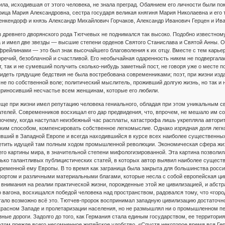
ла, исходившая от этого человека, не знала преград. Обаянием его личности были пок
рица Мария Александровна, сестра государя великая княгиня Мария Николаевна и его 
нкендорф и князь Александр Михайлович Горчаков, Александр Иванович Герцен и Ив
из древнего дворянского рода Тютчевых не поднимался так высоко. Подобно известном
а и имел две звезды — высшие степени орденов Святого Станислава и Святой Анны. 
 фрейлинами — это был знак высочайшего благоволения к их отцу. Вместе с тем карье
речий, безоблачной и счастливой. Его необычайная одаренность никем не подвергала
, так и не сумевший получить сколько-нибудь заметный пост, не говоря уже о месте по
идеть грядущие бедствия не была востребована современниками; поэт, при жизни изд
 не по собственной воле; политический мыслитель, проживший долгую жизнь, но так и
приносивший несчастье всем женщинам, которые его любили.
ще при жизни имел репутацию человека гениального, обладая при этом уникальным сво
телей. Современников восхищал его дар предвидения, что, впрочем, не мешало им с
почему, когда наступал неизбежный час расплаты, катастрофа лишь укрепляла автори
таким способом, компенсировать собственное легкомыслие. Однако изрядная доля лег
вший в Западной Европе и всегда находившийся в курсе всех наиболее существенных 
етить идущей там полным ходом промышленной революции. Экономическая сфера жиз
 его картины мира, в значительной степени мифологизированной. Эта картина позволи
лько талантливых публицистических статей, в которых автор выявил наиболее сущест
ременной ему Европы. В то время как заграница была закрыта для большинства росс
ортом и различными материальными благами, которые несла с собой европейская цив
 внимания на реалии практической жизни, порожденные этой же цивилизацией, и абстра
вагона, восхищался победой человека над пространством, радовался тому, что «города
тало возможно всё это. Тютчев-пророк воспринимал западную цивилизацию достаточно
красном Западе и пролетаризации населения, но не размышлял ни о промышленном пе
ные дороги. Задолго до того, как Германия стала единым государством, ее территория
этом прежде всего несомненное житейское удобство. «Спустя некоторое время вся Гер