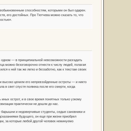
 необыкновенным способностям, которыми он был одарен.
ств, его достойных. Про Тютчева можно сказать то, что
ностью».
в одном — в принципиальной невозможности разгадать
тца можно безоговорочно отнести к числу людей, полагая
ся к ней так же легко и беззаботно, как к текстам своих
 высоко ценили его непревзойденные остроты — и никто
а в свет спустя полвека после его смерти, когда
ных острот, и в свое время понятных только узкому
визации практически не дошли до нас.
барышни и недоверчивые студенты, седые сановники и
сказаниями будущего, он еще при жизни приобрел
дки, за которые любой другой человек неминуемо