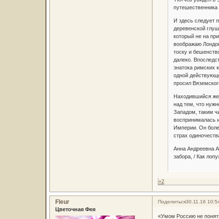
путешественника 
И здесь следует 
деревенской глуш
который не на при
воображаю Лондон
тоску и бешенств
далеко. Впоследс
знатока римских 
одной действующей
просил Вяземског
Находившийся же 
над тем, что нужн
Западом, таким ч
воспринималась и
Империи. Он боле
страх одиночества
Анна Андреевна Ах
забора, / Как лоп
+2
Fleur
Поделиться
30.11.16 10:5
Цветочная Фея
«Умом Россию не понят