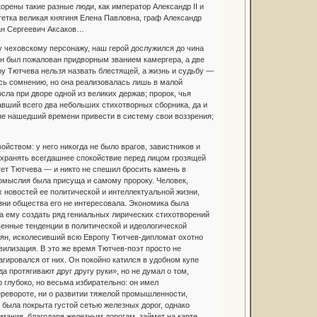
орены такие разные люди, как император Александр II и
тетка великая княгиня Елена Павловна, граф Александр
ан Сергеевич Аксаков…
у чеховскому персонажу, наш герой дослужился до чина
Он был пожалован придворным званием камергера, а две
ру Тютчева нельзя назвать блестящей, а жизнь и судьбу —
сь сомнению, но она реализовалась лишь в малой
сла при дворе одной из великих держав; пророк, чья
авший всего два небольших стихотворных сборника, да и
 не нашедший времени привести в систему свои воззрения;
йством: у него никогда не было врагов, завистников и
охранять всегдашнее спокойствие перед лицом грозящей
тет Тютчева — и никто не спешил бросить камень в
комыслия была присуща и самому пророку. Человек,
новостей ее политической и интеллектуальной жизни,
ни общества его не интересовала. Экономика была
ла ему создать ряд гениальных лирических стихотворений
венные тенденции в политической и идеологической
иян, исколесивший всю Европу Тютчев-дипломат охотно
илизация. В это же время Тютчев-поэт просто не
гировался от них. Он покойно катился в удобном купе
 протягивают друг другу руки», но не думал о том,
 глубоко, но весьма избирательно: он имел
ревороте, ни о развитии тяжелой промышленности,
 была покрыта густой сетью железных дорог, однако
мания, благодаря железным дорогам, займет на карте