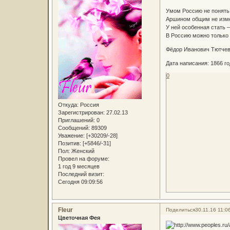
Умом Россию не понять
Аршином общим не изм
У ней особенная стать 
В Россию можно только 
Фёдор Иванович Тютчев 
Дата написания: 1866 го
0
Откуда:
Россия
Зарегистрирован
: 27.02.13
Приглашений:
0
Сообщений:
89309
Уважение:
[+30209/-28]
Позитив:
[+5846/-31]
Пол:
Женский
Провел на форуме:
1 год 9 месяцев
Последний визит:
Сегодня 09:09:56
Fleur
Поделиться
30.11.16 11:0
Цветочная Фея