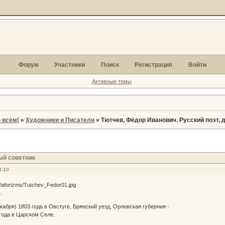
Форум
Участники
Поиск
Регистрация
Войти
Активные темы
 всём!
»
Художники и Писатели
»
Тютчев, Фёдор Иванович. Русский поэт, 
ый советник
3:10
.
кабря) 1803 года в Овстуге, Брянский уезд, Орловская губерния -
года в Царском Селе.