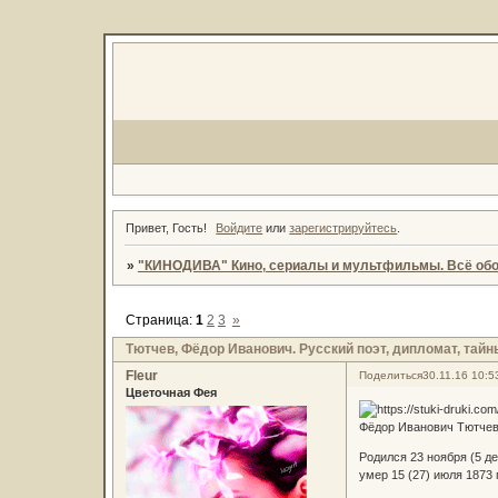
Привет, Гость!
Войдите
или
зарегистрируйтесь
.
»
"КИНОДИВА" Кино, сериалы и мультфильмы. Всё обо
Страница:
1
2
3
»
Тютчев, Фёдор Иванович. Русский поэт, дипломат, тайн
Fleur
Поделиться
30.11.16 10:5
Цветочная Фея
Фёдор Иванович Тютчев
Родился 23 ноября (5 де
умер 15 (27) июля 1873 