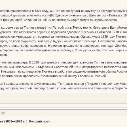
ончании университета в 1821 году, Ф. Тютчев поступает на службу в Государственную
сийской дипломатической миссии[6]. Здесь он знакомится с Шеллингом и Гейне и в 1
ет трёх дочерей. Старшая из них, Анна, позже выходит замуж за Ивана Аксакова.
а котором семья Тютчева плывёт из Петербурга в Турин, терпит бедствие в Балтийск
ургенев. Эта катастрофа серьёзно подкосила здоровье Элеоноры Тютчевой. В 1838 год
супруги, как утверждается, поседел за несколько часов. Однако уже в 1839 году Тютч
орой, по всей видимости, имел ещё будучи женатым на Элеоноре. Сохранились воспо
почувствовал себя нездоровым. Не желая мешать жене веселиться, господин Дёрнбер
а баронесса, он сказал: «Поручаю вам мою жену». Этим русским был Тютчев. Через н
нхен.
учил чин камергера. В 1839 году дипломатическая деятельность Тютчева внезапно прер
сесильным начальником III отделения Собственной Его Императорского Величества кан
Николаем I всех инициатив Тютчева в работе по созданию позитивного облика России
по политическим проблемам взаимоотношений между Европой и Россией.
я I вызвала анонимно опубликованная Тютчевым статья «Письмо к г-ну доктору Кольб
ру, который, как сообщил родителям Тютчев, «нашёл в ней все свои мысли и будто бы
8:52
в (1803—1873 гг.) Русский поэт