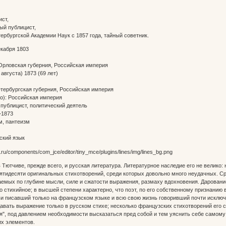
ст,
ый публицист,
ербургской Академии Наук с 1857 года, тайный советник.
екабря 1803
 Орловская губерния, Российская империя
 августа) 1873 (69 лет)
тербургская губерния, Российская империя
о): Российская империя
 публицист, политический деятель
—1873
м, пантеизм
ский язык
 Тютчиве, прежде всего, и русская литература. Литературное наследие его не велико:
ятидесяти оригинальных стихотворений, среди которых довольно много неудачных. Ср
емых по глубине мысли, силе и сжатости выражения, размаху вдохновения. Дарован
о стихийное; в высшей степени характерно, что поэт, по его собственному признани
тьи писавший только на французском языке и всю свою жизнь говоривший почти искл
авать выражение только в русском стихе; несколько французских стихотворений его со
я", под давлением необходимости высказаться пред собой и тем уяснить себе самому 
их элементов.