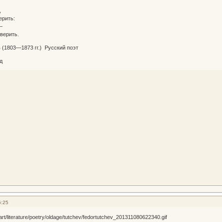
,
ерить:
—
верить.
(1803—1873 гг.) Русский поэт
д
6:25