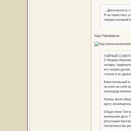
…Деятельность эт
Я не перестану ут
говорил великий 
Карл Пфеффель
ТАЙНЫЙ СОВЕТН
О Федоре Иванови
загадку, заданную
его скорее духом,
стихов и их даль
Блистательный и 
не взял на себя к
непосредственное
Нужны были обшир
кругу посвященны
Обществом Тютчев
маленькие дети. 
репутацию Кассан
поплатился бы ре