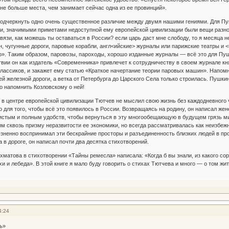
не больше места, чем занимает сейчас одна из ее провинций».
подчеркнуть одно очень существенное различие между двумя нашими гениями. Для П
и, значимыми приметами недоступной ему европейской цивилизации были вещи разно
вязи, как можешь ты оставаться в России? если царь даст мне слободу, то я месяца н
, чугунные дороги, паровые корабли, англ<ийские> журналы или парижские театры и 
о». Таким образом, паровозы, пароходы, хорошо изданные журналы — всё это для Пу
твии он как издатель «Современника» привлечет к сотрудничеству в своем журнале кн
классиков, и закажет ему статью «Краткое начертание теории паровых машин». Напомн
 железной дороги, а ветка от Петербурга до Царского Села только строилась. Пушкин
о напомнить Козловскому о ней!
в центре европейской цивилизации Тютчев не мыслил свою жизнь без каждодневного ч
о для того, чтобы всё это появилось в России. Возвращаясь на родину, он написал же
истым и полным удобств, чтобы вернуться в эту многообещающую в будущем грязь ми
м сквозь призму неразвитости ее экономики, но всегда рассматривалась как неизбе
зненно воспринимал эти бескрайние просторы и разъединенность близких людей в пр
 в дороге, он написал почти два десятка стихотворений.
матова в стихотворении «Тайны ремесла» написала: «Когда б вы знали, из какого сора 
ухи и лебеда». В этой книге я мало буду говорить о стихах Тютчева и много — о том жи
4:24
ь»