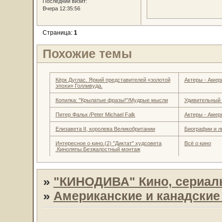
Последний визит:
Вчера 12:35:56
Страница:
1
Похожие темы
Кёрк Дуглас. Яркий представителей «золотой
Актеры - Амер
эпохи» Голливуда.
Копилка: "Крылатые фразы!"/Мудрые мысли
Удивительный
Питер Фальк /Peter Michael Falk
Актеры - Амер
Елизавета II, королева Великобритании
Биографии и л
Интересное о кино.(2) "Диктат" худсовета
Всё о кино
.Киноляпы.Безжалостный монтаж
»
"КИНОДИВА" Кино, сериал
»
Американские и канадски