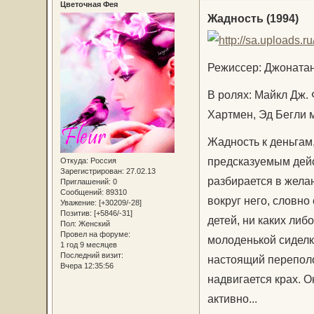
Цветочная Фея
Жадность (1994)
Режиссер: Джоната
В ролях: Майкл Дж. 
Хартмен, Эд Бегли 
Жадность к деньгам
предсказуемым дей
Откуда:
Россия
Зарегистрирован
: 27.02.13
разбирается в жела
Приглашений:
0
Сообщений:
89310
вокруг него, словно
Уважение:
[+30209/-28]
Позитив:
[+5846/-31]
детей, ни каких либ
Пол:
Женский
Провел на форуме:
молоденькой сиделк
1 год 9 месяцев
Последний визит:
настоящий переполох
Вчера 12:35:56
надвигается крах. 
активно...