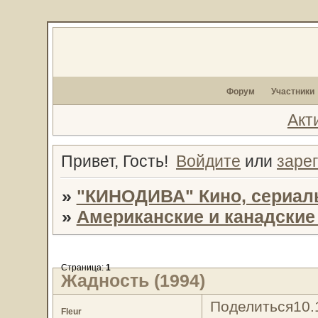
Форум
Участники
Акт
Привет, Гость!
Войдите
или
заре
»
"КИНОДИВА" Кино, сериал
»
Американские и канадски
Страница:
1
Жадность (1994)
Поделиться
10.
Fleur