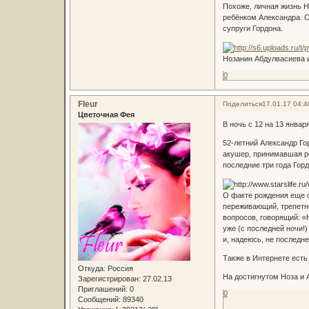
Похоже, личная жизнь Н
ребёнком Александра. С
супруги Гордона.
Нозанин Абдулвасиева 
0
Fleur
Поделиться
17.01.17 04:4
Цветочная Фея
В ночь с 12 на 13 январ
52-летний Александр Го
акушер, принимавшая ро
последние три года Гор
О факте рождения еще о
переживающий, трепетны
вопросов, говорящий: «
уже (с последней ночи!
и, надеюсь, не последнег
Также в Интернете есть
Откуда:
Россия
На достигнутом Ноза и
Зарегистрирован
: 27.02.13
Приглашений:
0
0
Сообщений:
89340