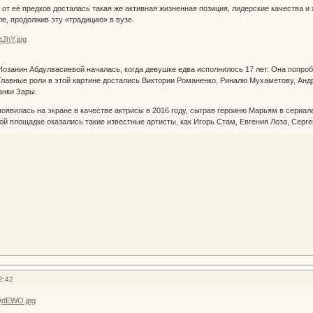
от её предков досталась такая же активная жизненная позиция, лидерские качества 
е, продолжив эту «традицию» в вузе.
озанин Абдулвасиевой началась, когда девушке едва исполнилось 17 лет. Она попро
лавные роли в этой картине достались Виктории Романенко, Риналю Мухаметову, Анд
анки Зары.
оявилась на экране в качестве актрисы в 2016 году, сыграв героиню Марьям в сериале
й площадке оказались такие известные артисты, как Игорь Стам, Евгения Лоза, Серг
2:42