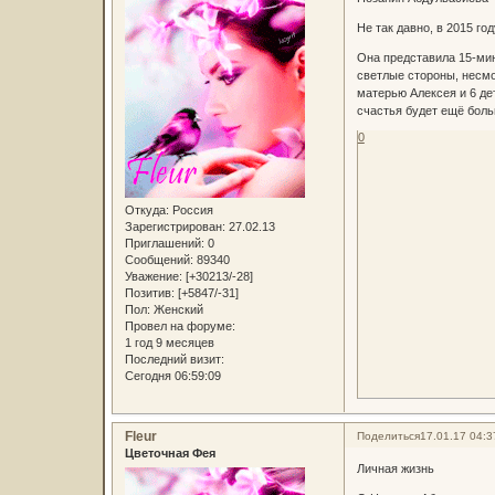
Не так давно, в 2015 г
Она представила 15-мин
светлые стороны, несмо
матерью Алексея и 6 де
счастья будет ещё боль
0
Откуда:
Россия
Зарегистрирован
: 27.02.13
Приглашений:
0
Сообщений:
89340
Уважение:
[+30213/-28]
Позитив:
[+5847/-31]
Пол:
Женский
Провел на форуме:
1 год 9 месяцев
Последний визит:
Сегодня 06:59:09
Fleur
Поделиться
17.01.17 04:3
Цветочная Фея
Личная жизнь