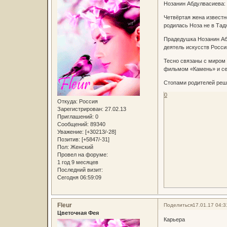
Нозанин Абдулвасиева:
Четвёртая жена известн
родилась Ноза не в Тад
Прадедушка Нозанин Аб
деятель искусств Росси
Тесно связаны с миром 
фильмом «Камень» и се
Стопами родителей реш
0
Откуда:
Россия
Зарегистрирован
: 27.02.13
Приглашений:
0
Сообщений:
89340
Уважение:
[+30213/-28]
Позитив:
[+5847/-31]
Пол:
Женский
Провел на форуме:
1 год 9 месяцев
Последний визит:
Сегодня 06:59:09
Fleur
Поделиться
17.01.17 04:3
Цветочная Фея
Карьера