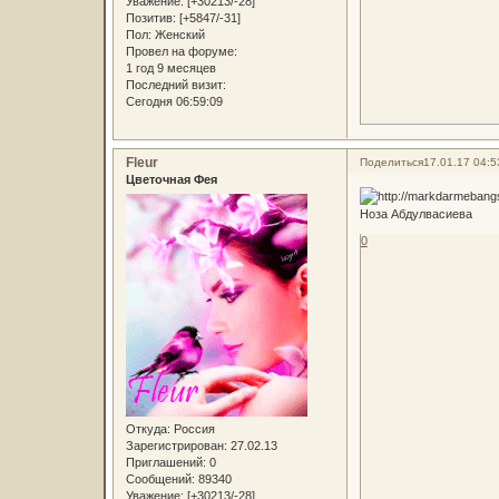
Уважение:
[+30213/-28]
Позитив:
[+5847/-31]
Пол:
Женский
Провел на форуме:
1 год 9 месяцев
Последний визит:
Сегодня 06:59:09
Fleur
Поделиться
17.01.17 04:5
Цветочная Фея
Ноза Абдулвасиева
0
Откуда:
Россия
Зарегистрирован
: 27.02.13
Приглашений:
0
Сообщений:
89340
Уважение:
[+30213/-28]