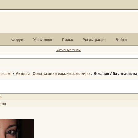
Форум
Участники
Поиск
Регистрация
Войти
Активные темы
 всём!
»
Актеры - Советского и российского кино
»
Нозанин Абдулвасиева-
ёр
7:30