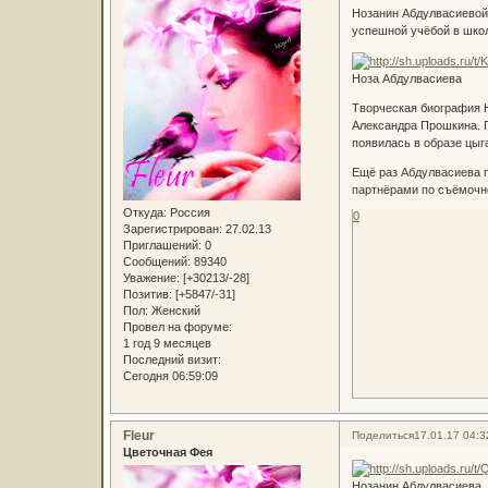
Нозанин Абдулвасиевой 
успешной учёбой в школ
Ноза Абдулвасиева
Творческая биография Н
Александра Прошкина. Г
появилась в образе цыг
Ещё раз Абдулвасиева п
партнёрами по съёмочно
Откуда:
Россия
0
Зарегистрирован
: 27.02.13
Приглашений:
0
Сообщений:
89340
Уважение:
[+30213/-28]
Позитив:
[+5847/-31]
Пол:
Женский
Провел на форуме:
1 год 9 месяцев
Последний визит:
Сегодня 06:59:09
Fleur
Поделиться
17.01.17 04:3
Цветочная Фея
Нозанин Абдулвасиева