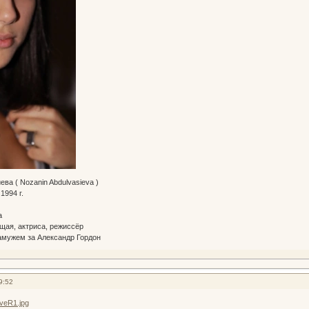
ва ( Nozanin Abdulvasieva )
1994 г.
а
щая, актриса, режиссёр
амужем за Александр Гордон
9:52