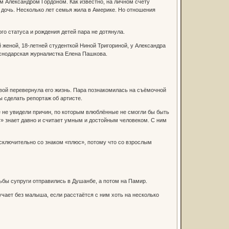
м Александром Гордоном. Как известно, на личном счету
 дочь. Несколько лет семья жила в Америке. Но отношения
го статуса и рождения детей пара не дотянула.
 женой, 18-летней студенткой Ниной Тригориной, у Александра
аснодарская журналистка Елена Пашкова.
евой перевернула его жизнь. Пара познакомилась на съёмочной
 сделать репортаж об артисте.
е не увидели причин, по которым влюблённые не смогли бы быть
» знает давно и считает умным и достойным человеком. С ним
сключительно со знаком «плюс», потому что со взрослым
ьбы супруги отправились в Душанбе, а потом на Памир.
учает без малыша, если расстаётся с ним хоть на несколько