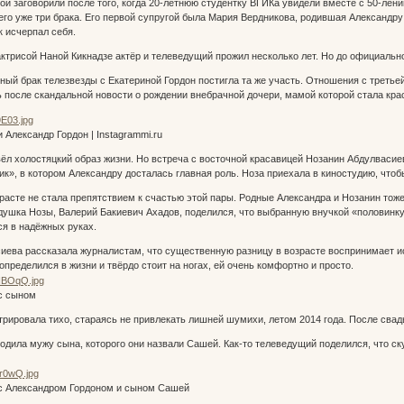
й заговорили после того, когда 20-летнюю студентку ВГИКа увидели вместе с 50-лени
го уже три брака. Его первой супругой была Мария Вердникова, родившая Александру
к исчерпал себя.
актрисой Наной Кикнадзе актёр и телеведущий прожил несколько лет. Но до официально
ный брак телезвезды с Екатериной Гордон постигла та же участь. Отношения с третьей
 после скандальной новости о рождении внебрачной дочери, мамой которой стала кр
 Александр Гордон | Instagrammi.ru
вёл холостяцкий образ жизни. Но встреча с восточной красавицей Нозанин Абдулваси
», в котором Александру досталась главная роль. Ноза приехала в киностудию, чтобы
зрасте не стала препятствием к счастью этой пары. Родные Александра и Нозанин тож
ушка Нозы, Валерий Бакиевич Ахадов, поделился, что выбранную внучкой «половинку
я в надёжных руках.
ева рассказала журналистам, что существенную разницу в возрасте воспринимает и
пределился в жизни и твёрдо стоит на ногах, ей очень комфортно и просто.
с сыном
трировала тихо, стараясь не привлекать лишней шумихи, летом 2014 года. После свад
родила мужу сына, которого они назвали Сашей. Как-то телеведущий поделился, что ск
с Александром Гордоном и сыном Сашей