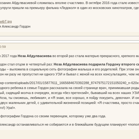
озанин Абдулвасиевой сложилась вполне счастливо. В октябре 2016 года стало извест
упруги пришли на премьеру фильма «Ледокол» в один из московских кинотеатров, гд
и Александр Гордон
0:59
я 2017 года
Ноза Абдулвасиева
во второй раз стала матерью прекрасного, крепкого м
рдон стал отцом в четвертый раз:
Ноза Абдулвасиева подарила Гордону второго 
ды – выложила в социальную сеть фотографии малыша и его родителей. При этом она
дон ни разу не пропустил ни одного УЗИ и бывал с женой на всех консультациях, чем 
дного ребенка в семье Гордон рассказала на своей странице врач, принимавшая роды
й, сидящий молча в очередях, всегда «без претензий», бывавший на всех наших УЗИ 
Ноза, ты сможешь, любимая», и «Я знаю, все хорошо, я пойду покурить, девочки». И он
) двух маленьких детей, с удивительной жизненной позицией: «Я счастлива, просто сча
о!) Ура!».
 фотографии Гордона со своим первенцем, которому уже два года.
 Александр останавливаться не собираются и в ближайшем будущем планируют «поп