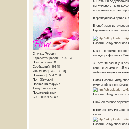
О Нозанин Абдулвасиево
популярного телеведуще
испортились, и этот бра
В гражданском браке с 
Второй зарегистрирован
Гарриевича испортились
Нозанин Абдулвасиева и
Какое-то время Гордон 
Откуда:
Россия
площадке фильма «Умник
Зарегистрирован
: 27.02.13
Приглашений:
0
30-летняя разница в во
Сообщений:
89340
вместе. Знаменитый дед
Уважение:
[+30213/-28]
любимая внучка окажетс
Позитив:
[+5847/-31]
Пол:
Женский
Сама Нозанин Абдулваси
Провел на форуме:
мужчиной, который уже о
1 год 9 месяцев
Последний визит:
Нозанин Абдулвасиева 
Сегодня 06:59:09
Свой союз пара зарегис
В том же году Нозанин 
часов.
Нозанин Абдулвасиева 