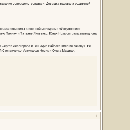
и желание совершенствоваться. Девушка радовала родителей
бовала свои силы в военной мелодраме «Искупление»
рею Панину и Татьяне Яковенко. Юная Ноза сыграла эпизод: она
 Сергея Лесогорова и Геннадия Байсака «Всё по закону». Её
ей Степанченко, Александр Носик и Ольга Машная.
4