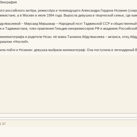
 биография
ого российского актёра, режиссёра и телеведущего Александра Гордона Нозанин (сок
жикистане, а в Москве в июле 1994 года. Выросла девушка в творческой семье, где к
дулвасиевой – Мирсаид Миршакар – Народный поэт Таджикской ССР и общественный 
и и Таджикистана, член правления Гильдии кинорежиссеров РФ и академик Российско
кинематографа и родители Нозы: её мама Тахмина Абдулвасиева – актриса, отец Абду
риалом «Неzлоб».
ила пойти и Нозанин: девушка выбрала кинематограф. Она поступила в легендарный 
1:37