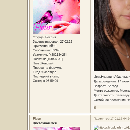
Откуда:
Россия
Зарегистрирован
: 27.02.13
Приглашений:
0
Сообщений:
89340
Уважение:
[+30213/-28]
Позитив:
[+5847/-31]
Пол:
Женский
Провел на форуме:
1 год 9 месяцев
Последний визит:
Имя:Нозанин Абдулвасие
Сегодня 06:59:09
Дата рождения: 17 июля 
Возраст: 22 года
Место рождения: Москв
Деятельность: телеведу
Семейное положение: з
0
Fleur
Поделиться
17.01.17 04:2
Цветочная Фея