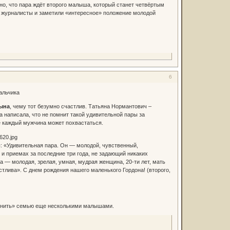
но, что пара ждёт второго малыша, который станет четвёртым
е журналисты и заметили «интересное» положение молодой
6
альчика
сына
, чему тот безумно счастлив. Татьяна Нормантович –
 написала, что не помнит такой удивительной пары за
не каждый мужчина может похвастаться.
: «Удивительная пара. Он — молодой, чувственный,
и приемах за последние три года, не задающий никаких
а — молодая, зрелая, умная, мудрая женщина, 20-ти лет, мать
стлива». С днем рождения нашего маленького Гордона! (второго,
олнить» семью еще несколькими малышами.