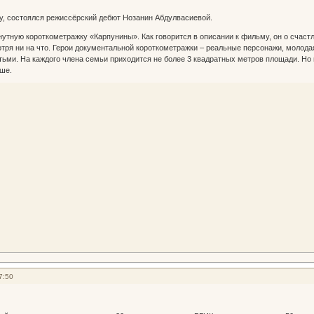
оду, состоялся режиссёрский дебют Нозанин Абдулвасиевой.
утную короткометражку «Карпунины». Как говорится в описании к фильму, он о счаст
тря ни на что. Герои документальной короткометражки – реальные персонажи, молодая
тьми. На каждого члена семьи приходится не более 3 квадратных метров площади. Но
ше.
7:50