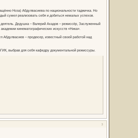
ращённо Ноза) Абдулвасиева по национальности таджичка. Но
аждый сумел реализовать себя и добиться немалых успехов.
деятель. Дедушка – Валерий Ахадов – режиссёр, Заслуженный
й академии кинематографических искусств «Ника».
л Абдулвасиев – продюсер, известный своей работой над
ВГИК, выбрав для себя кафедру документальной режиссуры.
3