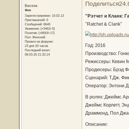
Поделиться
24.
Васена
Фея
"Рэтчет и Кланк: 
Зарегистрирован
: 10.02.13
Приглашений:
0
"Ratchet & Clank"
Сообщений:
8645
Уважение:
[+3462/-5]
Позитив:
[+8693/-17]
Пол:
Женский
Провел на форуме:
Год: 2016
23 дня 20 часов
Последний визит:
Производство: Гон
08.03.26 21:32:14
Режиссеры: Кевин 
Продюсеры: Брэд Ф
Сценарий: Т.Дж. Ф
Оператор: Энтони 
В ролях: Джеймс Арн
Джеймс Корлетт, Эн
Драммонд, Пол Дж
Описание: