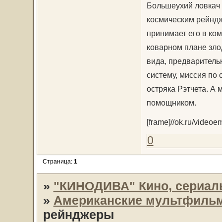
Большеухий ловкач 
космическим рейндж
принимает его в ком
коварном плане зло
вида, предваритель
систему, миссия по
остряка Рэтчета. А 
помощником.
[frame]//ok.ru/video
0
Страница:
1
»
"КИНОДИВА" Кино, сериал
»
Американские мультфиль
рейнджеры