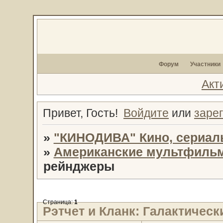
Форум
Участники
Акт
Привет, Гость!
Войдите
или
заре
»
"КИНОДИВА" Кино, сериал
»
Американские мультфиль
рейнджеры
Страница:
1
Рэтчет и Кланк: Галактичес