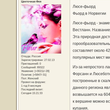
Цветочная Фея
Люсе-фьорд
Фьорд в Норвегии
Люсе-фьорд - знаме
Вестланн. Название
Эта природная дост
горообразовательны
составляет около 42
Откуда:
Россия
популярных мест ми
Зарегистрирован
: 27.02.13
Приглашений:
0
Из-за непростого л
Сообщений:
89322
Уважение:
[+30211/-28]
Форсанн и Люсеботн
Позитив:
[+5847/-31]
Пол:
Женский
построенные в скал
Провел на форуме:
1 год 9 месяцев
данного региона яв
Последний визит:
Сегодня 15:21:33
возвышается на 604
к вершине можно вс
купания.