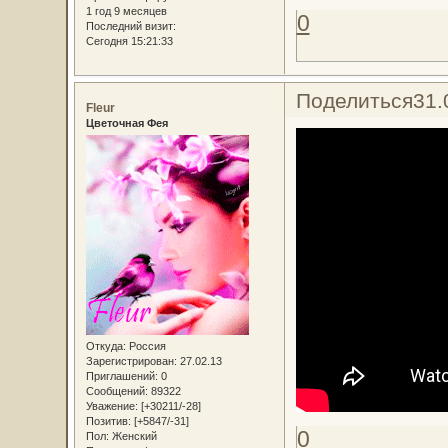
1 год 9 месяцев
0
Последний визит:
Сегодня 15:21:33
Поделиться
31.
Fleur
Цветочная Фея
Откуда:
Россия
Зарегистрирован
: 27.02.13
Приглашений:
0
Сообщений:
89322
Уважение:
[+30211/-28]
Позитив:
[+5847/-31]
0
Пол:
Женский