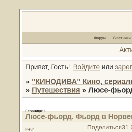
Форум
Участники
Акт
Привет, Гость!
Войдите
или
заре
»
"КИНОДИВА" Кино, сериал
»
Путешествия
»
Люсе-фьорд
Страница:
1
Люсе-фьорд. Фьорд в Норве
Поделиться
31.
Fleur