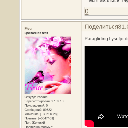
Максимальная глу
0
Поделиться
31.
Fleur
Цветочная Фея
Paragliding Lysefjor
Откуда:
Россия
Зарегистрирован
: 27.02.13
Приглашений:
0
Сообщений:
89322
Уважение:
[+30211/-28]
Позитив:
[+5847/-31]
Пол:
Женский
Провел на форуме: