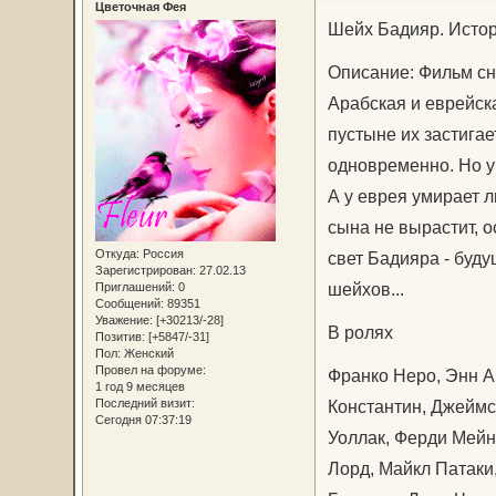
Цветочная Фея
Шейх Бадияр. Истор
Описание: Фильм сн
Арабская и еврейск
пустыне их застига
одновременно. Но у
А у еврея умирает 
сына не вырастит, о
Откуда:
Россия
свет Бадияра - буд
Зарегистрирован
: 27.02.13
шейхов...
Приглашений:
0
Сообщений:
89351
Уважение:
[+30213/-28]
В ролях
Позитив:
[+5847/-31]
Пол:
Женский
Провел на форуме:
Франко Неро, Энн А
1 год 9 месяцев
Константин, Джеймс
Последний визит:
Сегодня 07:37:19
Уоллак, Ферди Мейн
Лорд, Майкл Патаки