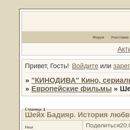
Форум
Участники
Акт
Привет, Гость!
Войдите
или
заре
»
"КИНОДИВА" Кино, сериал
»
Европейские фильмы
»
Ше
Страница:
1
Шейх Бадияр. История любв
Поделиться
20.
Fleur