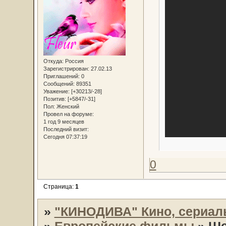
Откуда:
Россия
Зарегистрирован
: 27.02.13
Приглашений:
0
Сообщений:
89351
Уважение:
[+30213/-28]
Позитив:
[+5847/-31]
Пол:
Женский
Провел на форуме:
1 год 9 месяцев
Последний визит:
Сегодня 07:37:19
0
Страница:
1
»
"КИНОДИВА" Кино, сериал
»
Европейские фильмы
»
Ше