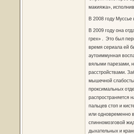
макияжа», исполнив
В 2008 году Муссье и
В 2009 году она от
грех» . Это был пер
время сериала ей б
аутоиммунная восп
вялыми парезами, н
расстройствами. За
мышечной слабостью
проксимальных отде
распространяется н
пальцев стоп и кист
или одновременно в
спинномозговой жид
дыхательных и кра