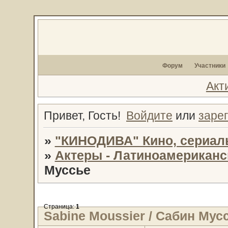
Форум
Участники
Акт
Привет, Гость!
Войдите
или
заре
»
"КИНОДИВА" Кино, сериал
»
Актеры - Латиноамериканс
Муссье
Страница:
1
Sabine Moussier / Сабин Мус