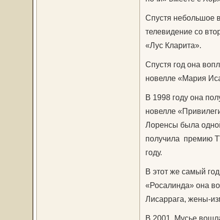
Спустя небольшое в
телевидение со вто
«Лус Кларита».
Спустя год она воп
новелле «Мария Ис
В 1998 году она по
новелле «Привилегия
Лоренсы была одной
получила премию TV
году.
В этот же самый го
«Росалинда» она во
Лисаррага, жены-из
В 2001, Мусье вошла