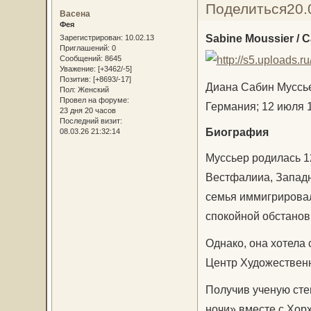
Поделиться
20.
Васена
Фея
Sabine Moussier / 
Зарегистрирован
: 10.02.13
Приглашений:
0
Сообщений:
8645
Уважение:
[+3462/-5]
Позитив:
[+8693/-17]
Диана Сабин Муссье
Пол:
Женский
Провел на форуме:
Германия; 12 июля 
23 дня 20 часов
Последний визит:
Биография
08.03.26 21:32:14
Муссьер родилась 1
Вестфалииa, Западн
семья иммигрировал
спокойной обстанов
Однако, она хотела 
Центр Художествен
Получив ученую сте
ночи» вместе с Хор