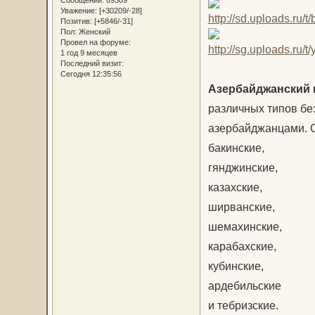
Сообщений:
89309
Уважение:
[+30209/-28]
Позитив:
[+5846/-31]
Пол:
Женский
Провел на форуме:
1 год 9 месяцев
Последний визит:
Сегодня 12:35:56
Азербайджанский 
различных типов бе
азербайджанцами. 
бакинские,
гянджинские,
казахские,
ширванские,
шемахинские,
карабахские,
кубинские,
ардебильские
и тебризские.