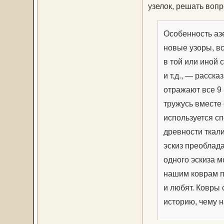
узелок, решать вопр
Особенность азе
новые узоры, вс
в той или иной
и т.д., — расск
отражают все 9 
тружусь вместе 
используется с
древности ткали
эскиз преоблада
одного эскиза м
нашим коврам п
и любят. Ковры
историю, чему 