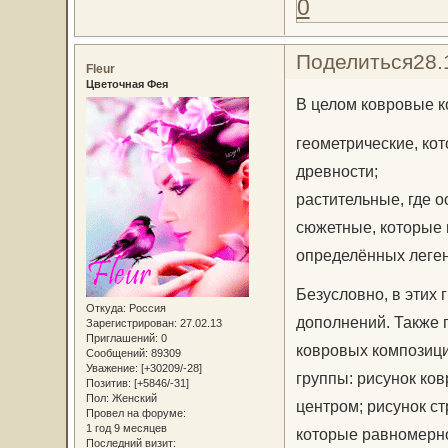
0
Поделиться
28.
Fleur
Цветочная Фея
В целом ковровые к
геометрические, ко
древности;
растительные, где 
сюжетные, которые
определённых леген
Безусловно, в этих
Откуда:
Россия
дополнений. Также
Зарегистрирован
: 27.02.13
Приглашений:
0
ковровых композици
Сообщений:
89309
Уважение:
[+30209/-28]
группы: рисунок ко
Позитив:
[+5846/-31]
Пол:
Женский
центром; рисунок с
Провел на форуме:
1 год 9 месяцев
которые равномерно
Последний визит: