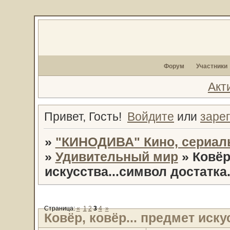
Форум
Участники
Акт
Привет, Гость!
Войдите
или
заре
»
"КИНОДИВА" Кино, сериал
»
Удивительный мир
»
Ковёр
искусства...символ достатка.
Страница:
«
1
2
3
4
»
Ковёр, ковёр... предмет иску