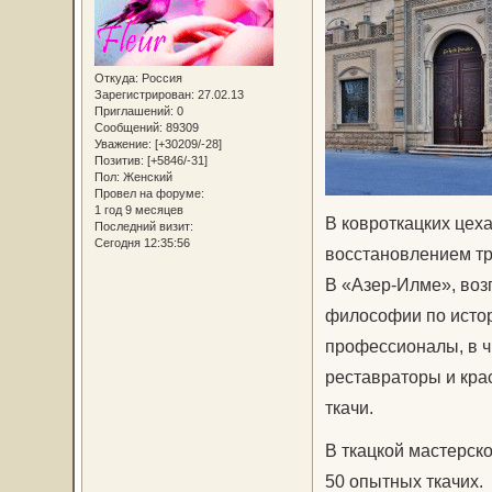
Откуда:
Россия
Зарегистрирован
: 27.02.13
Приглашений:
0
Сообщений:
89309
Уважение:
[+30209/-28]
Позитив:
[+5846/-31]
Пол:
Женский
Провел на форуме:
1 год 9 месяцев
В ковроткацких цех
Последний визит:
Сегодня 12:35:56
восстановлением тр
В «Азер-Илме», воз
философии по исто
профессионалы, в ч
реставраторы и кра
ткачи.
В ткацкой мастерско
50 опытных ткачих.