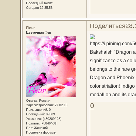
Последний визит:
Сегодня 12:35:56
Поделиться
28.
Fleur
Цветочная Фея
Bakshaish "Dragon and
significance as a coll
belongs to the rare g
Dragon and Phoenix fo
color striation) indig
medallion and its dra
Откуда:
Россия
0
Зарегистрирован
: 27.02.13
Приглашений:
0
Сообщений:
89309
Уважение:
[+30209/-28]
Позитив:
[+5846/-31]
Пол:
Женский
Провел на форуме: