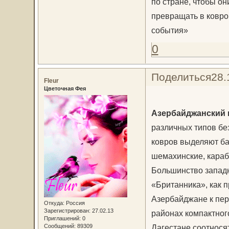
по стране, чтобы он
превращать в ковро
события»
0
Поделиться
28.
Fleur
Цветочная Фея
Азербайджанский 
различных типов бе
ковров выделяют ба
шемахинские, караба
Большинство западн
«Британника», как 
Азербайджане к пер
Откуда:
Россия
Зарегистрирован
: 27.02.13
районах компактног
Приглашений:
0
Сообщений:
89309
Дагестане соотносят