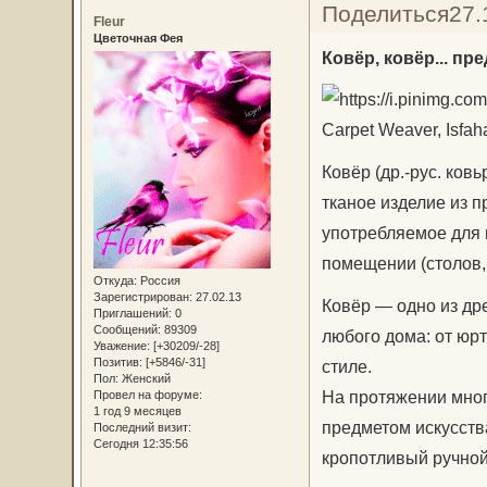
Поделиться
27.
Fleur
Цветочная Фея
Ковёр, ковёр... пре
Carpet Weaver, Isfah
Ковёр (др.-рус. ковь
тканое изделие из п
употребляемое для п
помещении (столов, 
Откуда:
Россия
Зарегистрирован
: 27.02.13
Ковёр — одно из др
Приглашений:
0
Сообщений:
89309
любого дома: от юр
Уважение:
[+30209/-28]
Позитив:
[+5846/-31]
стиле.
Пол:
Женский
На протяжении многи
Провел на форуме:
1 год 9 месяцев
предметом искусств
Последний визит:
Сегодня 12:35:56
кропотливый ручной