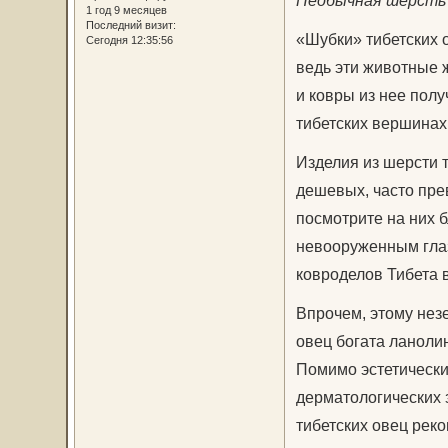
Необычная шерсть 
1 год 9 месяцев
Последний визит:
«Шубки» тибетских о
Сегодня 12:35:56
ведь эти животные ж
и ковры из нее пол
тибетских вершинах
Изделия из шерсти т
дешевых, часто пре
посмотрите на них б
невооруженным гла
ковроделов Тибета 
Впрочем, этому нез
овец богата ланоли
Помимо эстетических
дерматологических 
тибетских овец рек