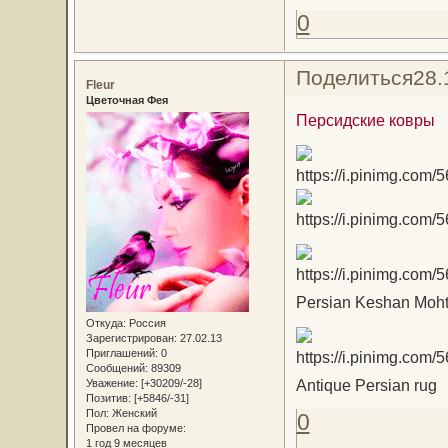
0
Поделиться
28.
Fleur
Цветочная Фея
Персидские ковры
Persian Keshan Moht
Откуда:
Россия
Зарегистрирован
: 27.02.13
Приглашений:
0
Сообщений:
89309
Antique Persian rug
Уважение:
[+30209/-28]
Позитив:
[+5846/-31]
Пол:
Женский
0
Провел на форуме:
1 год 9 месяцев