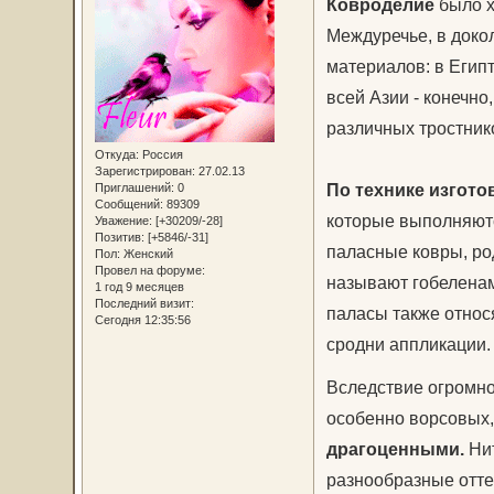
Ковроделие
было х
Междуречье, в доко
материалов: в Египт
всей Азии - конечно,
различных тростник
Откуда:
Россия
Зарегистрирован
: 27.02.13
По технике изгото
Приглашений:
0
Сообщений:
89309
которые выполняютс
Уважение:
[+30209/-28]
Позитив:
[+5846/-31]
паласные ковры, ро
Пол:
Женский
Провел на форуме:
называют гобелена
1 год 9 месяцев
Последний визит:
паласы также относ
Сегодня 12:35:56
сродни аппликации.
Вследствие огромног
особенно ворсовых
драгоценными.
Нит
разнообразные отте