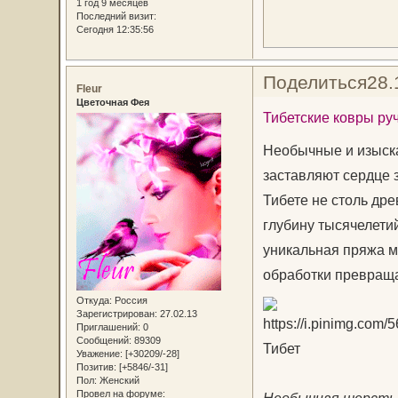
1 год 9 месяцев
Последний визит:
Сегодня 12:35:56
Поделиться
28.
Fleur
Цветочная Фея
Тибетские ковры ру
Необычные и изыска
заставляют сердце з
Тибете не столь дре
глубину тысячелетий
уникальная пряжа м
обработки превраща
Откуда:
Россия
Зарегистрирован
: 27.02.13
Приглашений:
0
Сообщений:
89309
Тибет
Уважение:
[+30209/-28]
Позитив:
[+5846/-31]
Пол:
Женский
Провел на форуме: