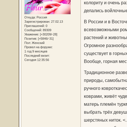
колориту и очень р
делались войлочные
Откуда:
Россия
В России и в Восто
Зарегистрирован
: 27.02.13
Приглашений:
0
всевозможными ром
Сообщений:
89309
Уважение:
[+30209/-28]
растений и животны
Позитив:
[+5846/-31]
Пол:
Женский
Огромное разнообра
Провел на форуме:
1 год 9 месяцев
существует в горных
Последний визит:
Сегодня 12:35:56
Вообще, горная мес
Традиционное разве
природы, самобытна
ручного ковроткаче
коврами, живёт чуде
матерь племён туркм
выбрать трёх девуше
шерстяных ниток. <.