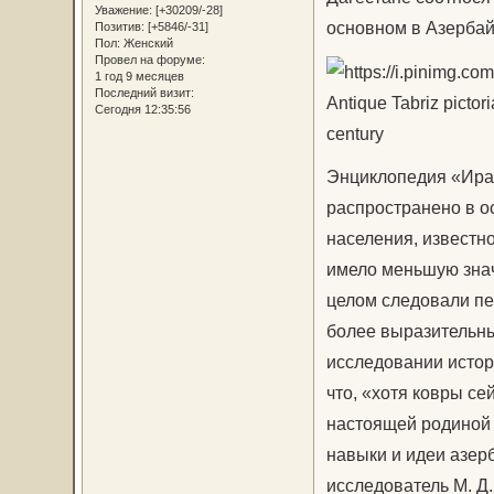
Уважение:
[+30209/-28]
основном в Азербай
Позитив:
[+5846/-31]
Пол:
Женский
Провел на форуме:
1 год 9 месяцев
Последний визит:
Antique Tabriz pictori
Сегодня 12:35:56
century
Энциклопедия «Иран
распространено в о
населения, известн
имело меньшую знач
целом следовали пе
более выразительны
исследовании истор
что, «хотя ковры се
настоящей родиной 
навыки и идеи азер
исследователь М. Д.