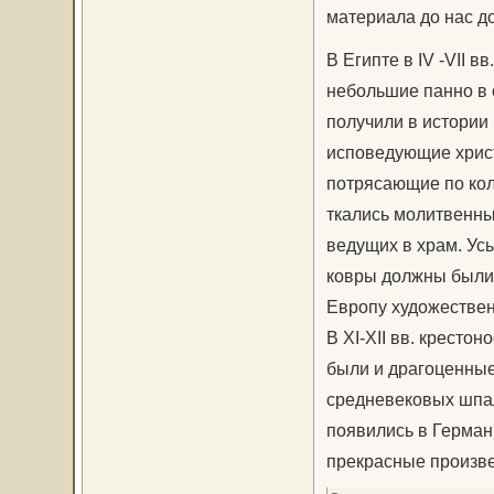
материала до нас д
В Египте в IV -VII в
небольшие панно в 
получили в истории 
исповедующие христ
потрясающие по кол
ткались молитвенны
ведущих в храм. Ус
ковры должны были 
Европу художествен
В XI-XII вв. кресто
были и драгоценные
средневековых шпал
появились в Герман
прекрасные произве