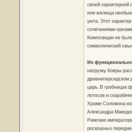
своей характерной 
или жилища необыкн
уюта. Этот характе
сочетаниями орнаме
Композиции не были
символический смы
Их функционально
нагрузку. Ковры рас
древнеперсидском д
царь. В гробницах 
лотосов и скарабеев
Храме Соломона ков
Александра Македон
Римские император
роскошных переднеа