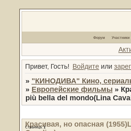
Форум
Участники
Акт
Привет, Гость!
Войдите
или
заре
»
"КИНОДИВА" Кино, сериал
»
Европейские фильмы
»
Кр
più bella del mondo(Lina Caval
Красивая, но опасная (1955)L
Страница:
1