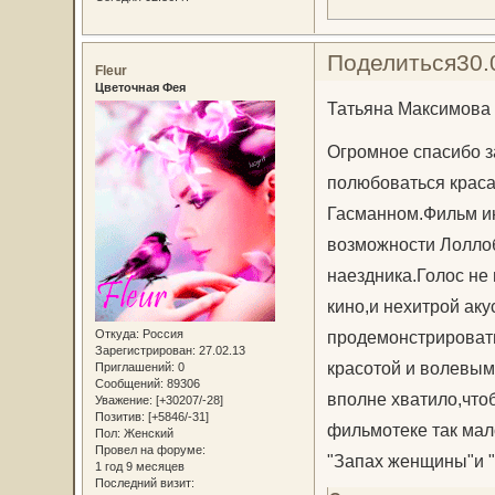
Поделиться
30.
Fleur
Цветочная Фея
Татьяна Максимова
Огромное спасибо з
полюбоваться крас
Гасманном.Фильм ин
возможности Лоллоб
наездника.Голос не
кино,и нехитрой аку
Откуда:
Россия
продемонстрировать
Зарегистрирован
: 27.02.13
красотой и волевым
Приглашений:
0
Сообщений:
89306
вполне хватило,что
Уважение:
[+30207/-28]
Позитив:
[+5846/-31]
фильмотеке так мал
Пол:
Женский
Провел на форуме:
"Запах женщины"и 
1 год 9 месяцев
Последний визит: