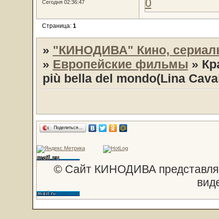
0
Сегодня 02:36:47
Страница:
1
»
"КИНОДИВА" Кино, сериал
»
Европейские фильмы
»
Кр
più bella del mondo(Lina Caval
Поделиться…
© Сайт КИНОДИВА представляе
вид