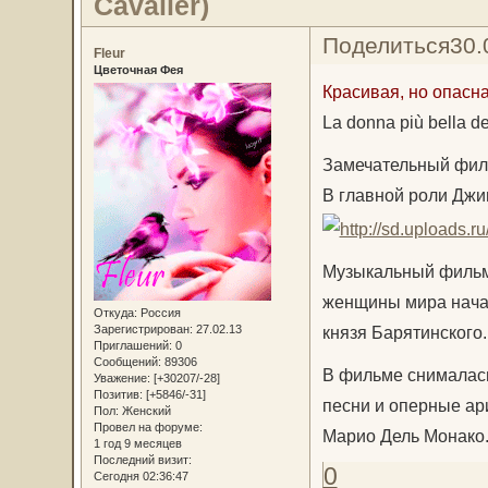
Cavalier)
Поделиться
30.
Fleur
Цветочная Фея
Красивая, но опасна
La donna più bella de
Замечательный филь
В главной роли Джи
Музыкальный фильм 
женщины мира начал
Откуда:
Россия
князя Барятинского.
Зарегистрирован
: 27.02.13
Приглашений:
0
Сообщений:
89306
В фильме снималась
Уважение:
[+30207/-28]
Позитив:
[+5846/-31]
песни и оперные ари
Пол:
Женский
Провел на форуме:
Марио Дель Монако
1 год 9 месяцев
Последний визит:
0
Сегодня 02:36:47