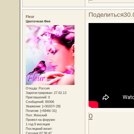
Поделиться
30.
Fleur
Цветочная Фея
Откуда:
Россия
Зарегистрирован
: 27.02.13
Приглашений:
0
Сообщений:
89306
Уважение:
[+30207/-28]
Позитив:
[+5846/-31]
0
Пол:
Женский
Провел на форуме:
1 год 9 месяцев
Последний визит:
Сегодня 02:36:47