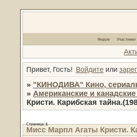
Форум
Участники
Акт
Привет, Гость!
Войдите
или
заре
»
"КИНОДИВА" Кино, сериал
»
Американские и канадски
Кристи. Карибская тайна.(1
Страница:
1
Мисс Марпл Агаты Кристи. К