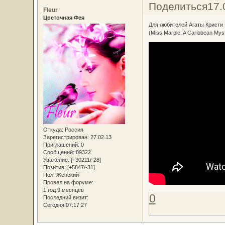
Поделиться
17.
Fleur
Цветочная Фея
Для любителей Агаты Кристи 
(Miss Marple: A Caribbean Mys
Откуда:
Россия
Зарегистрирован
: 27.02.13
Приглашений:
0
Сообщений:
89322
Уважение:
[+30211/-28]
Позитив:
[+5847/-31]
Пол:
Женский
Провел на форуме:
1 год 9 месяцев
0
Последний визит:
Сегодня 07:17:27