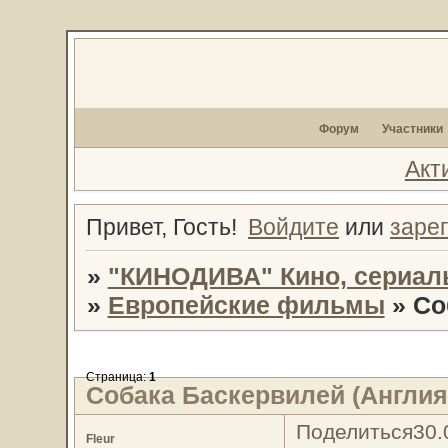
Форум
Участники
Акт
Привет, Гость!
Войдите
или
заре
»
"КИНОДИВА" Кино, сериал
»
Европейские фильмы
»
Со
Страница:
1
Собака Баскервилей (Англия,
Поделиться
30.
Fleur