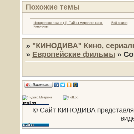
Похожие темы
Интересное о кино (1). Тайны мирового кино.
Всё о кино
Киноляпы
»
"КИНОДИВА" Кино, сериал
»
Европейские фильмы
»
Со
Поделиться…
© Сайт КИНОДИВА представляе
вид