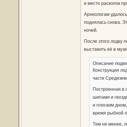
и место раскопок пр
Археологам удалось
поднялась снова. Э
ночей.
После этого лодку п
выставить её в музе
Описание лодк
Конструкция лод
части Средиземн
Построенная в 
шипами и гвозд
и плоским дном,
время рыбной л
Тем не менее, л