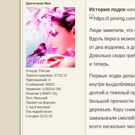
Цветочная Фея
История лодок
нач
Люди заметили, что 
Вдоль берега можно
от дна водоема, а 
Довольно скоро гре
и теперь.
Откуда:
Россия
Первые лодки делал
Зарегистрирован
: 27.02.13
Приглашений:
0
внутри выдалбливал
Сообщений:
89322
Уважение:
[+30211/-28]
долгий и тяжелый пр
Позитив:
[+5847/-31]
Пол:
Женский
большой прочности 
Провел на форуме:
1 год 9 месяцев
деревьев. Кору сни
Последний визит:
Сегодня 15:21:33
замазывали смолой.
всего несколько час