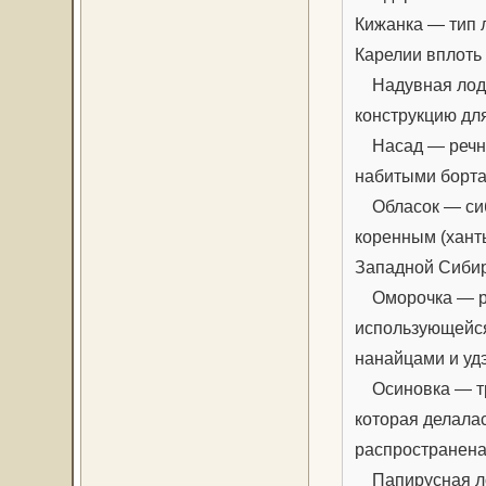
Кижанка — тип 
Карелии вплоть 
Надувная лодк
конструкцию дл
Насад — речное
набитыми борта
Обласок — сиби
коренным (хант
Западной Сибир
Оморочка — ру
использующейс
нанайцами и уд
Осиновка — тр
которая делала
распространена
Папирусная лод