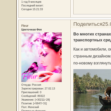
1 год 9 месяцев
Последний визит:
Сегодня 15:21:33
Поделиться
25.
Fleur
Цветочная Фея
Во многих страна
транспортных сре
Как и автомобили, 
странным дизайном,
по‑новому взглянуть
Откуда:
Россия
Зарегистрирован
: 27.02.13
Приглашений:
0
Сообщений:
89322
Уважение:
[+30211/-28]
Позитив:
[+5847/-31]
Пол:
Женский
Провел на форуме: