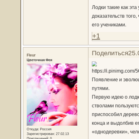
Лодки такие как эта
доказательств того,
его учениками.
+1
Поделиться
25.
Fleur
Цветочная Фея
Появление и эволюц
путями.
Первую идею о лодк
стволами пользуютс
приспособил дерево
конца и выдолбив ег
Откуда:
Россия
«однодеревки», челн
Зарегистрирован
: 27.02.13
Приглашений:
0