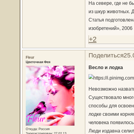
На севере, где не б
из шкур животных. Д
Статья подготовлен
изобретений», 2006 г
+2
Поделиться
25.
Fleur
Цветочная Фея
Весло и лодка
Невозможно назвать 
Существовало много
способы для освоен
лодке своими корням
человека появилось
Откуда:
Россия
Люди издавна селили
Зарегистрирован
: 27.02.13