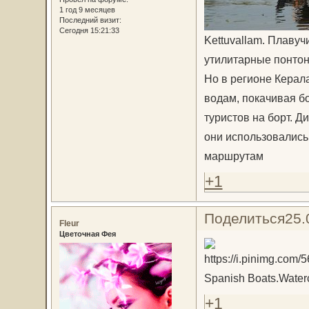
1 год 9 месяцев
Последний визит:
Сегодня 15:21:33
Kettuvallam. Плавуч
утилитарные понтон
Но в регионе Керал
водам, покачивая б
туристов на борт. Ди
они использовались
маршрутам
+1
Поделиться
25.
Fleur
Цветочная Фея
Spanish Boats.Waterc
+1