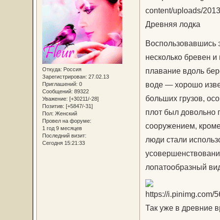
Древняя лодка
Воспользовавшись э
несколько бревен и
Откуда:
Россия
плавание вдоль бер
Зарегистрирован
: 27.02.13
воде — хорошо изве
Приглашений:
0
Сообщений:
89322
больших грузов, ос
Уважение:
[+30211/-28]
Позитив:
[+5847/-31]
плот был довольно 
Пол:
Женский
Провел на форуме:
сооружением, кроме 
1 год 9 месяцев
Последний визит:
люди стали использ
Сегодня 15:21:33
усовершенствование
лопатообразный вид
Так уже в древние 