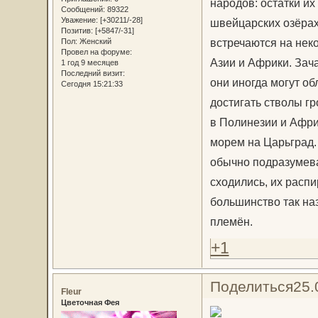
народов: остатки их
Сообщений:
89322
Уважение:
[+30211/-28]
швейцарских озёрах,
Позитив:
[+5847/-31]
встречаются на неко
Пол:
Женский
Провел на форуме:
Азии и Африки. Зач
1 год 9 месяцев
Последний визит:
они иногда могут о
Сегодня 15:21:33
достигать стволы г
в Полинезии и Афри
морем на Царьград.
обычно подразумева
сходились, их распи
большинство так на
племён.
+1
Поделиться
25.
Fleur
Цветочная Фея