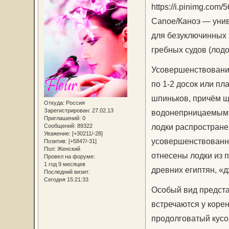
Canoe/Каноэ — уни
для безуключинных
гребных судов (лодо
Усовершенствование
по 1-2 досок или п
шпиньков, причём щ
Откуда:
Россия
Зарегистрирован
: 27.02.13
водонепрницаемыми 
Приглашений:
0
лодки распространен
Сообщений:
89322
Уважение:
[+30211/-28]
усовершенствованны
Позитив:
[+5847/-31]
Пол:
Женский
отнесены лодки из 
Провел на форуме:
1 год 9 месяцев
древних египтян, «д
Последний визит:
Сегодня 15:21:33
Особый вид предста
встречаются у коре
продолговатый кусо