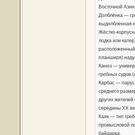
Восточной Азии
Долблёнка — гр
выдолбленная и
Жёстко-корпусн
лодка или катер
расположенный 
планширя) наду
Каноэ — универ
гребных судов (
Карбас — парус
среднего разме
других жителей 
середины XX ве
Каяк — тип греб
промысловой ло
байдарка.