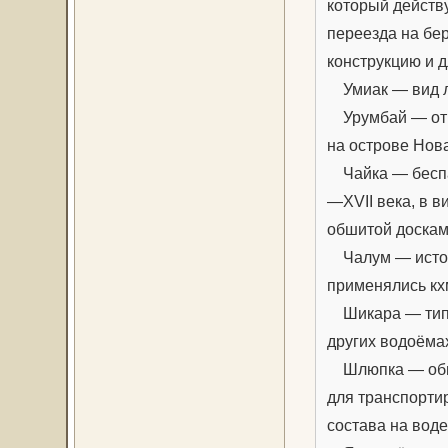
который действ
переезда на бер
конструкцию и д
Умиак — вид лод
Урумбай — отно
на острове Нов
Чайка — беспа
—XVII века, в 
обшитой доскам
Чалум — истори
применялись кх
Шикара — тип д
других водоёма
Шлюпка — обще
для транспортир
состава на воде