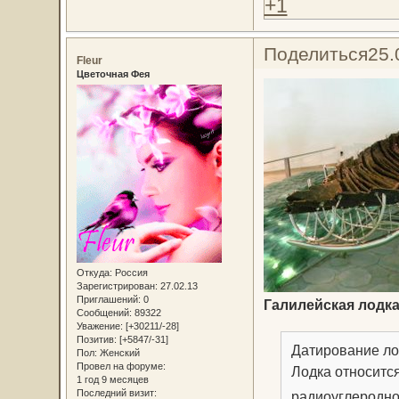
+1
Поделиться
25.
Fleur
Цветочная Фея
Откуда:
Россия
Зарегистрирован
: 27.02.13
Приглашений:
0
Галилейская лодк
Сообщений:
89322
Уважение:
[+30211/-28]
Позитив:
[+5847/-31]
Датирование ло
Пол:
Женский
Провел на форуме:
Лодка относится 
1 год 9 месяцев
Последний визит:
радиоуглеродного