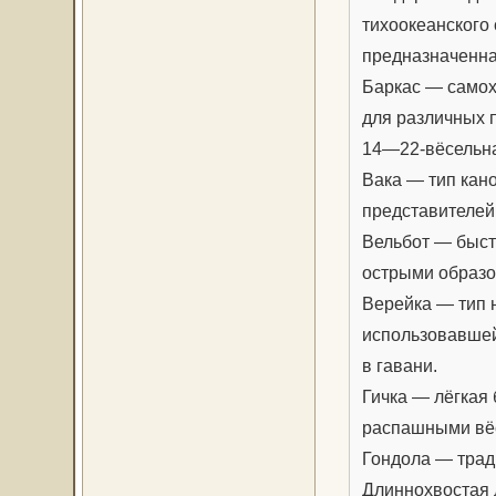
тихоокеанского 
предназначенная
Баркас — самох
для различных 
14—22-вёсельна
Вака — тип кан
представителей
Вельбот — быст
острыми образо
Верейка — тип 
использовавшей
в гавани.
Гичка — лёгкая
распашными вёс
Гондола — трад
Длиннохвостая 