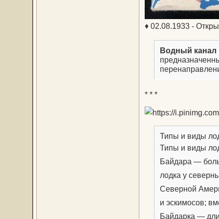
♦ 02.08.1933 - Отк
Водный канал
предназначенны
перенаправлени
* * *
Типы и виды ло
Типы и виды ло
Байдара — бол
лодка у северн
Северной Америк
и эскимосов; вм
Байдарка — дли