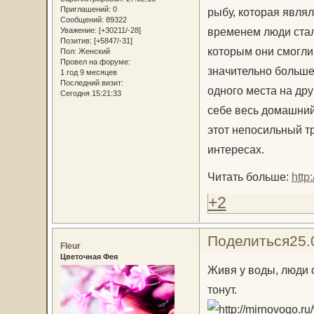
Приглашений:
0
рыбу, которая явля
Сообщений:
89322
временем люди стал
Уважение:
[+30211/-28]
Позитив:
[+5847/-31]
которым они смогли
Пол:
Женский
Провел на форуме:
значительно больше.
1 год 9 месяцев
Последний визит:
одного места на дру
Сегодня 15:21:33
себе весь домашний 
этот непосильный тр
интересах.
Читать больше:
http
+2
Поделиться
25.
Fleur
Цветочная Фея
Живя у воды, люди 
тонут.