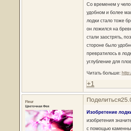
Со временем у чело
удобном и более ма
лодки стало тоже бр
он ложился на брев
стали заострять, по
стороне было удобн
превратилось в лодк
углубление для пло
Читать больше:
http
+1
Поделиться
25.
Fleur
Цветочная Фея
Изобретение лодки
изобретения значит
с помощью каменных