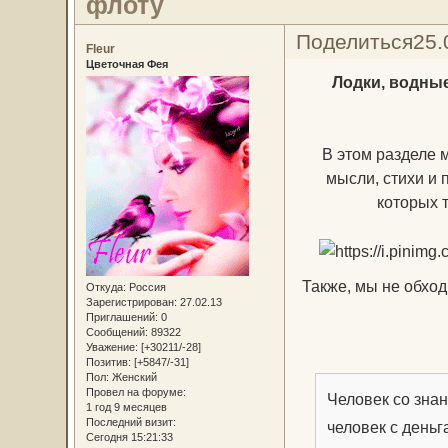
флоту
Поделиться
25.
Fleur
Цветочная Фея
Лодки, водные
В этом разделе 
мысли, стихи и 
которых 
Также, мы не обхо
Откуда:
Россия
Зарегистрирован
: 27.02.13
Приглашений:
0
Сообщений:
89322
Уважение:
[+30211/-28]
Позитив:
[+5847/-31]
Пол:
Женский
Провел на форуме:
Человек со знан
1 год 9 месяцев
Последний визит:
человек с деньг
Сегодня 15:21:33