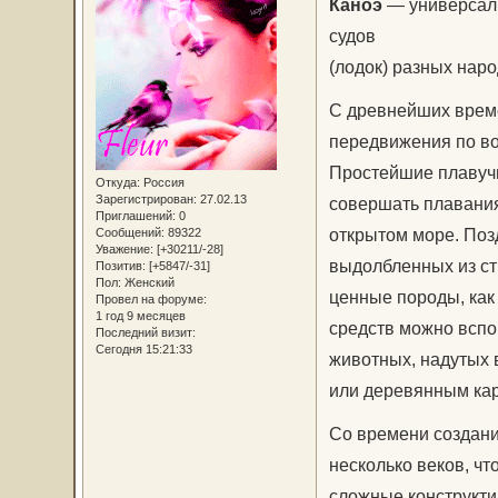
Каноэ
— универсаль
судов
(лодок) разных наро
С древнейших врем
передвижения по во
Простейшие плавучи
Откуда:
Россия
Зарегистрирован
: 27.02.13
совершать плавания
Приглашений:
0
открытом море. Поз
Сообщений:
89322
Уважение:
[+30211/-28]
выдолбленных из ст
Позитив:
[+5847/-31]
Пол:
Женский
ценные породы, как 
Провел на форуме:
1 год 9 месяцев
средств можно вспо
Последний визит:
Сегодня 15:21:33
животных, надутых 
или деревянным кар
Со времени создани
несколько веков, ч
сложные конструкти