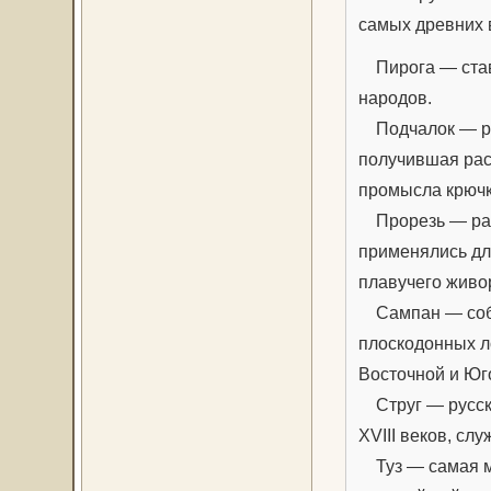
самых древних 
Пирога — став
народов.
Подчалок — ра
получившая рас
промысла крючк
Прорезь — раз
применялись дл
плавучего живо
Сампан — соби
плоскодонных л
Восточной и Юг
Струг — русско
XVIII веков, сл
Туз — самая ма