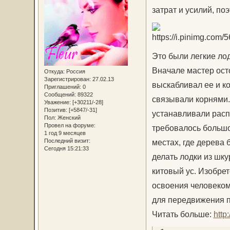
затрат и усилий, по
Это были легкие ло
Вначале мастер осто
Откуда:
Россия
Зарегистрирован
: 27.02.13
выскабливал ее и к
Приглашений:
0
Сообщений:
89322
связывали корнями.
Уважение:
[+30211/-28]
Позитив:
[+5847/-31]
устанавливали распо
Пол:
Женский
Провел на форуме:
требовалось большой
1 год 9 месяцев
Последний визит:
местах, где дерева
Сегодня 15:21:33
делать лодки из шку
китовый ус. Изобрет
освоения человеком
для передвижения п
Читать больше:
http