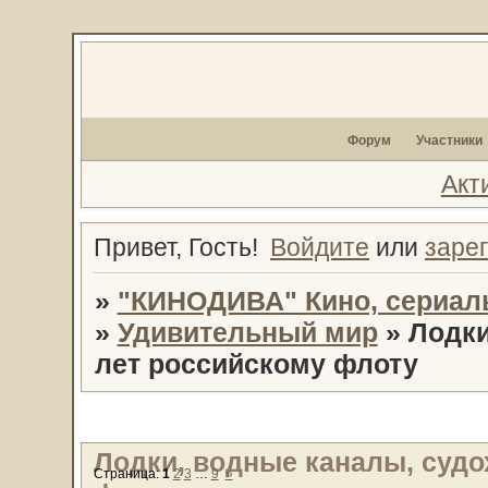
Форум
Участники
Акт
Привет, Гость!
Войдите
или
заре
»
"КИНОДИВА" Кино, сериал
»
Удивительный мир
»
Лодки
лет российскому флоту
Лодки, водные каналы, судо
Страница:
1
2
3
…
9
»