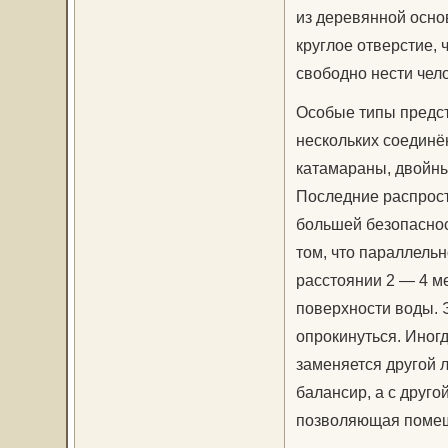
из деревянной осно
круглое отверстие, 
свободно нести чело
Особые типы предст
нескольких соединё
катамараны, двойны
Последние распрост
большей безопаснос
том, что параллель
расстоянии 2 — 4 ме
поверхности воды. 
опрокинуться. Иног
заменяется другой л
балансир, а с друг
позволяющая помещ